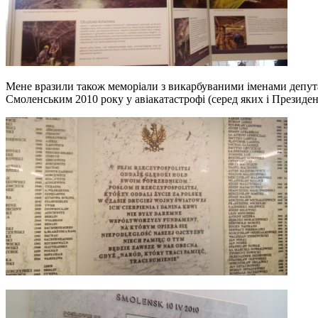
Мене вразили також меморіали з викарбуваними іменами депутаті
Смоленським 2010 року у авіакатастрофі (серед яких і Президе