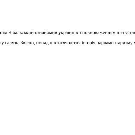
отім Чібальський ознайомив українців з повноваженням цієї уста
у галузь. Звісно, понад півтисячолітня історія парламентаризму 