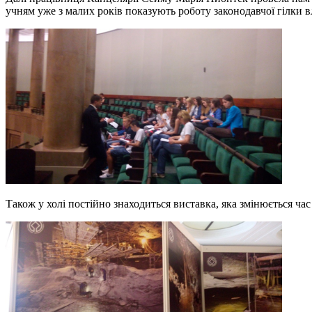
учням уже з малих років показують роботу законодавчої гілки в
Також у холі постійно знаходиться виставка, яка змінюється час