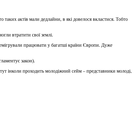
о таких актів мали дедлайни, в які довелося вкластися. Тобто
огли втратити свої землі.
 емігрували працювати у багатші країни Європи. Дуже
гламентує закон).
 тут інколи проходить молодіжний сейм – представники молоді,