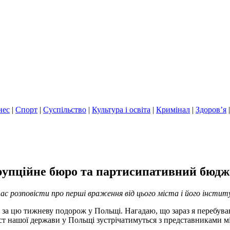
нес
|
Спорт
|
Суспільство
|
Культура і освіта
|
Кримінал
|
Здоров’я
рупційне бюро та партисипативний бюдж
час розповісти про перші враження від цього міста і його інститу
тиму за цю тижневу подорож у Польщі. Нагадаю, що зараз я перебу
ст нашої держави у Польщі зустрічатимуться з представниками м