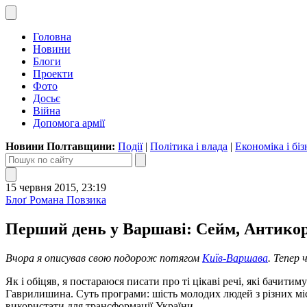
Головна
Новини
Блоги
Проекти
Фото
Досьє
Війна
Допомога армії
Новини Полтавщини:
Події
|
Політика і влада
|
Економіка і біз
15 червня 2015, 23:19
Блоґ Романа Повзика
Перший день у Варшаві: Сейм, Антико
Вчора я описував свою подорож потягом
Київ-Варшава
. Тепер 
Як і обіцяв, я постараюся писати про ті цікаві речі, які бачи
Гаврилишина. Суть програми: шість молодих людей з різних мі
використати для трансформації України.