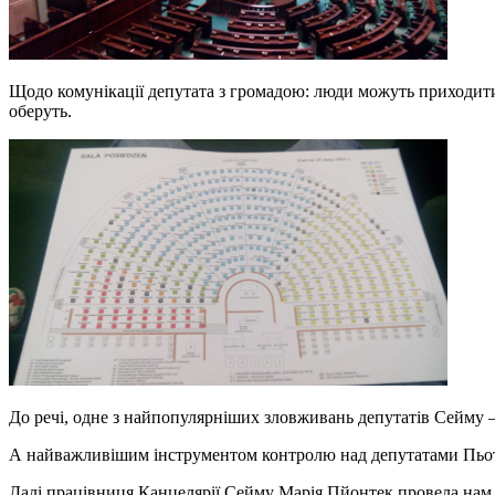
Щодо комунікації депутата з громадою: люди можуть приходити в
оберуть.
До речі, одне з найпопулярніших зловживань депутатів Сейму –
А найважливішим інструментом контролю над депутатами Пьотр
Далі працівниця Канцелярії Сейму Марія Пйонтек провела нам 