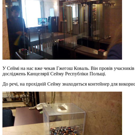
У Сеймі на нас вже чекав Гжегош Коваль. Він провів учасників 
досліджень Канцелярії Сейму Республіки Польщі.
До речі, на прохідній Сейму знаходиться контейнер для викори