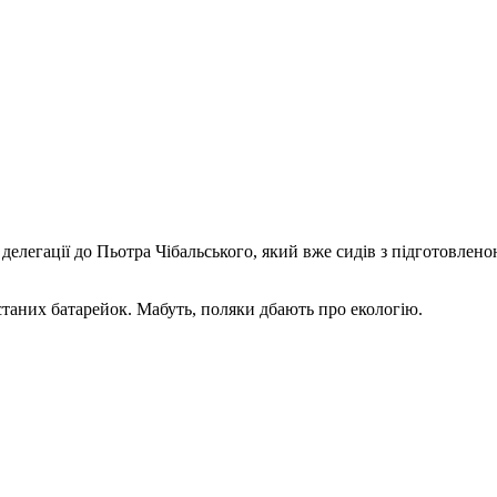
делегації до Пьотра Чібальського, який вже сидів з підготовлен
станих батарейок. Мабуть, поляки дбають про екологію.