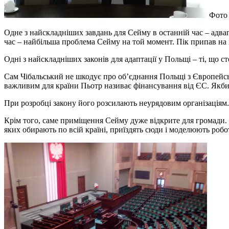
Фото 
Одне з найскладніших завдань для Сейму в останній час – адвап
час – найбільша проблема Сейму на той момент. Пік припав на п
Одні з найскладніших законів для адаптації у Польщі – ті, що с
Сам Чібальський не шкодує про об’єднання Польщі з Європейсь
важливим для країни Пьотр називає фінансування від ЄС. Якби 
При розробці закону його розсилають неурядовим організаціям. 
Крім того, саме приміщення Сейму дуже відкрите для громади.
яких обирають по всій країні, приїздять сюди і моделюють робо