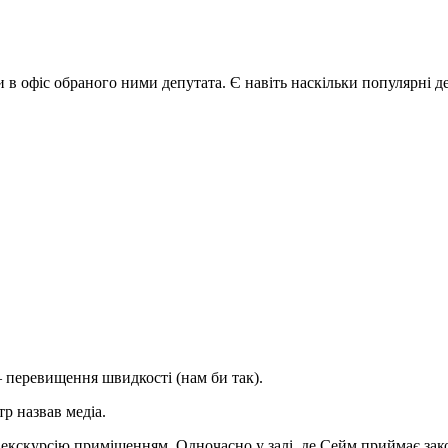
 офіс обраного ними депутата. Є навіть наскільки популярні деп
 перевищення швидкості (нам би так).
 назвав медіа.
екскурсію приміщенням. Одночасно у залі, де Сейм приймає зако