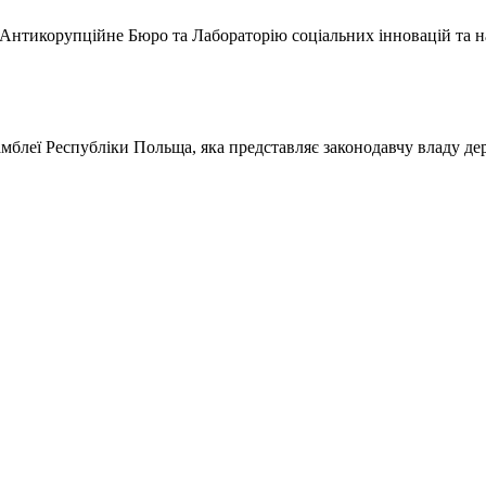
е Антикорупційне Бюро та Лабораторію соціальних інновацій та н
леї Республіки Польща, яка представляє законодавчу владу держ