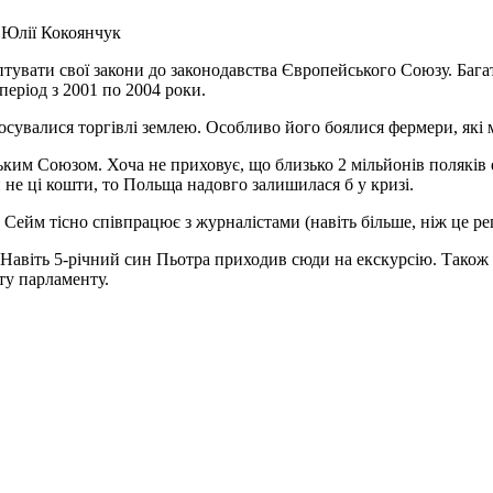
Юлії Кокоянчук
тувати свої закони до законодавства Європейського Союзу. Багат
еріод з 2001 по 2004 роки.
тосувалися торгівлі землею. Особливо його боялися фермери, які м
ким Союзом. Хоча не приховує, що близько 2 мільйонів поляків
не ці кошти, то Польща надовго залишилася б у кризі.
Сейм тісно співпрацює з журналістами (навіть більше, ніж це ре
 Навіть 5-річний син Пьотра приходив сюди на екскурсію. Також
ту парламенту.