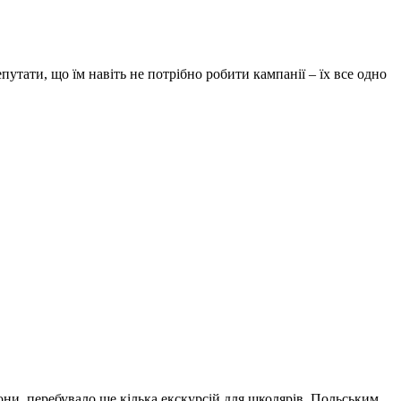
утати, що їм навіть не потрібно робити кампанії – їх все одно
ни, перебувало ще кілька екскурсій для школярів. Польським