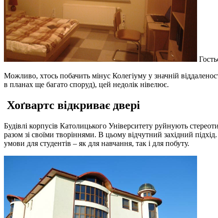
Гость
Можливо, хтось побачить мінус Колегіуму у значній віддаленост
в планах ще багато споруд), цей недолік нівелює.
Хоґвартс відкриває двері
Будівлі корпусів Католицького Університету руйнують стереоти
разом зі своїми творіннями. В цьому відчутний західний підхід
умови для студентів – як для навчання, так і для побуту.