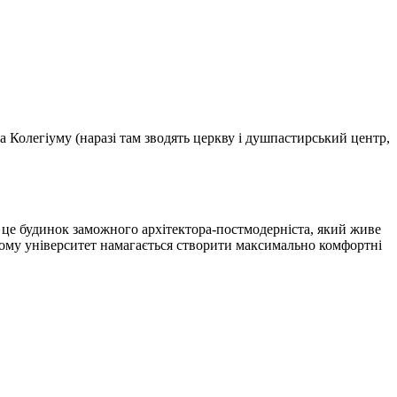
а Колегіуму (наразі там зводять церкву і душпастирський центр,
о це будинок заможного архітектора-постмодерніста, який живе
. Тому університет намагається створити максимально комфортні