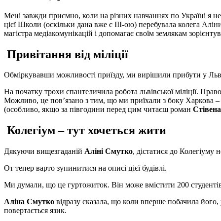
Мені завжди приємно, коли на різних навчаннях по Україні я 
цієї Школи (оскільки дана вже є III-ою) перебувала колега Алін
магістра медіакомунікацій і допомагає своїм землякам зорієнту
Привітання від міліції
Обміркувавши можливості приїзду, ми вирішили прибути у Львів
На початку трохи спантеличила робота львівської міліції. Право
Можливо, це пов’язано з тим, що ми приїхали з боку Харкова – н
(особливо, якщо за півгодини перед цим читаєш роман
Стівена
Колегіум – тут хочеться жити
Дякуючи вищезгаданій
Аліні Смутко
, дістатися до Колегіуму 
От тепер варто зупинитися на описі цієї будівлі.
Ми думали, що це гуртожиток. Він може вмістити 200 студентів,
Аліна Смутко
відразу сказала, що коли вперше побачила його,
повертається язик.