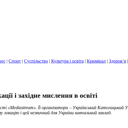
нес
|
Спорт
|
Суспільство
|
Культура і освіта
|
Кримінал
|
Здоров’я
ції і західне мислення в освіті
ості «Mediastream». Її організатори – Український Католицький 
 локацію і цей незвичний для України навчальний заклад.