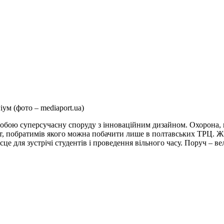
ум (фото – mediaport.ua)
бою суперсучасну споруду з інноваційним дизайном. Охорона, вх
іфт, побратимів якого можна побачити лише в полтавських ТРЦ. Ж
е для зустрічі студентів і проведення вільного часу. Поруч – вели