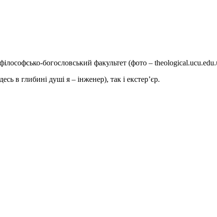
ілософсько-богословський факультет (фото – theological.ucu.edu.
сь в глибині душі я – інженер), так і екстер’єр.