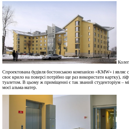
Колегі
Спроектована будівля бостонською компанією «KMW» і являє со
своє крило на поверсі потрібно ще раз використати картку), л
туалетом. В цьому ж приміщенні є так званий студенторіум – місц
моєї альма-матер.