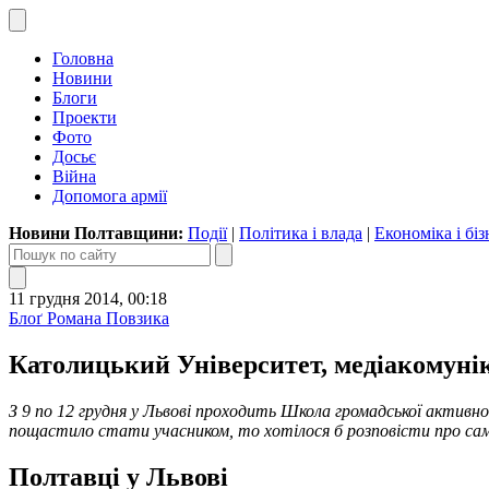
Головна
Новини
Блоги
Проекти
Фото
Досьє
Війна
Допомога армії
Новини Полтавщини:
Події
|
Політика і влада
|
Економіка і біз
11 грудня 2014, 00:18
Блоґ Романа Повзика
Католицький Університет, медіакомуніка
З 9 по 12 грудня у Львові проходить Школа громадської активн
пощастило стати учасником, то хотілося б розповісти про саму
Полтавці у Львові