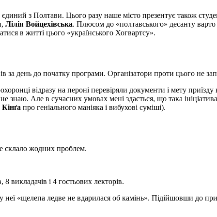
не єдиний з Полтави. Цього разу наше місто презентує також ст
и,
Лілія Войцехівська
. Плюсом до «полтавського» десанту варто
ватися в житті цього «українського Хогвартсу».
 за день до початку програми. Організатори проти цього не запе
охоронці відразу на пероні перевіряли документи і мету приїзду 
е знаю. Але в сучасних умовах мені здається, що така ініціатива
 Кінґа
про геніального маніяка і вибухові суміші).
не склало жодних проблем.
 8 викладачів і 4 гостьових лекторів.
 у неї «щелепа ледве не вдарилася об камінь». Підійшовши до пр