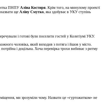
удентка ПНПУ
Аліна Костиря
. Крім того, на минулому проекті
 назвати ще
Аліну Смутко
, яка здобуває в УКУ ступінь
речували і готові були поселити гостей у Колегіумі УКУ.
кожного чоловіка, який виходив з потяга і йшов у місто.
 потрібна і доцільна. Хоча перевірка трохи вибиває з ритму
иміщення, ми зрозуміли чому. Назвати це «гуртожитком» не