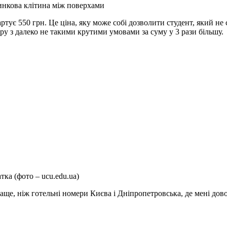
нкова клітина між поверхами
тує 550 грн. Це ціна, яку може собі дозволити студент, який не
иру з далеко не такими крутими умовами за суму у 3 рази більшу.
ка (фото – ucu.edu.ua)
краще, ніж готельні номери Києва і Дніпропетровська, де мені до