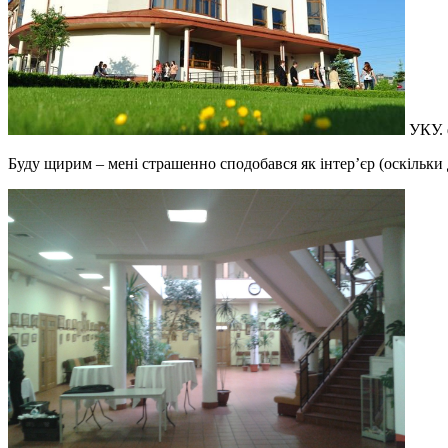
УКУ. ф
Буду щирим – мені страшенно сподобався як інтер’єр (оскільки де