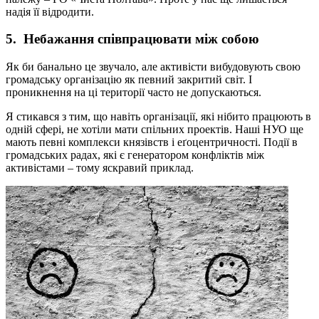
надія її відродити.
5. Небажання співпрацювати між собою
Як би банально це звучало, але активісти вибудовують свою
громадську організацію як певний закритий світ. І
проникнення на ці території часто не допускаються.
Я стикався з тим, що навіть організації, які нібито працюють в
одній сфері, не хотіли мати спільних проектів. Наші НУО ще
мають певні комплекси князівств і еґоцентричності. Події в
громадських радах, які є генератором конфліктів між
активістами – тому яскравий приклад.