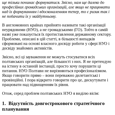
ще тільки починає формуватися. Звісно, нам ще далеко до
професійних громадських організацій, але якщо не працювати
над їх формуванням і вдосконаленням тепер, то є ризик так і
не побачити їх у майбутньому.
В англомовних країнах прийнято називати такі організації
неурядовими (НУО), а не громадськими (ГО). Тобто в самій
назві уже показується їх протиставлення державному сектору.
Проблеми, описані в цій статті, в більшості випадків
сформовані на основі власного досвіду роботи у сфері НУО і
досвіду знайомих активістів.
Звісно, всі ці зауваження не можуть стосуватися всіх
полтавських організацій, але більшості з них. Я не претендую
на істину в останній інстанції, просто хочу порушити ці
питання. НУО Полтави не вирізняються професіоналізмом.
Якщо говорити прямо – вони переважно дилетантські і
провінційні. І пора відкрито говорити про це, дискутувати і
працювати над підвищенням їх рівня.
Отож, серед проблем полтавських НУО я виділю вісім:
1. Відсутність довгострокового стратегічного
планування