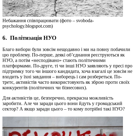
Небажання співпрацювати (фото – svoboda-
psychology.blogspot.com)
6.
Політизація НУО
Благо вибори були зовсім нещодавно і ми на повну побачили
цю проблему. По-перше, деякі об’єднання реєструються як
НУО, а потім «несподівано» стають політичними
платформами. По-друге, ті чи інші НУО заявляють у пресі про
підтримку того чи іншого кандидата, хоча взагалі це зовсім не
входить у їхні завдання – виборець і сам розбереться. По-
третє, активістів часто використовують як зброю проти своїх
конкурентів (політичних чи бізнесових).
Для активістів це, безперечно, прекрасна можливість
заробити. Але чи заради цього вони йдуть у громадський
сектор? А якщо заради цього – то кому потрібні такі НУО?