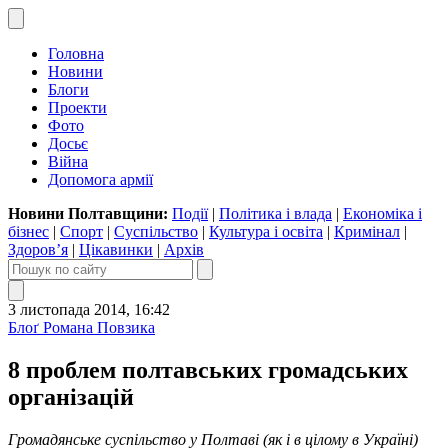
Головна
Новини
Блоги
Проекти
Фото
Досьє
Війна
Допомога армії
Новини Полтавщини:
Події
|
Політика і влада
|
Економіка і
бізнес
|
Спорт
|
Суспільство
|
Культура і освіта
|
Кримінал
|
Здоров’я
|
Цікавинки
|
Архів
3 листопада 2014, 16:42
Блоґ Романа Повзика
8 проблем полтавських громадських
організацій
Громадянське суспільство у Полтаві (як і в цілому в Україні)