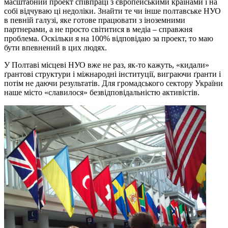
масштабний проект співпраці з європейськими країнами і на
собі відчуваю ці недоліки. Знайти те чи інше полтавське НУО
в певній галузі, яке готове працювати з іноземними
партнерами, а не просто світитися в медіа – справжня
проблема. Оскільки я на 100% відповідаю за проект, то маю
бути впевнений в цих людях.
У Полтаві місцеві НУО вже не раз, як-то кажуть, «кидали»
ґрантові структури і міжнародні інституції, виграючи ґранти і
потім не даючи результатів. Для громадського сектору України
наше місто «славилося» безвідповідальністю активістів.