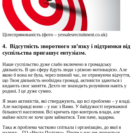
Цілеспрямованість (фото – yessalesrecruitment.co.uk)
4. Відсутність зворотного зв’язку і підтримки від
суспільства пригашує ентузіазм.
Наше суспільство дуже слабо включено в громадську
діяльність. В цю сферу йдуть люди з різною мотивацією. Але
якою б вона не була, через певний час, не отримуючи відчуття,
що Твоя діяльність необхідна громаді, активісти здаються і
кидають своє заняття. Дехто не знаходить розуміння навіть у
родині. І це дуже сумно.
Я знаю активістів, які стверджують, що всі проблеми – у владі.
Але насправді вони – у нас з Вами. У байдужості переважної
більшості населення. Всі кричать про контроль влади, але
майже ніхто не хоче цим займатися. Тим паче, задарма.
Така ж проблема частково спіткала і організацію, до якої я
належу – ГО «Чиста Полтава». Проте у нас ще лишається