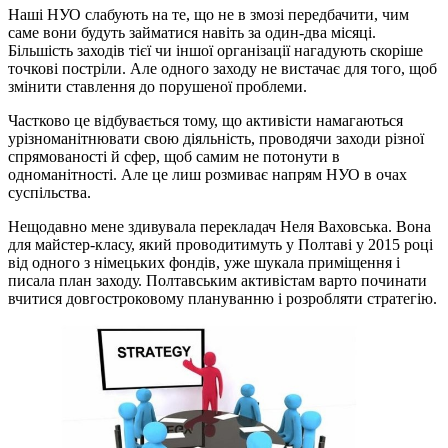
Наші НУО слабують на те, що не в змозі передбачити, чим
саме вони будуть займатися навіть за один-два місяці.
Більшість заходів тієї чи іншої організації нагадують скоріше
точкові постріли. Але одного заходу не вистачає для того, щоб
змінити ставлення до порушеної проблеми.
Частково це відбувається тому, що активісти намагаються
урізноманітнювати свою діяльність, проводячи заходи різної
спрямованості й сфер, щоб самим не потонути в
одноманітності. Але це лиш розмиває напрям НУО в очах
суспільства.
Нещодавно мене здивувала перекладач Неля Ваховська. Вона
для майстер-класу, який проводитимуть у Полтаві у 2015 році
від одного з німецьких фондів, уже шукала приміщення і
писала план заходу. Полтавським активістам варто починати
вчитися довгостроковому плануванню і розробляти стратегію.