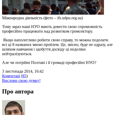
Міжнародна діяльність (фото – ifs.udpu.org.ua)
Тому зараз наші НУО мають довести свою спроможність
професійно працювати над розвитком громсектору.
Якщо наполегливо робити свою справу, то можна подолати
всі ці 8 названих мною проблем. Це, звісно, буде не одразу, але
шляхом навчання і здобуття досвіду ці недоліки
нейтралізуються.
Але чи потрібні Полтаві і її громаді професійні НУО?
3 листопада 2014, 16:42
Коментарі
(
85
)
Вислови свою думку!
Про автора