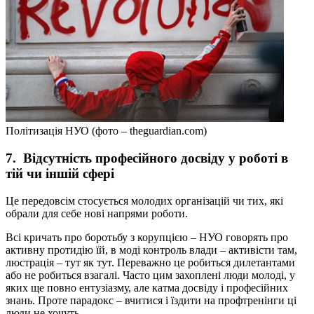
Політизація НУО (фото – theguardian.com)
7.
Відсутність професійного досвіду у роботі в
тій чи іншій сфері
Це передовсім стосується молодих організацій чи тих, які
обрали для себе нові напрями роботи.
Всі кричать про боротьбу з корупцією – НУО говорять про
активну протидію їй, в моді контроль влади – активісти там,
люстрація – тут як тут. Переважно це робиться дилетантами
або не робиться взагалі. Часто цим захоплені люди молоді, у
яких ще повно ентузіазму, але катма досвіду і професійних
знань. Проте парадокс – вчитися і їздити на профтренінги ці
люди не хочуть.