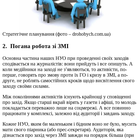
Стратегічне планування (фото – drohobych.com.ua)
2. Погана робота зі ЗМІ
Основна частина наших НУО при проведенні своїх заходів
сподівається на журналістів: вони прийдуть і все опишуть. А
коли медійники на заході не з’являються, то активісти, по-
перше, говорять про змову проти їх ГО і кризу в ЗМІ, а по-
друге, не роблять самостійних кроків щодо висвітлення свого
заходу своїми силами.
Між поколіннями активістів існують крайнощі у сповіщенні
про захід. Якщо старші вкрай вірять у газети і афіші, то молодь
покладається переважно лише на соцмережі. А все повинно
працювати у комплексі, залежно від аудиторії і завдань заходу.
Кожне НУО, яким би маленьким і бідним воно не було, мусить
мати свого піарника (або прес-секретаря). Аудиторія, яка
дізнається про захід через ЗМІ завжди на порядок більша (при