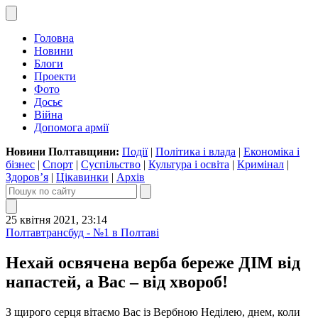
Головна
Новини
Блоги
Проекти
Фото
Досьє
Війна
Допомога армії
Новини Полтавщини:
Події
|
Політика і влада
|
Економіка і
бізнес
|
Спорт
|
Суспільство
|
Культура і освіта
|
Кримінал
|
Здоров’я
|
Цікавинки
|
Архів
25 квітня 2021, 23:14
Полтавтрансбуд - №1 в Полтаві
Нехай освячена верба береже ДІМ від
напастей, а Вас – від хвороб!
З щирого серця вітаємо Вас із Вербною Неділею, днем, коли