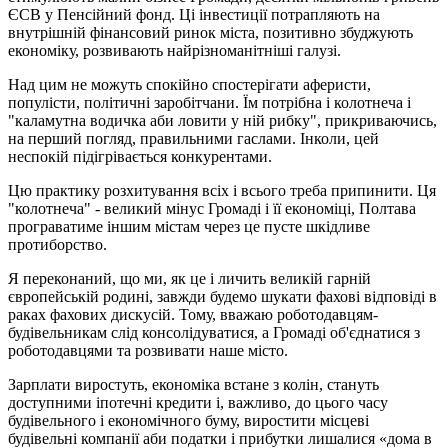
ЄСВ у Пенсійний фонд. Ці інвестиції потрапляють на
внутрішній фінансовий ринок міста, позитивно збуджують
економіку, розвивають найрізноманітніші галузі.
Над цим не можуть спокійно спостерігати аферисти,
популісти, політичні заробітчани. Їм потрібна і колотнеча і
"каламутна водичка аби ловити у ній рибку", прикриваючись,
на перший погляд, правильними гаслами. Інколи, цей
неспокій підігрівається конкурентами.
Цю практику розхитування всіх і всього треба припинити. Ця
"колотнеча" - великий мінус Громаді і її економіці, Полтава
програватиме іншим містам через це пусте шкідливе
протиборство.
Я переконаний, що ми, як це і личить великій гарній
європейській родині, завжди будемо шукати фахові відповіді в
раках фахових дискусій. Тому, вважаю роботодавцям-
будівельникам слід консолідуватися, а Громаді об'єднатися з
роботодавцями та розвивати наше місто.
Зарплати виростуть, економіка встане з колін, стануть
доступними іпотечні кредити і, важливо, до цього часу
будівельного і економічного буму, виростити місцеві
будівельні компанії аби податки і прибутки лишалися «дома в