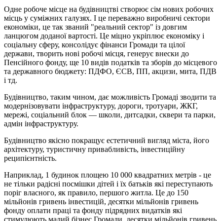
Одне робоче місце на будівництві створює сім нових робочих
місць у суміжних галузях. І це переважно виробничі сектори
економіки, це так званий "реальний сектор" із довгим
ланцюгом доданої вартості. Це міцно укріплює економіку і
соціальну сферу, консолідує фінанси Громади та цілої
держави, творить нові робочі місця, генерує внески до
Пенсійного фонду, ще 10 видів податків та зборів до місцевого
та державного бюджету: ПДФО, ЄСВ, ПП, акцизи, мита, ПДВ
і тд.
Будівництво, таким чином, дає можливість Громаді зводити та
модернізовувати інфраструктуру, дороги, тротуари, ЖКГ,
мережі, соціальний блок — школи, дитсадки, сквери та парки,
адмін інфраструктуру.
Будівництво якісно покращує естетичний вигляд міста, його
архітектуру, туристичну привабливість, інвестиційну
реципієнтність.
Наприклад, 1 будинок площею 10 000 квадратних метрів - це
не тільки радісні посмішки дітей і їх батьків які переступають
поріг власного, як правило, першого житла. Це до 150
мільйонів гривень інвестицій, десятки мільйонів гривень
фонду оплати праці та фонду підрядних видатків які
стимулюють малий бізнес Громади, десятки мільйонів гривень