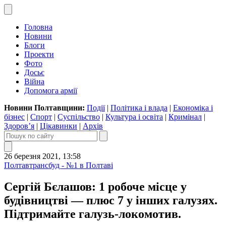
Головна
Новини
Блоги
Проекти
Фото
Досьє
Війна
Допомога армії
Новини Полтавщини:
Події
|
Політика і влада
|
Економіка і
бізнес
|
Спорт
|
Суспільство
|
Культура і освіта
|
Кримінал
|
Здоров’я
|
Цікавинки
|
Архів
26 березня 2021, 13:58
Полтавтрансбуд - №1 в Полтаві
Сергій Бєлашов: 1 робоче місце у
будівництві — плюс 7 у інших галузях.
Підтримайте галузь-локомотив.