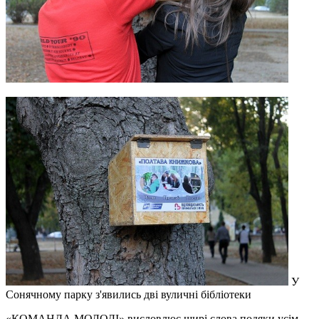
У
Сонячному парку з'явились дві вуличні бібліотеки
«КОМАНДА МОЛОДІ» висловлює щирі слова подяки усім,