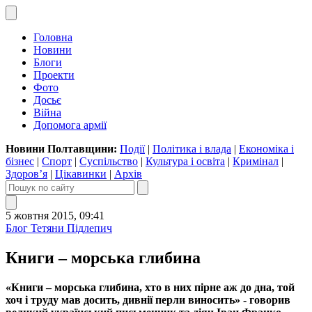
Головна
Новини
Блоги
Проекти
Фото
Досьє
Війна
Допомога армії
Новини Полтавщини:
Події
|
Політика і влада
|
Економіка і
бізнес
|
Спорт
|
Суспільство
|
Культура і освіта
|
Кримінал
|
Здоров’я
|
Цікавинки
|
Архів
5 жовтня 2015, 09:41
Блог Тетяни Підлепич
Книги – морська глибина
«Книги – морська глибина, хто в них пірне аж до дна, той
хоч і труду мав досить, дивнії перли виносить» - говорив