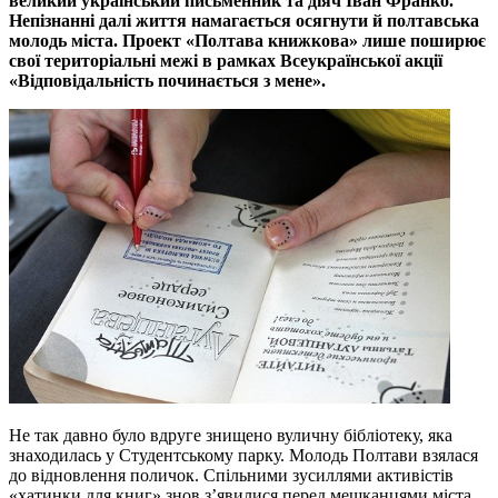
великий український письменник та діяч Іван Франко.
Непізнанні далі життя намагається осягнути й полтавська
молодь міста. Проект «Полтава книжкова» лише поширює
свої територіальні межі в рамках Всеукраїнської акції
«Відповідальність починається з мене».
Не так давно було вдруге знищено вуличну бібліотеку, яка
знаходилась у Студентському парку. Молодь Полтави взялася
до відновлення поличок. Спільними зусиллями активістів
«хатинки для книг» знов з’явилися перед мешканцями міста.