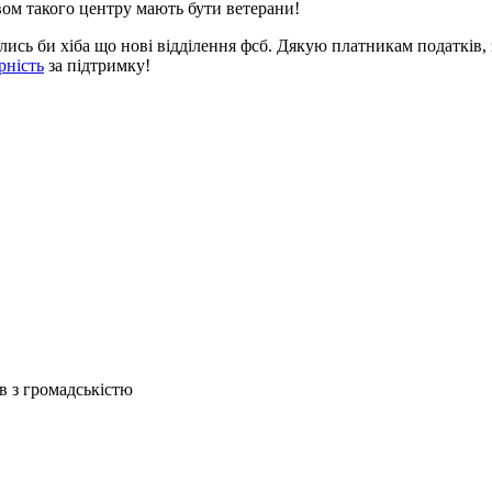
вом такого центру мають бути ветерани!
ись би хіба що нові відділення фсб. Дякую платникам податків, за
рність
за підтримку!
ів з громадськістю