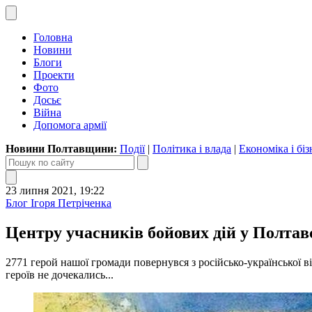
Головна
Новини
Блоги
Проекти
Фото
Досьє
Війна
Допомога армії
Новини Полтавщини:
Події
|
Політика і влада
|
Економіка і біз
23 липня 2021, 19:22
Блог Ігоря Петріченка
Центру учасників бойових дій у Полтавс
2771 герой нашої громади повернувся з російсько-української в
героїв не дочекались...