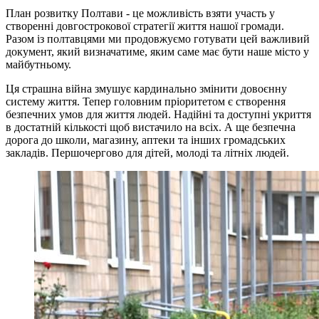
План розвитку Полтави - це можливість взяти участь у
створенні довгострокової стратегії життя нашої громади.
Разом із полтавцями ми продовжуємо готувати цей важливий
документ, який визначатиме, яким саме має бути наше місто у
майбутньому.
Ця страшна війна змушує кардинально змінити довоєнну
систему життя. Тепер головним пріоритетом є створення
безпечних умов для життя людей. Надійні та доступні укриття
в достатній кількості щоб вистачило на всіх. А ще безпечна
дорога до школи, магазину, аптеки та інших громадських
закладів. Першочергово для дітей, молоді та літніх людей.