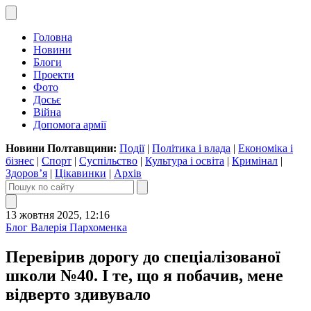
Головна
Новини
Блоги
Проекти
Фото
Досьє
Війна
Допомога армії
Новини Полтавщини:
Події
|
Політика і влада
|
Економіка і
бізнес
|
Спорт
|
Суспільство
|
Культура і освіта
|
Кримінал
|
Здоров’я
|
Цікавинки
|
Архів
13 жовтня 2025, 12:16
Блог Валерія Пархоменка
Перевірив дорогу до спеціалізованої
школи №40. І те, що я побачив, мене
відверто здивувало