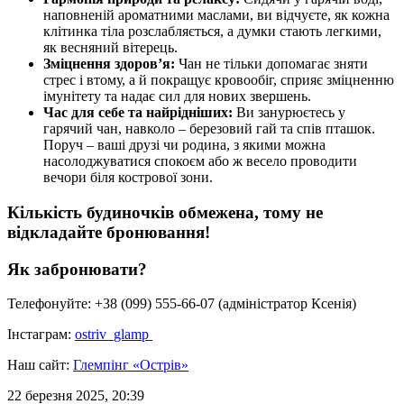
наповненій ароматними маслами, ви відчуєте, як кожна
клітинка тіла розслабляється, а думки стають легкими,
як весняний вітерець.
Зміцнення здоров’я:
Чан не тільки допомагає зняти
стрес і втому, а й покращує кровообіг, сприяє зміцненню
імунітету та надає сил для нових звершень.
Час для себе та найрідніших:
Ви занурюєтесь у
гарячий чан, навколо – березовий гай та спів пташок.
Поруч – ваші друзі чи родина, з якими можна
насолоджуватися спокоєм або ж весело проводити
вечори біля кострової зони.
Кількість будиночків обмежена, тому не
відкладайте бронювання!
Як забронювати?
Телефонуйте: +38 (099) 555-66-07 (адміністратор Ксенія)
Інстаграм:
ostriv_glamp
Наш сайт:
Глемпінг «Острів»
22 березня 2025, 20:39