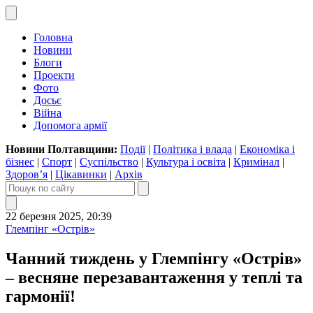
Головна
Новини
Блоги
Проекти
Фото
Досьє
Війна
Допомога армії
Новини Полтавщини:
Події
|
Політика і влада
|
Економіка і
бізнес
|
Спорт
|
Суспільство
|
Культура і освіта
|
Кримінал
|
Здоров’я
|
Цікавинки
|
Архів
22 березня 2025, 20:39
Глемпінг «Острів»
Чанний тиждень у Глемпінгу «Острів»
– весняне перезавантаження у теплі та
гармонії!