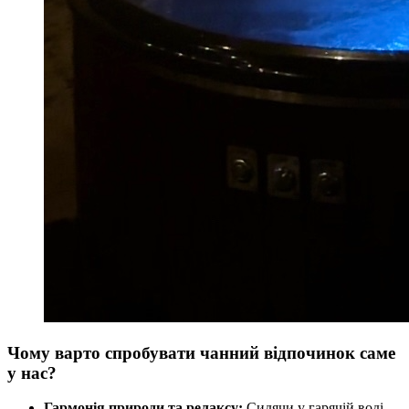
Чому варто спробувати чанний відпочинок саме
у нас?
Гармонія природи та релаксу:
Сидячи у гарячій воді,