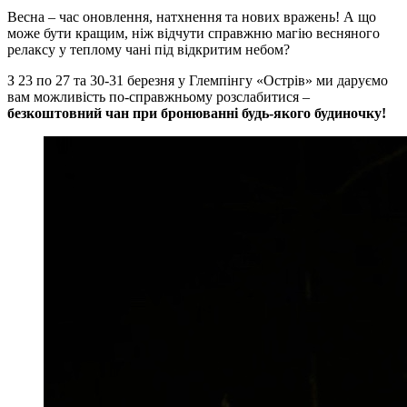
Весна – час оновлення, натхнення та нових вражень! А що
може бути кращим, ніж відчути справжню магію весняного
релаксу у теплому чані під відкритим небом?
З 23 по 27 та 30-31 березня у Глемпінгу «Острів» ми даруємо
вам можливість по-справжньому розслабитися –
безкоштовний чан при бронюванні будь-якого будиночку!