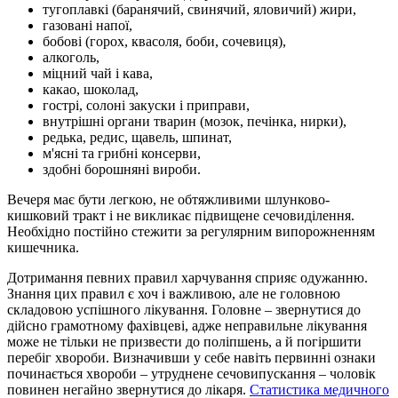
тугоплавкі (баранячий, свинячий, яловичий) жири,
газовані напої,
бобові (горох, квасоля, боби, сочевиця),
алкоголь,
міцний чай і кава,
какао, шоколад,
гострі, солоні закуски і приправи,
внутрішні органи тварин (мозок, печінка, нирки),
редька, редис, щавель, шпинат,
м'ясні та грибні консерви,
здобні борошняні вироби.
Вечеря має бути легкою, не обтяжливими шлунково-
кишковий тракт і не викликає підвищене сечовиділення.
Необхідно постійно стежити за регулярним випорожненням
кишечника.
Дотримання певних правил харчування сприяє одужанню.
Знання цих правил є хоч і важливою, але не головною
складовою успішного лікування. Головне – звернутися до
дійсно грамотному фахівцеві, адже неправильне лікування
може не тільки не призвести до поліпшень, а й погіршити
перебіг хвороби. Визначивши у себе навіть первинні ознаки
починається хвороби – утруднене сечовипускання – чоловік
повинен негайно звернутися до лікаря.
Статистика медичного