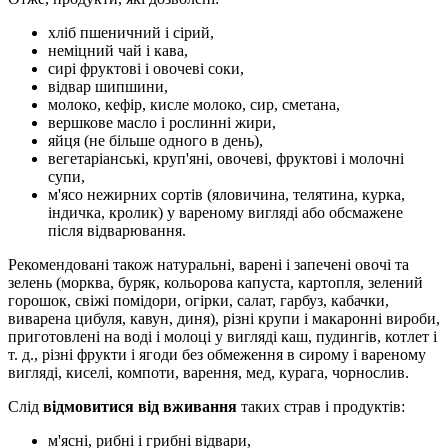
хліб пшеничний і сірий,
неміцний чай і кава,
сирі фруктові і овочеві соки,
відвар шипшини,
молоко, кефір, кисле молоко, сир, сметана,
вершкове масло і рослинні жири,
яйця (не більше одного в день),
вегетаріанські, круп'яні, овочеві, фруктові і молочні
супи,
м'ясо нежирних сортів (яловичина, телятина, курка,
індичка, кролик) у вареному вигляді або обсмажене
після відварювання.
Рекомендовані також натуральні, варені і запечені овочі та
зелень (морква, буряк, кольорова капуста, картопля, зелений
горошок, свіжі помідори, огірки, салат, гарбуз, кабачки,
виварена цибуля, кавун, диня), різні крупи і макаронні вироби,
приготовлені на воді і молоці у вигляді каш, пудингів, котлет і
т. д., різні фрукти і ягоди без обмеження в сирому і вареному
вигляді, киселі, компоти, варення, мед, курага, чорнослив.
Слід
відмовитися від вживання
таких страв і продуктів:
м'ясні, рибні і грибні відвари,