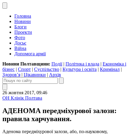
Головна
Новини
Блоги
Проекти
Фото
Досьє
Війна
Допомога армії
Новини Полтавщини:
Події
|
Політика і влада
|
Економіка і
бізнес
|
Спорт
|
Суспільство
|
Культура і освіта
|
Кримінал
|
Здоров’я
|
Цікавинки
|
Архів
26 жовтня 2017, 09:46
ОН Клінік Полтава
АДЕНОМА передміхурової залози:
правила харчування.
Аденома передміхурової залози, або, по-науковому,