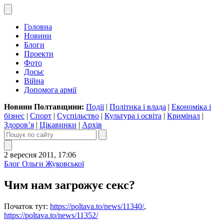
Головна
Новини
Блоги
Проекти
Фото
Досьє
Війна
Допомога армії
Новини Полтавщини:
Події
|
Політика і влада
|
Економіка і
бізнес
|
Спорт
|
Суспільство
|
Культура і освіта
|
Кримінал
|
Здоров’я
|
Цікавинки
|
Архів
2 вересня 2011, 17:06
Блог Ольги Жуковської
Чим нам загрожує секс?
Початок тут:
https://poltava.to/news/11340/
,
https://poltava.to/news/11352/