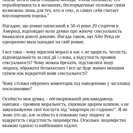
неразборчивость в желаниях, беспорядочные половые связи
возможны лишь для тех, кто и секс, и самих себя считает
воплощением порока."
Нагадаю, що роман написаний в 50-ті роки 20 сторіччя в
Америці, відповідно коли думки про жіночу сексуальність
вважалися доволі дикими. Нагада також, що Айн Ренд не
одноразово мала нападки на свій роман.
І все таки - чому мірилом моралі в нас є не щирість, чесність,
відповідальність за свої дії і слова, а відсутність проявів
сексуальності? Чому можна брехати, підставляти іншу
людину, ображати беззахисних і все це буде значно меншим
гріхом ніж відкритий вияв сексуальності?
Чому стільки обурених коментарів під наведеними у заголовці
посиланнями?
Особисто моя думка, - обговорюваний рекламодавець
навпаки - проявив моральність, пішовши щирим шляхом, а не
завуальовуючи свої послуги під "квартири по годинно". Я не
знаю хто це, але особисто я поважаю таку людину за
відкритість і відсутність лицимірства. Оскільки лицимірство
вважаю однією із найбільших підлот.