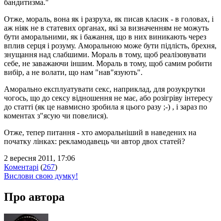
бандитизма."
Отже, мораль, вона як і разруха, як писав класик - в головах, і
аж ніяк не в статевих органах, які за визначенням не можуть
бути аморальними, як і бажання, що в них виникають через
вплив серця і розуму. Аморальною може бути підлість, брехня,
знущання над слабшими. Мораль в тому, щоб реалізовувати
себе, не заважаючи іншим. Мораль в тому, щоб самим робити
вибір, а не волати, що нам "нав"язують".
Аморально експлуатувати секс, наприклад, для розукрутки
чогось, що до сексу відношення не має, або розігріву інтересу
до статті (як це навмисно зробила я цього разу ;-) , і зараз по
коментах з"ясую чи повелися).
Отже, тепер питання - хто аморальніший в наведених на
початку лінках: рекламодавець чи автор двох статей?
2 вересня 2011, 17:06
Коментарі
(
267
)
Вислови свою думку!
Про автора