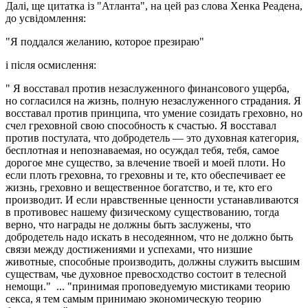
Далі, ще цитатка із "Атланта", на цей раз слова Хенка Реадена,
до усвідомлення:
"Я поддался желанию, которое презираю"
і після осмислення:
" Я восставал против незаслуженного финансового ущерба,
но согласился на жизнь, полную незаслуженного страдания. Я
восставал против принципа, что умение созидать греховно, но
счел греховной свою способность к счастью. Я восставал
против постулата, что добродетель — это духовная категория,
бесплотная и непознаваемая, но осуждал тебя, тебя, самое
дорогое мне существо, за влечение твоей и моей плоти. Но
если плоть греховна, то греховны и те, кто обеспечивает ее
жизнь, греховно и вещественное богатство, и те, кто его
производит. И если нравственные ценности устанавливаются
в противовес нашему физическому существованию, тогда
верно, что награды не должны быть заслужены, что
добродетель надо искать в несодеянном, что не должно быть
связи между достижениями и успехами, что низшие
животные, способные производить, должны служить высшим
существам, чье духовное превосходство состоит в телесной
немощи." ... "принимая проповедуемую мистиками теорию
секса, я тем самым принимаю экономическую теорию