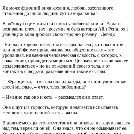
Як може фізичний вияв кохання, любові, захопливого
ставлення до іншої людини бути аморальним?
В зв"язку із цим цитатка із моєї улюбленої книги "Атлант
розправив плечі" (ох і розумна ж була авторка Айн Ренд, ох і
умнічку ж вона зробила свою героїню роману - Дегні):
"Ей были хорошо известны взгляды на секс, которых в той
или иной форме придерживалось общество: секс – это
уродливая, низменная человеческая слабость, с которой, к
сожалению, приходится мириться. Целомудрие заставляло ее
воздерживаться – но не от желаний своего тела, а от
контактов с людьми, разделявшими такие взгляды."
"– Франциско, – сказала она однажды, внезапно удивленная
своей мыслью, – я что, твоя любовница?
– Именно так оно и есть, – рассмеялся он в ответ.
Она ощутила гордость, которую полагается испытывать
женщине, удостоенной титула жены.
В долгие месяцы его отсутствия она никогда не задумывалась
над тем, верен ли он ей. Она знала, что он не обманывает ее.
Знала, хотя и была слишком молода, чтобы понимать, что