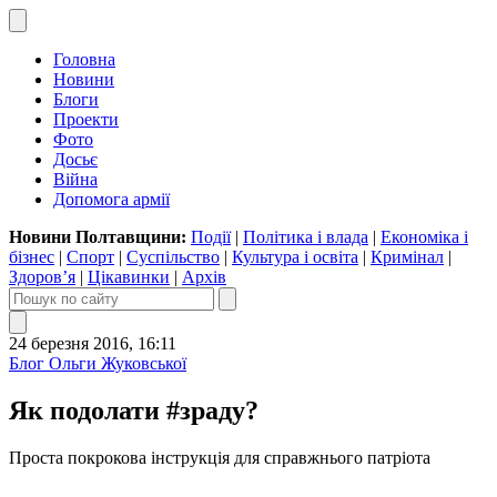
Головна
Новини
Блоги
Проекти
Фото
Досьє
Війна
Допомога армії
Новини Полтавщини:
Події
|
Політика і влада
|
Економіка і
бізнес
|
Спорт
|
Суспільство
|
Культура і освіта
|
Кримінал
|
Здоров’я
|
Цікавинки
|
Архів
24 березня 2016, 16:11
Блог Ольги Жуковської
Як подолати #зраду?
Проста покрокова інструкція для справжнього патріота