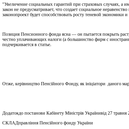
"Увеличение социальных гарантий при страховых случаях, а и
закон не предусматривает, что создает социальное неравенств
законопроект будет способствовать росту теневой экономики и 
Позиция Пенсионного фонда ясна — он пытается покрыть раст
честно уплачивающих налоги (а большинство фирм с иностранн
подчеркивается в статье.
Отже, керівництво Пенсійного Фонду, як ініціатори даного мараз
Додатокдо постанови Кабінету Міністрів Українивід 27 травня 
СКЛАДправління Пенсійного фонду України