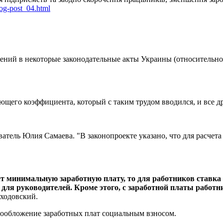
log-post_04.html
ний в некоторые законодательные акты Украины (относительно 
ющего коэффициента, который с таким трудом вводился, и все д
атель Юлия Самаева. "В законопроекте указано, что для расчета
ет минимальную заработную плату, то для работников ставка 
для руководителей. Кроме этого, с заработной платы работник
ходовский.
огообложение заработных плат социальным взносом.