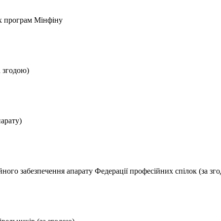
их програм Мінфіну
а згодою)
арату)
йного забезпечення апарату Федерації професійних спілок (за зг