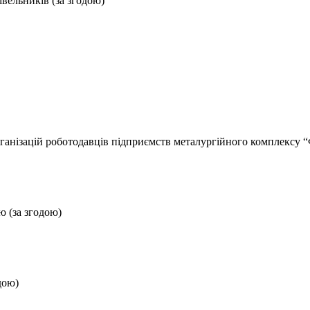
вельників (за згодою)
анізацій роботодавців підприємств металургійного комплексу “Ф
ю (за згодою)
дою)