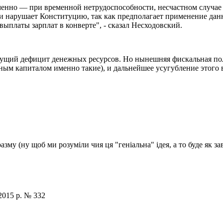
менно — при временной нетрудоспособности, несчастном случае 
о и нарушает Конституцию, так как предполагает применение дан
выплаты зарплат в конверте", - сказал Несходовский.
ущий дефицит денежных ресурсов. Но нынешняя фискальная пол
ым капиталом именно такие), и дальнейшее усугубление этого 
му (ну щоб ми розуміли чия ця "геніальна" ідея, а то буде як за
2015 р. № 332