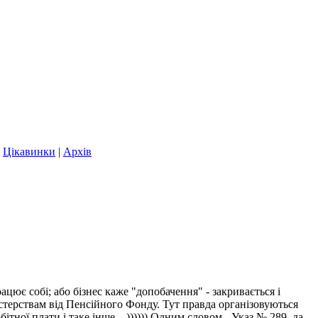
|
Цікавинки
|
Архів
ацює собі; або бізнес каже "допобачення" - закривається і
істерствам від Пенсійного Фонду. Тут правда організовуються
тної плати і таке інше... )))))) Одним словом - Указ № 289, да