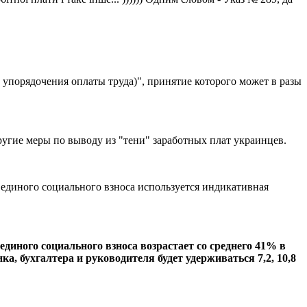
упорядочения оплаты труда)", принятие которого может в разы
ругие меры по выводу из "тени" заработных плат украинцев.
 единого социального взноса используется индикативная
единого социального взноса возрастает со среднего 41% в
а, бухгалтера и руководителя будет удерживаться 7,2, 10,8