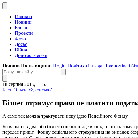
Головна
Новини
Блоги
Проекти
Фото
Досьє
Війна
Допомога армії
Новини Полтавщини:
Події
|
Політика і влада
|
Економіка і біз
18 серпня 2015, 11:53
Блог Ольги Жуковської
Бізнес отримує право не платити подат
А саме так можна трактувати нову ідею Пенсійного Фонду
Бо варіантів два: або бізнес спокійно йде в тінь, платить кому
передає привіт Фонду соціального страхування на випадок безро
"прості люди" і ко., починаєють вимагати... заборонити закритт