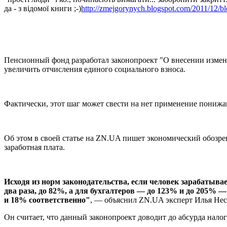
да - з відомої книги ;-)
http://zmejgorynych.blogspot.com/2011/12/b
Пенсионный фонд разработал законопроект "О внесении измене
увеличить отчисления единого социального взноса.
Фактически, этот шаг может свести на нет применение понижа
Об этом в своей статье на ZN.UA пишет экономический обозрев
заработная плата.
Исходя из норм законодательства, если человек зарабатыва
два раза, до 82%, а для бухгалтеров — до 123% и до 205% — 
и 18% соответственно"
, — объяснил ZN.UA эксперт Илья Нес
Он считает, что данный законопроект доводит до абсурда нал