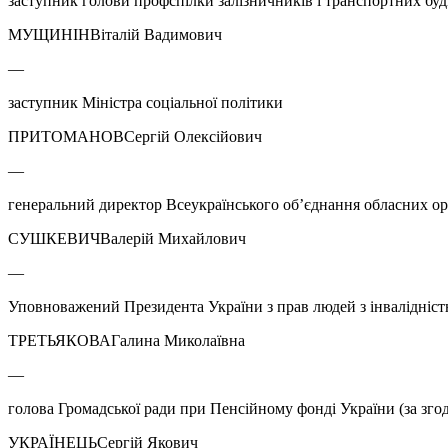
заступник голови профспілки залізничників і транспортних буді
МУЩИНІНВіталій Вадимович
—
заступник Міністра соціальної політики
ПРИТОМАНОВСергій Олексійович
—
генеральний директор Всеукраїнського об’єднання обласних орг
СУШКЕВИЧВалерій Михайлович
—
Уповноважений Президента України з прав людей з інвалідніст
ТРЕТЬЯКОВАГалина Миколаївна
—
голова Громадської ради при Пенсійному фонді України (за зго
УКРАЇНЕЦЬСергій Якович