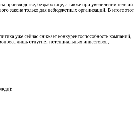
на производстве, безработице, а также при увеличении пенсий
ного закона только для небюджетных организаций. В итоге этот
итика уже сейчас снижает конкурентоспособность компаний,
вопроса лишь отпугнет потенциальных инвесторов,
вжди):