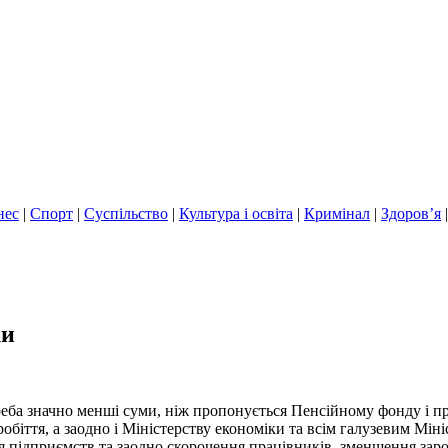
нес
|
Спорт
|
Суспільство
|
Культура і освіта
|
Кримінал
|
Здоров’я
ки
 треба значно менші суми, ніж пропонується Пенсійному фонду і пр
біття, а заодно і Міністерству економіки та всім галузевим Мін
я підприємств та заодно скорочення працівників, зменшення заробі