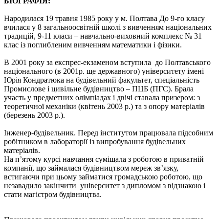
БІОГРАФІЯ:
Народилася 19 травня 1985 року у м. Полтава До 9-го класу
вчилася у 8 загальноосвітній школі з вивченням національних
традицій, 9-11 класи – навчально-виховний комплекс № 31
клас із поглибленим вивченням математики і фізики.
В 2001 року за експрес-екзаменом вступила до Полтавського
національного (в 2001р. ще державного) університету імені
Юрія Кондратюка на будівельний факультет, спеціальність
Промислове і цивільне будівництво – ПЦБ (ПГС). Брала
участь у предметних олімпіадах і двічі ставала призером: з
теоретичної механіки (квітень 2003 р.) та з опору матеріалів
(березень 2003 р.).
Інженер-будівельник. Перед інститутом працювала підсобним
робітником в лабораторії із випробування будівельних
матеріалів.
На п’ятому курсі навчання суміщала з роботою в приватній
компанії, що займалася будівництвом мереж зв’язку,
встигаючи при цьому займатися громадською роботою, що
незавадило закінчити університет з дипломом з відзнакою і
стати магістром будівництва.