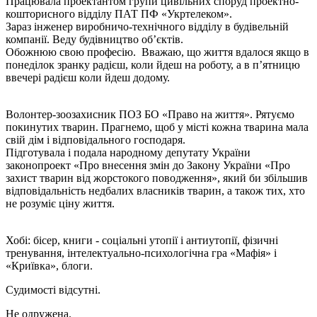
Працювала проектантом групи цивільних споруд проектно-
кошторисного відділу ПАТ ПФ «Укртелеком».
Зараз інженер виробничо-технічного відділу в будівельній
компанії. Веду будівництво об’єктів.
Обожнюю свою професію. Вважаю, що життя вдалося якщо в
понеділок зранку радієш, коли йдеш на роботу, а в п’ятницю
ввечері радієш коли йдеш додому.
Волонтер-зоозахисник ПОЗ БО «Право на життя». Рятуємо
покинутих тварин. Прагнемо, щоб у місті кожна тварина мала
свій дім і відповідального господаря.
Підготувала і подала народному депутату України
законопроект «Про внесення змін до Закону України «Про
захист тварин від жорстокого поводження», який би збільшив
відповідальність недбалих власників тварин, а також тих, хто
не розуміє ціну життя.
Хобі: бісер, книги - соціальні утопії і антиутопії, фізичні
тренування, інтелектуально-психологічна гра «Мафія» і
«Криївка», блоги.
Судимості відсутні.
Не одружена.