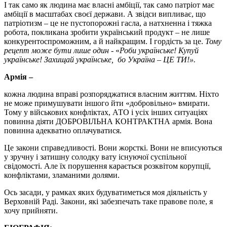
І так само як людина має власні амбіції, так само патріот має
амбіції в масштабах своєї держави. А звідси випливає, що
патріотизм – це не пустопорожні гасла, а натхненна і тяжка
робота, покликана зробити український продукт – не лише
конкурентоспроможним, а й найкращим. І гордість за це.
Тому
рецепт може бути лише один -
«
Роби українське! Купуй
українське! Захищай українське, бо Україна – ЦЕ ТИ!».
Армія –
кожна людина вправі розпоряджатися власним життям. Ніхто
не може примушувати іншого йти «добровільно» вмирати.
Тому у військових конфліктах, АТО і усіх інших ситуаціях
повинна діяти ДОБРОВІЛЬНА КОНТРАКТНА армія. Вона
повинна адекватно оплачуватися.
Це закони справедливості. Вони жорсткі. Вони не вписуються
у зручну і затишну солодку вату існуючої суспільної
свідомості. Але їх порушення карається розквітом корупції,
конфліктами, зламаними долями.
Ось засади, у рамках яких будуватиметься моя діяльність у
Верховній Раді. Закони, які забезпечать таке правове поле, я
хочу прийняти.