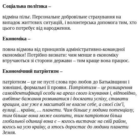
Соціальна політика –
відміна пільг. Персональне добровільне страхування на
випадок життєвих ситуацій, і волонтерська допомога тим, хто
цього потребує від народження.
Економіка –
повна відмова від принципів адміністративно-командної
економіки! Потрібно визнати: чим менше в економіку
втручаються зі сторони держави – тим краще вона працює.
Економічний патріотизм –
патріотизм – це не пусті слова про любов до Батьківщини і
зовнішні, формальні її прояви.
Патріотизм – це розширення
самоідентифікації особи на ареал свого існування і, відповідно,
амбітне бажання розвиватися і досягати успіху, ставати
кращим, але уже в масштабі не власне себе, а своєї сім’ї,
вулиці… країни, … планети. Чим більше у людини потенціалу,
тим більше вона може охопити, тим патріотом більш
глобальної одиниці вона є – когось вистачає на свій район,
когось на усю країну, а хтось доростає до людини планети
Земля.