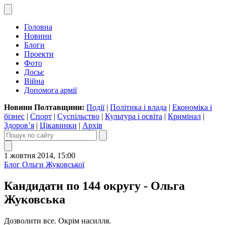
Головна
Новини
Блоги
Проекти
Фото
Досьє
Війна
Допомога армії
Новини Полтавщини:
Події
|
Політика і влада
|
Економіка і
бізнес
|
Спорт
|
Суспільство
|
Культура і освіта
|
Кримінал
|
Здоров’я
|
Цікавинки
|
Архів
1 жовтня 2014, 15:00
Блог Ольги Жуковської
Кандидати по 144 округу - Ольга
Жуковська
Дозволити все. Окрім насилля.