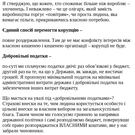
Я стверджую, що кожен, хто споживає більше ніж виробляє –
злочинець. І неважливо – чи це олігарх, який замість
виробництва торгує «повітрям», чи проста людина, яка
вимагає пільги, прикриваючись власною потребою.
Єдиний спосіб перемогти корупцію –
повне роздержавлення. Там де не має конфлікту інтересів між
власною кишенею і кишенею організації – корупції не буде.
Добровільні податки –
по-суті ми сплачуємо податки двічі: раз обов’язкові у бюджет,
другий раз на те, на що у Держави, як завжди, не вистачає
грошей. Я пропоную мінімальний податок на мінімальні
адміністративні витрати держави і добровільні податки на
забезпечення інших витрат бюджету.
Що мається на увазі під «добровільними податками»?
Страхові внески на те, чим людина користується особисто і
цільові внески за власним вибором на загальносуспільні
блага. Таким чином ми голосуємо гривнею за напрямки
державної політики і самі розподіляємо бюджет, повернувши
собі право розпоряджатися ВЛАСНИМИ коштами, яке у нас
забрали чиновники.