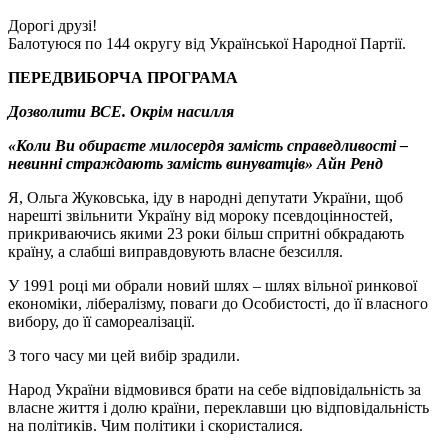
Дорогі друзі!
Балотуюся по 144 округу від Української Народної Партії.
ПЕРЕДВИБОРЧА ПРОГРАМА
Дозволити ВСЕ. Окрім насилля
«Коли Ви обираєте милосердя замість справедливості –
невинні страждають замість винуватців» Айн Ренд
Я, Ольга Жуковська, іду в народні депутати України, щоб
нарешті звільнити Україну від мороку псевдоцінностей,
прикриваючись якими 23 роки більш спритні обкрадають
країну, а слабші виправдовують власне безсилля.
У 1991 році ми обрали новий шлях – шлях вільної ринкової
економіки, лібералізму, поваги до Особистості, до її власного
вибору, до її самореалізації.
З того часу ми цей вибір зрадили.
Народ України відмовився брати на себе відповідальність за
власне життя і долю країни, переклавши цю відповідальність
на політиків. Чим політики і скористалися.