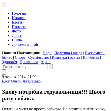
Головна
Новини
Блоги
Проекти
Фото
Досьє
Війна
Допомога армії
Новини Полтавщини:
Події
|
Політика і влада
|
Економіка і
бізнес
|
Спорт
|
Суспільство
|
Культура і освіта
|
Кримінал
|
Здоров’я
|
Цікавинки
|
Архів
9 червня 2014, 21:09
Блог Ольги Жуковської
Знову потрібна годувальниця!!! Цього
разу собака.
Останній місця це просто бебі-бум. Не встигли знайти кішку,