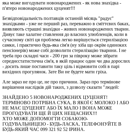
яка може вигодувати новонароджених - як нова знахідка -
п'ятеро новонароджених цуценят!!!
Безвідповідальність полтавців останній місяць "радує"
знахідками - уже не перший раз, переважно в сміттєвих баках,
виявляють страшні знахідки - живих новонароджених тварин.
Дивує таке халатне ставлення до власних улюбленців, коли в
сучасному світі ця проблема легко вирішується стерилізацією
самки, і практично будь-яка сім'я (ну хіба що окрім одиноких
пенсіонерів) може собі дозволити стерилізацію тварини. І не
треба про складні часи - 200 грн за півроку може зібрати
середнєстатистична сім'я, в якій працює один чи два дорослих
- досить лише поставити таку ціль і відмовити собі в парі
вихідних прогулянок. Зате Ви не будете мати гріха.
Але зараз не про це, не про причини. Зараз про термінове
вирішення наслідків дій таких, з дозволу сказати "людей:
ЗНАЙДЕНО 5 НОВОНАРОДЖЕНИХ ЦУЦЕНЯТ!
ТЕРМІНОВО ПОТРІБНА СУКА, В ЯКОЇ Є МОЛОКО І АБО
НЕ МАЄ ЦУЦЕНЯТ АБО ЇХ МАЛО І ВОНА МОЖЕ
ПРОГОДУВАТИ ЩЕ Й ЦИХ НЕЩАСНИХ!!!
ХТО МОЖЕ ДОПОМОГТИ СОБАКОЮ-
ГОДУВАЛЬНИЦЕЮ - БУДЬ-ЛАСКА, ТЕЛЕФОНУЙТЕ В
БУДЬ-ЯКИЙ ЧАС 099 321 92 52 ІРИНА.