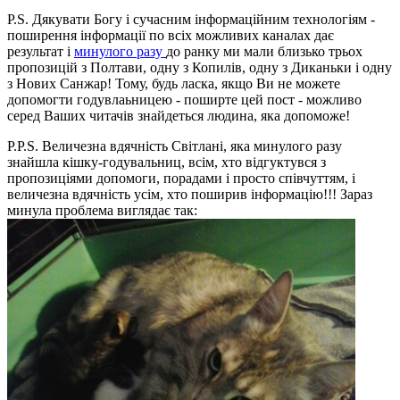
P.S. Дякувати Богу і сучасним інформаційним технологіям -
поширення інформації по всіх можливих каналах дає
результат і
минулого разу
до ранку ми мали близько трьох
пропозицій з Полтави, одну з Копилів, одну з Диканьки і одну
з Нових Санжар! Тому, будь ласка, якщо Ви не можете
допомогти годувлаьницею - поширте цей пост - можливо
серед Ваших читачів знайдеться людина, яка допоможе!
P.P.S. Величезна вдячність Світлані, яка минулого разу
знайшла кішку-годувальниц, всім, хто відгуктувся з
пропозиціями допомоги, порадами і просто співчуттям, і
величезна вдячність усім, хто поширив інформацію!!! Зараз
минула проблема виглядає так: