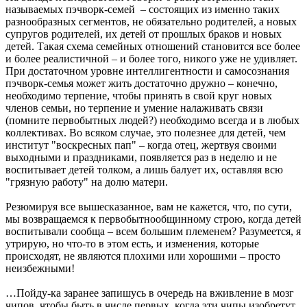
называемых пэчворк-семей – состоящих из именно таких
разнообразных сегментов, не обязательно родителей, а новых
супругов родителей, их детей от прошлых браков и новых
детей. Такая схема семейных отношений становится все более
и более реалистичной – и более того, никого уже не удивляет.
При достаточном уровне интеллигентности и самосознания
пэчворк-семья может жить достаточно дружно – конечно,
необходимо терпение, чтобы принять в свой круг новых
членов семьи, но терпение и умение налаживать связи
(помните первобытных людей?) необходимо всегда и в любых
коллективах. Во всяком случае, это полезнее для детей, чем
институт "воскресных пап" – когда отец, жертвуя своими
выходными и праздниками, появляется раз в неделю и не
воспитывает детей толком, а лишь балует их, оставляя всю
"грязную работу" на долю матери.
Резюмируя все вышесказанное, вам не кажется, что, по сути,
мы возвращаемся к первобытнообщинному строю, когда детей
воспитывали сообща – всем большим племенем? Разумеется, я
утрирую, но что-то в этом есть, и изменения, которые
происходят, не являются плохими или хорошими – просто
неизбежными!
…Пойду-ка заранее запишусь в очередь на вживление в мозг
чипов, чтобы быть в числе первых, когда эти чипы изобретут.