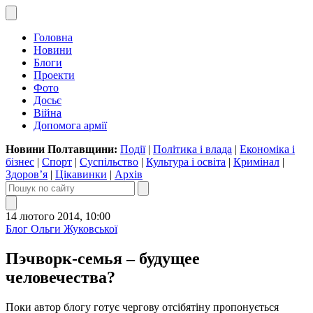
Головна
Новини
Блоги
Проекти
Фото
Досьє
Війна
Допомога армії
Новини Полтавщини:
Події
|
Політика і влада
|
Економіка і
бізнес
|
Спорт
|
Суспільство
|
Культура і освіта
|
Кримінал
|
Здоров’я
|
Цікавинки
|
Архів
14 лютого 2014, 10:00
Блог Ольги Жуковської
Пэчворк-семья – будущее
человечества?
Поки автор блогу готує чергову отсібятіну пропонується