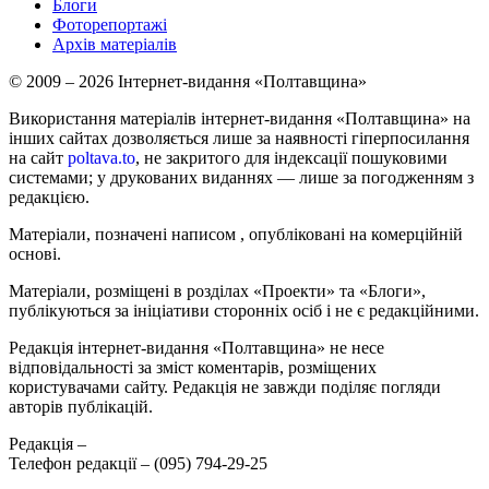
Блоги
Фоторепортажі
Архів матеріалів
© 2009 – 2026 Інтернет-видання «Полтавщина»
Використання матеріалів інтернет-видання «Полтавщина» на
інших сайтах дозволяється лише за наявності гіперпосилання
на сайт
poltava.to
, не закритого для індексації пошуковими
системами; у друкованих виданнях — лише за погодженням з
редакцією.
Матеріали, позначені написом
, опубліковані на комерційній
основі.
Матеріали, розміщені в розділах «Проекти» та «Блоги»,
публікуються за ініціативи сторонніх осіб і не є редакційними.
Редакція інтернет-видання «Полтавщина» не несе
відповідальності за зміст коментарів, розміщених
користувачами сайту. Редакція не завжди поділяє погляди
авторів публікацій.
Редакція –
Телефон редакції –
(095) 794-29-25