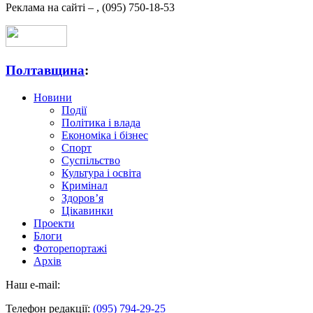
Реклама на сайті –
,
(095) 750-18-53
Полтавщина
:
Новини
Події
Політика і влада
Економіка і бізнес
Спорт
Суспільство
Культура і освіта
Кримінал
Здоров’я
Цікавинки
Проекти
Блоги
Фоторепортажі
Архів
Наш e-mail:
Телефон редакції:
(095) 794-29-25