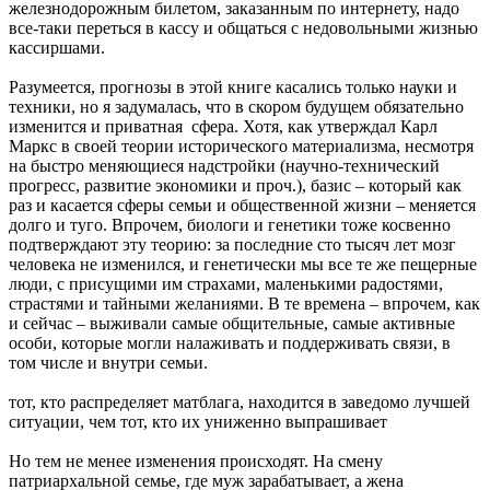
железнодорожным билетом, заказанным по интернету, надо
все-таки переться в кассу и общаться с недовольными жизнью
кассиршами.
Разумеется, прогнозы в этой книге касались только науки и
техники, но я задумалась, что в скором будущем обязательно
изменится и приватная сфера. Хотя, как утверждал Карл
Маркс в своей теории исторического материализма, несмотря
на быстро меняющиеся надстройки (научно-технический
прогресс, развитие экономики и проч.), базис – который как
раз и касается сферы семьи и общественной жизни – меняется
долго и туго. Впрочем, биологи и генетики тоже косвенно
подтверждают эту теорию: за последние сто тысяч лет мозг
человека не изменился, и генетически мы все те же пещерные
люди, с присущими им страхами, маленькими радостями,
страстями и тайными желаниями. В те времена – впрочем, как
и сейчас – выживали самые общительные, самые активные
особи, которые могли налаживать и поддерживать связи, в
том числе и внутри семьи.
тот, кто распределяет матблага, находится в заведомо лучшей
ситуации, чем тот, кто их униженно выпрашивает
Но тем не менее изменения происходят. На смену
патриархальной семье, где муж зарабатывает, а жена