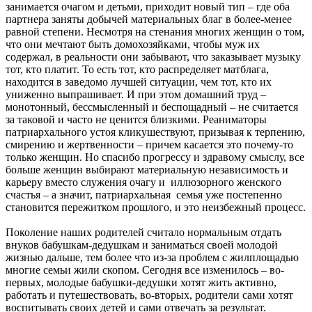
занимается очагом и детьми, приходит новый тип – где оба
партнера заняты добычей материальных благ в более-менее
равной степени. Несмотря на стенания многих женщин о том,
что они мечтают быть домохозяйками, чтобы муж их
содержал, в реальности они забывают, что заказывает музыку
тот, кто платит. То есть тот, кто распределяет матблага,
находится в заведомо лучшей ситуации, чем тот, кто их
униженно выпрашивает. И при этом домашний труд –
монотонный, бессмысленный и беспощадный – не считается
за таковой и часто не ценится близкими. Реаниматоры
патриархального устоя кликушествуют, призывая к терпению,
смирению и жертвенности – причем касается это почему-то
только женщин. Но спасибо прогрессу и здравому смыслу, все
больше женщин выбирают материальную независимость и
карьеру вместо служения очагу и иллюзорного женского
счастья – а значит, патриархальная семья уже постепенно
становится пережитком прошлого, и это неизбежный процесс.
Поколение наших родителей считало нормальным отдать
внуков бабушкам-дедушкам и заниматься своей молодой
жизнью дальше, тем более что из-за проблем с жилплощадью
многие семьи жили скопом. Сегодня все изменилось – во-
первых, молодые бабушки-дедушки хотят жить активно,
работать и путешествовать, во-вторых, родители сами хотят
воспитывать своих детей и сами отвечать за результат.