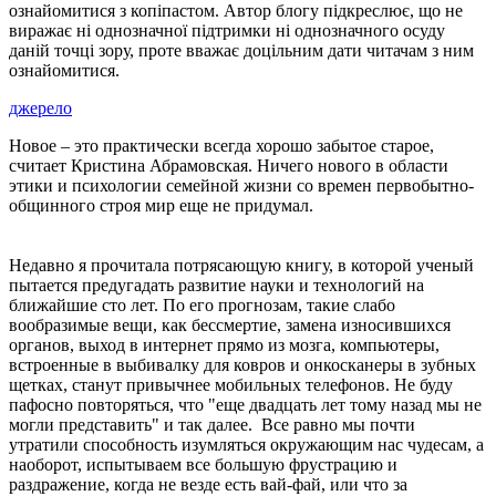
ознайомитися з копіпастом. Автор блогу підкреслює, що не
виражає ні однозначної підтримки ні однозначного осуду
даній точці зору, проте вважає доцільним дати читачам з ним
ознайомитися.
джерело
Новое – это практически всегда хорошо забытое старое,
считает Кристина Абрамовская. Ничего нового в области
этики и психологии семейной жизни со времен первобытно-
общинного строя мир еще не придумал.
Недавно я прочитала потрясающую книгу, в которой ученый
пытается предугадать развитие науки и технологий на
ближайшие сто лет. По его прогнозам, такие слабо
вообразимые вещи, как бессмертие, замена износившихся
органов, выход в интернет прямо из мозга, компьютеры,
встроенные в выбивалку для ковров и онкосканеры в зубных
щетках, станут привычнее мобильных телефонов. Не буду
пафосно повторяться, что "еще двадцать лет тому назад мы не
могли представить" и так далее. Все равно мы почти
утратили способность изумляться окружающим нас чудесам, а
наоборот, испытываем все большую фрустрацию и
раздражение, когда не везде есть вай-фай, или что за