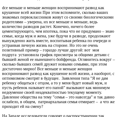
dсе меньше и меньше женщин воспринимают развод как
крушение всей жизни При этом вспомните, сколько ваших
знакомых первоклассников живут со своими биологическими
родителями – уверена, их все меньше и меньше, ведь
количество разводов растет. Конечно, ничего более
цементирующего, чем ипотека, пока что не придумано – знаю
семьи, когда муж и жена, уже будучи в разводе, продолжают
вынужденно жить вместе, воспитывая ребенка по очереди и
устраивая личную жизнь на стороне. Но это не очень
позитивный пример – гораздо лучше другой: вот моя
подруга установила график присмотра за общими детьми с
бывшей женой ее нынешнего бойфренда. Оглянитесь вокруг –
сколько бывших семей дружит новыми семьями, при этом
достаточно мирно! Все меньше и меньше женщин
воспринимают развод как крушение всей жизни, а наоборот, с
оптимизмом смотрят в будущее. Заявления типа "Я не дам
ребенку общаться с отцом, а то у меня будет новый муж, и
пусть ребенок называет его папой" вызывают как минимум
недоумение своей неадекватностью текущему моменту.
Давление общества на тему "семья – это навсегда" и так давно
ослабело, в общем, патриархальная семья отмирает – а что же
приходит ей на смену?
На Западе исследователи говорят о распространении так