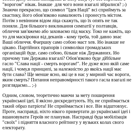
"ворогом" нікак. Інакше для чого вони взагалі зібралися? ;-)
Знаючи прекрасно, що символ "Ідея Нації" всі сприймуть за
свастику, його обов'язково намалюють і пронесуть містом.
Потім з невінним відом ліца скажуть, що їх опять не так
поняли. Для більшого викликання симпатії у полтавців,
обличчя зав'яжемо або заховаємо під маску. Токо не кажіть, що
то для маскіровки від деканів - кому треба, той давно знає
Ваші обличчя. Фаершоу само собою маст хев. Ібо інакше не
цікаво. Партійних прапорів і символіки громадських
організацій буде, само собою, більше ніж Державних. Ібо
причому там Держава взагалі? Обов'язково буде дИбільне
гасло "Слава нації - смерть ворогам!". Не дуже ясно якій саме
нації, і чому,в принципі, за належністю до якоїсь нації має
бути слава? Ще менше ясно, які це в нас у мирний час вороги,
яким смерть? Питання неправомірності такого гасла взагалі не
розглядаємо... ;-)
Одним, словом, теоретично маючи за мету поширення
української ідеї, її якісно дискредитують. Ну, не сприймається
такий образ патріота! Не сприймається і все. Він відштовхує.
Проте, насправді, ніхто нікого привертати до української ідеї і
вшановувати Героїв не планував. Насправді буда мобілізація
"своїх" і підняття власного рейтингу у вузьких колах свого
електорату.