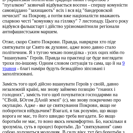
"пугалкою" зазвичай відбувається восени - спершу комуністи
самовіддано "захищають" всіх і вся від "бандеровской
нечисьті" на Покрову, а потім вже націоналісти вважають
спарвою честі "комуняку на гілляку" 7 листопаду. Цього року
відбувся фальшстарт і дійство урізноманітнили регіонали
антифашистським маршем.
Отже, скоро Свято Покрови. Правда, наврядчи хто піде
святкувати це Свято як духовне, адже воно давно стало
політичним. Я з тугою чекаю понеділка - усих оцих ніби-то
"вшанувань" Героїв. Правда на практиці це буде виглядати
трохи по-іншому. Одним словом ситуація та сама, що й на
9
травня
- благі наміри будуть безнадійно зіпсовані і
заполітизовані.
Замість того щоб дійсно вшанувати Героїв у своїй, давно
незалежній країні, ми знову займемо позицію "гнаних і
голодних", замість того щоб почуватися господарями на
"СВоїй, БОгом ДАній землі" (с), ми знову покричимо про
окупацію. Адже - яке це святкування Покрови, якщо не
поборотися нібудьзчим? Взагалі, я так розумію, що якщо
ворога не має, то його швидко треба вигадати. Бо якщо
боротьби не має, то воно якось некомфортно. Бо, наскільки я
зрозуміла, суть в процесі боротьби. До "святкування" само
собою долучиться молодняк. В силу віку, тут без боротьби з