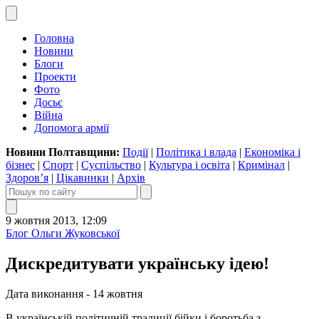
Головна
Новини
Блоги
Проекти
Фото
Досьє
Війна
Допомога армії
Новини Полтавщини:
Події
|
Політика і влада
|
Економіка і
бізнес
|
Спорт
|
Суспільство
|
Культура і освіта
|
Кримінал
|
Здоров’я
|
Цікавинки
|
Архів
9 жовтня 2013, 12:09
Блог Ольги Жуковської
Дискредитувати українську ідею!
Дата виконання - 14 жовтня
В українській політичній традиції бійки і боротьба з