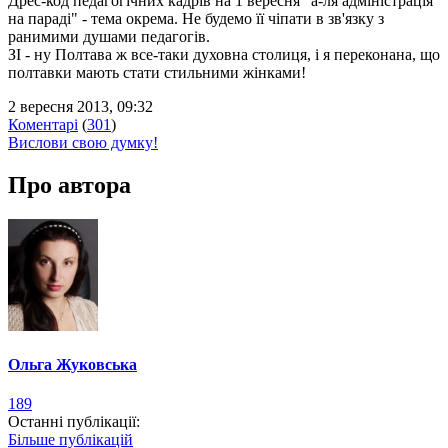
Дрес-код педагогічних кадрів на 1 вересня "а-ля адміністрація
на параді" - тема окрема. Не будемо її чіпати в зв'язку з
ранимими душами педагогів.
ЗІ - ну Полтава ж все-таки духовна столиця, і я переконана, що
полтавки мають стати стильними жінками!
2 вересня 2013, 09:32
Коментарі
(
301
)
Вислови свою думку!
Про автора
Ольга Жуковська
189
Останні публікації:
Більше публікацій