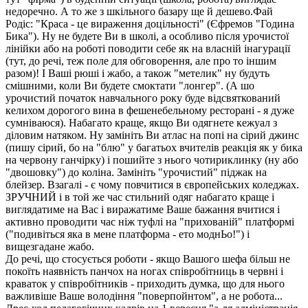
недоречно. А то же з шкільного базару ще й дешево.Фай
Родіс: "Краса - це вираження доцільності" (Єфремов "Година
Бика"). Ну не будете Ви в школі, а особливо після урочистої
лінійки або на роботі поводити себе як на власній інагурації
(тут, до речі, теж поле для обговорення, але про то іншим
разом)! І Ваші рюші і жабо, а також "метелик" ну будуть
смішними, коли Ви будете смоктати "лонгер". (А шо
урочистий початок навчального року буде відсвяткований
келихом дорогого вина в фешенебельному ресторані - я дуже
сумніваюся). Набагато краще, якщо Ви одягнете кежуал з
діловим натяком. Ну замініть Ви атлас на попі на сірий джинс
(пишу сірий, бо на "блю" у багатьох вчителів реакція як у бика
на червону ганчірку) і пошийте з нього чотириклинку (ну або
"двошовку") до коліна. Замініть "урочистий" піджак на
блейзер. Взагалі - є чому повчитися в європейських коледжах.
ЗРУЧНИЙ і в той же час стильний одяг набагато краще і
виглядатиме на Вас і виражатиме Ваше бажання вчитися і
активно проводити час ніж туфлі на "прихованій" платформі
("подивіться яка в мене платформа - ето моднЬо!") і
вищезгадане жабо.
До речі, що стосується роботи - якщо Вашого шефа більш не
покоїть наявність панчох на ногах співробітниць в червні і
краваток у співробітників - приходить думка, що для нього
важливіше Ваше володіння "поверпойнтом", а не робота...