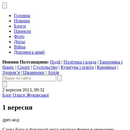
Головна
Новини
Блоги
Проекти
Фото
Досьє
Війна
Допомога армії
Новини Полтавщини:
Події
|
Політика і влада
|
Економіка і
бізнес
|
Спорт
|
Суспільство
|
Культура і освіта
|
Кримінал
|
Здоров’я
|
Цікавинки
|
Архів
2 вересня 2013, 09:32
Блог Ольги Жуковської
1 вересня
дрес-код
Слава Богу в більшості шкіл шкільна форма в минулому.