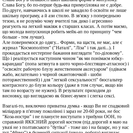
Слава Богу, бо по-перше будь-яка примусіловка не є добре.
По-друге, навчаючись в школі не завадило б освоїти не лише
шкільну програму, а й ази стилю. В зв'язку з попередньою
тезою, я не розумію чому вчителі так дико і агресивно
реагують на легкий макіяж в старших класах. А потім маємо,
що молода випускниця робить мейк-ап по принципу "чем
больше - тем лучше).
Але повернемося до одягу... Форми, на щастя, не має, але є
журнал "Космополітен" ("Наталі", "Ліза" і так далі...). І
прокидається нестерпне бажання виглядати "по-діловому".
Що і реалізується наступним чином "як ми понімаєм юбку-
карандаш" (попа затянута в шото чорно-блєстящее-атласноє) і
"освєжітє рабочую блузу женственним аксесуаром" (одіваєм
жабо, жєлательно з чорной окантовочкой - шоби
поторжественней) і для "легкой сексуальності" бюсгальтер
контрасного до блузи кольору (даже в том случає, якщо він
там по возрасту не нужен). В результатє приходим до
висновку, що виглядаємо як бізнес-вумен і слегка сексі.
Взагалі-то, виключно приватна думка - якщо Ви не спадковий
міліардер в п'ятому поколінні і зараз не 20-60 роки, не бос
"Коза-ностри" і не плануєте виступати з трибуни ООН, то
справжній ЯКІСНИЙ дорогий костюм (під дорогий я маю на
увазі не з полтавського "бутіка" - тоже шо і на базарє, но у нас
тут "фІрма") в буденній ситуації (школа, робота) виглядає