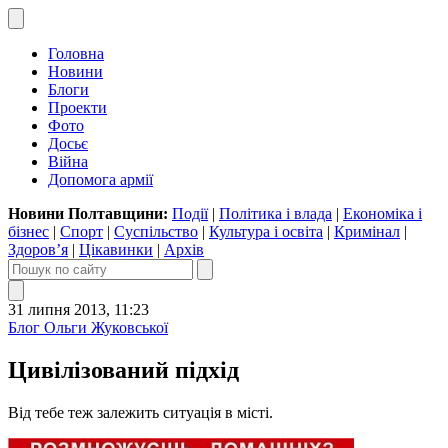
Головна
Новини
Блоги
Проекти
Фото
Досьє
Війна
Допомога армії
Новини Полтавщини:
Події
|
Політика і влада
|
Економіка і
бізнес
|
Спорт
|
Суспільство
|
Культура і освіта
|
Кримінал
|
Здоров’я
|
Цікавинки
|
Архів
31 липня 2013, 11:23
Блог Ольги Жуковської
Цивілізований підхід
Від тебе теж залежить ситуація в місті.