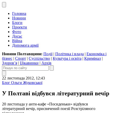
Головна
Новини
Блоги
Проекти
Фото
Досьє
Війна
Допомога армії
Новини Полтавщини:
Події
|
Політика і влада
|
Економіка і
бізнес
|
Спорт
|
Суспільство
|
Культура і освіта
|
Кримінал
|
Здоров’я
|
Цікавинки
|
Архів
22 листопада 2012, 12:43
Блог Ольги Жуковської
У Полтаві відбувся літературний вечір
20 листопада у анти-кафе «Посиденьки» відбувся
літературний вечір, присвячений поезії Розстріляного