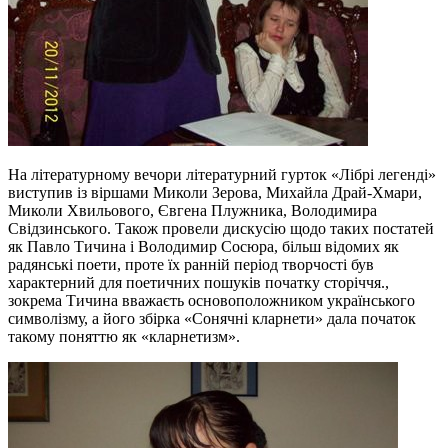
На літературному вечори літературний гурток «Лібрі легенді»
виступив із віршами Миколи Зерова, Михайла Драй-Хмари,
Миколи Хвильового, Євгена Плужника, Володимира
Свідзинського. Також провели дискусію щодо таких постатей
як Павло Тичина і Володимир Сосюра, більш відомих як
радянські поети, проте їх ранній період творчості був
характерний для поетичних пошуків початку сторіччя.,
зокрема Тичина вважаєть основоположником українського
символізму, а його збірка «Сонячні кларнети» дала початок
такому поняттю як «кларнетизм».