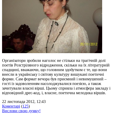
Організатори зробили наголос не стільки на трагічній долі
поетів Розстріляного відродження, скільки на їх літературній
спадщині, вважаючи, що головним здобутком є те, що вони
внесли в українську і світову культуру вишукані поетичні
форми. Сам формат вечора був приємний і невимушений –
гості із задоволенням насолоджувалися поезією, а також
зачитували власні вірші. Цьому сприяла і атмосфера закладу і
відповідний дрес-код, і, власне, поетична мелодика віршів.
22 листопада 2012, 12:43
Коментарі
(
125
)
Вислови свою думку!