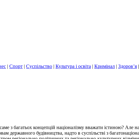
нес
|
Спорт
|
Суспільство
|
Культура і освіта
|
Кримінал
|
Здоров’я
у саме з багатьох концепцій націоналізму вважати істиною? Але 
ам державного будівництва, надто в суспільстві з багатонаціона
ктром регіонально-політичних та регіонально-культурних відмін