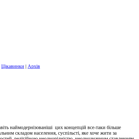
|
Цікавинки
|
Архів
навіть наймодернізованіші цих концепцій все-таки більше
льним складом населення, суспільсті, яке хоче жити за
ностей, релігійною неоднорідністю, неоднозначним ставленням