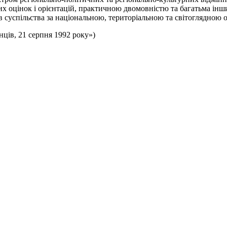
их оцінок і орієнтацій, практичною двомовністю та багатьма ін
успільства за національною, територіальною та світоглядною озн
ців, 21 серпня 1992 року»)