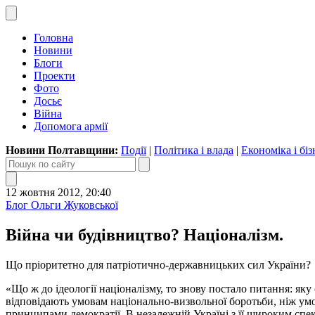
Головна
Новини
Блоги
Проекти
Фото
Досьє
Війна
Допомога армії
Новини Полтавщини:
Події
|
Політика і влада
|
Економіка і біз
12 жовтня 2012, 20:40
Блог Ольги Жуковської
Війна чи будівництво? Націоналізм.
Що пріоритетно для патріотично-державницьких сил України?
«Що ж до ідеології націоналізму, то знову постало питання: як
відповідають умовам національно-визвольної боротьби, ніж умов
принципами демократії. В незалежній Україні з її широким спе