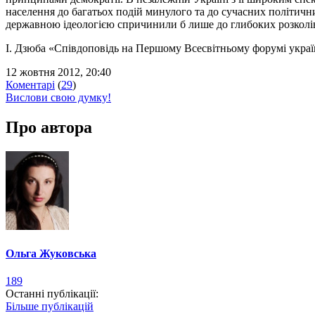
населення до багатьох подій минулого та до сучасних політичн
державною ідеологією спричинили б лише до глибоких розколів с
І. Дзюба «Співдоповідь на Першому Всесвітньому форумі україн
12 жовтня 2012, 20:40
Коментарі
(
29
)
Вислови свою думку!
Про автора
Ольга Жуковська
189
Останні публікації:
Більше публікацій