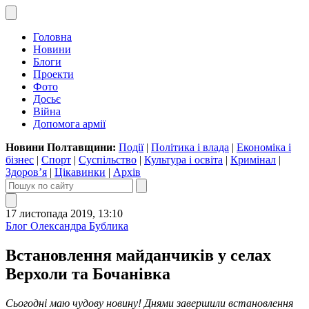
Головна
Новини
Блоги
Проекти
Фото
Досьє
Війна
Допомога армії
Новини Полтавщини:
Події
|
Політика і влада
|
Економіка і
бізнес
|
Спорт
|
Суспільство
|
Культура і освіта
|
Кримінал
|
Здоров’я
|
Цікавинки
|
Архів
17 листопада 2019, 13:10
Блог Олександра Бублика
Встановлення майданчиків у селах
Верхоли та Бочанівка
Сьогодні маю чудову новину! Днями завершили встановлення