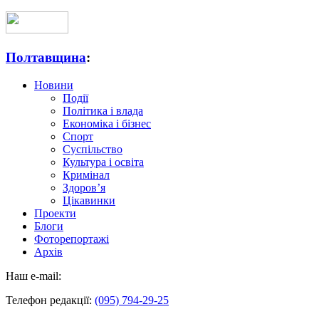
Полтавщина
:
Новини
Події
Політика і влада
Економіка і бізнес
Спорт
Суспільство
Культура і освіта
Кримінал
Здоров’я
Цікавинки
Проекти
Блоги
Фоторепортажі
Архів
Наш e-mail:
Телефон редакції:
(095) 794-29-25