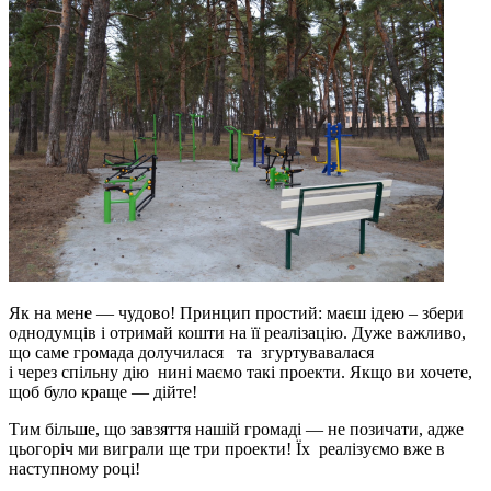
Як на мене — чудово! Принцип простий: маєш ідею – збери
однодумців і отримай кошти на її реалізацію. Дуже важливо,
що саме громада долучилася та згуртувавалася
і через спільну дію нині маємо такі проекти. Якщо ви хочете,
щоб було краще — дійте!
Тим більше, що завзяття нашій громаді — не позичати, адже
цьогоріч ми виграли ще три проекти! Їх реалізуємо вже в
наступному році!