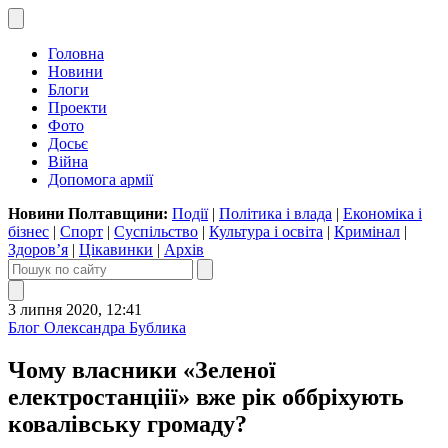
Головна
Новини
Блоги
Проекти
Фото
Досьє
Війна
Допомога армії
Новини Полтавщини:
Події
|
Політика і влада
|
Економіка і
бізнес
|
Спорт
|
Суспільство
|
Культура і освіта
|
Кримінал
|
Здоров’я
|
Цікавинки
|
Архів
3 липня 2020, 12:41
Блог Олександра Бублика
Чому власники «Зеленої
електростанціії» вже рік оббріхують
ковалівську громаду?