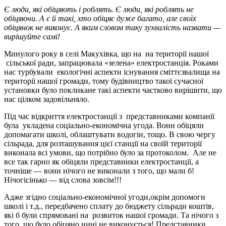
Є люди, які обіцяють і роблять. Є люди, які роблять не
обіцяючи. А є й такі, хто обіцяє дуже багато, але своїх
обіцянок не виконує. А яким словом таку зухвалість назвати —
вирішуйте самі!
Минулого року в селі Макухівка, що на на території нашої
сільської ради, запрацювала «зелена» електростанція. Роками
нас турбували екологічні аспекти існування сміттєзвалища на
території нашої громади, тому будівництво такої сучасної
установки було покликане такі аспекти частково вирішити, що
нас цілком задовільняло.
Під час відкриття електростанції з представниками компанії
була укладена соціально-економічна угода. Вони обіцяли
допомагати школі, облаштувати водогін, тощо. В свою чергу
сільрада, для розташування цієї станції на своїй території
виконала всі умови, що потрібно було за протоколом. Але не
все так гарно як обіцяли представники електростанції, а
точніше — вони нічого не виконали з того, що мали б!
Нічогісінько — від слова зовсім!!!
Адже згідно соціально-економічної угоди,окрім допомоги
школі і т.д., передбачено сплату до бюджету сільради коштів,
які б були спрямовані на розвиток нашої громади. Та нічого з
того, що було обіцяно нині не виконується! Представники