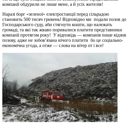
компанії обдурили не лише мене, а й усіх жителів!
Наразі борг «зеленої» електростанції перед сільрадою
становить 500 тисяч гривень! Відповідно ми подали позов до
Господарського суду, аби стягнути кошти, що належать
громаді, та які так жваво поривалися платити представники
компанії протягом року! У відповідь — компанія пише відзив
позову, адже не зобов’язана нічого платити бо це соціально-
економічна угода, а отже — слова на вітер от і все!