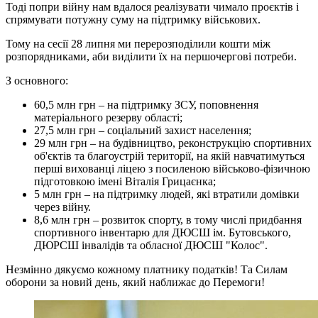
Тоді попри війну нам вдалося реалізувати чимало проєктів і
спрямувати потужну суму на підтримку військових.
Тому на сесії 28 липня ми перерозподілили кошти між
розпорядниками, аби виділити їх на першочергові потреби.
З основного:
60,5 млн грн – на підтримку ЗСУ, поповнення
матеріального резерву області;
27,5 млн грн – соціальний захист населення;
29 млн грн – на будівництво, реконструкцію спортивних
об'єктів та благоустрій території, на якій навчатимуться
перші вихованці ліцею з посиленою військово-фізичною
підготовкою імені Віталія Грицаєнка;
5 млн грн – на підтримку людей, які втратили домівки
через війну.
8,6 млн грн – розвиток спорту, в тому числі придбання
спортивного інвентарю для ДЮСШ ім. Бутовського,
ДЮРСШ інвалідів та обласної ДЮСШ "Колос".
Незмінно дякуємо кожному платнику податків! Та Силам
оборони за новий день, який наближає до Перемоги!