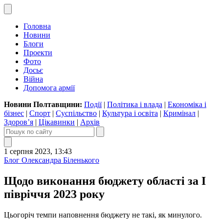
Головна
Новини
Блоги
Проекти
Фото
Досьє
Війна
Допомога армії
Новини Полтавщини:
Події
|
Політика і влада
|
Економіка і
бізнес
|
Спорт
|
Суспільство
|
Культура і освіта
|
Кримінал
|
Здоров’я
|
Цікавинки
|
Архів
1 серпня 2023, 13:43
Блог Олександра Біленького
Щодо виконання бюджету області за I
півріччя 2023 року
Цьогоріч темпи наповнення бюджету не такі, як минулого.