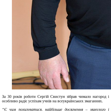
За 30 років роботи Сергій Свистун зібрав чимало нагород і
особливо радіє успіхам учнів на всеукраїнських змаганнях.
“Є чим похизуватися, найбільше досягнення – минулого і