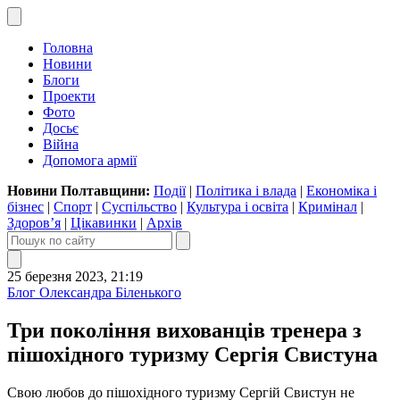
Головна
Новини
Блоги
Проекти
Фото
Досьє
Війна
Допомога армії
Новини Полтавщини:
Події
|
Політика і влада
|
Економіка і
бізнес
|
Спорт
|
Суспільство
|
Культура і освіта
|
Кримінал
|
Здоров’я
|
Цікавинки
|
Архів
25 березня 2023, 21:19
Блог Олександра Біленького
Три покоління вихованців тренера з
пішохідного туризму Сергія Свистуна
Свою любов до пішохідного туризму Сергій Свистун не