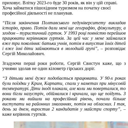
приховує. Влітку 2023-го буде 30 років, як він у цій справі.
Хоча займатися пішохідним туризмом на початку своєї
професійної діяльності не планував.
“Після закінчення Полтавського педуніверситету викладав
історію, право. Потім дали мені ще географію, фізкультуру, а
згодом – туристичний гурток. У 1993 році повністю перейшов
працювати керівником гуртків. За цей час у мене займалися
вже три покоління: батьки учнів, потім я випустив їхніх дітей
і вже їхні діти займаються в молодшій групі”
, – розповідає
Сергій Миколайович.
Згадуючи перші роки роботи, Сергій Свистун каже, що з
учнями здолав не один кілометр гірських доріг.
“З дітьми мені дуже подобається працювати. У 90-х роках
були поїздки у Крим, Карпати, спали у наметах при мінусовій
температурі. Діти іноді плакали, але коли ми поверталися, то
вони бігли назустріч, обіймалися і кричали, що ще поїдуть. З
роками ми вийшли на професійний рівень, почали більше
виступати на районних змаганнях, потім на обласних. І так,
день за днем, виростив 2 кандидатів у майстри спорту”
, –
каже керівник гуртків.