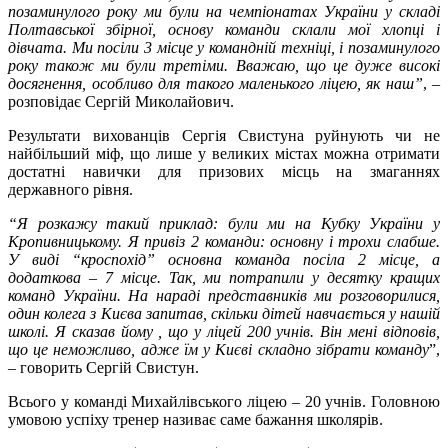
позаминулого року ми були на чемпіонатах України у складі
Полтавської збірної, основу команди склали мої хлопці і
дівчата. Ми посіли 3 місце у командній техніці, і позаминулого
року також ми були третіми. Вважаю, що це дуже високі
досягнення, особливо для такого маленького ліцею, як наш”
, –
розповідає Сергій Миколайович.
Результати вихованців Сергія Свистуна руйнують чи не
найбільший міф, що лише у великих містах можна отримати
достатні навички для призових місць на змаганнях
державного рівня.
“Я розкажу такий приклад: були ми на Кубку України у
Кропивницькому. Я привіз 2 команди: основну і трохи слабше.
У виді “кроспохід” основна команда посіла 2 місце, а
додаткова – 7 місце. Так, ми потрапили у десятку кращих
команд України. На нараді представників ми розговорилися,
один колега з Києва запитав, скільки дітей навчається у нашій
школі. Я сказав йому , що у ліцей 200 учнів. Він мені відповів,
що це неможливо, адже їм у Києві складно зібрати команду
”,
– говорить Сергій Свистун.
Всього у команді Михайлівського ліцею – 20 учнів. Головною
умовою успіху тренер називає саме бажання школярів.