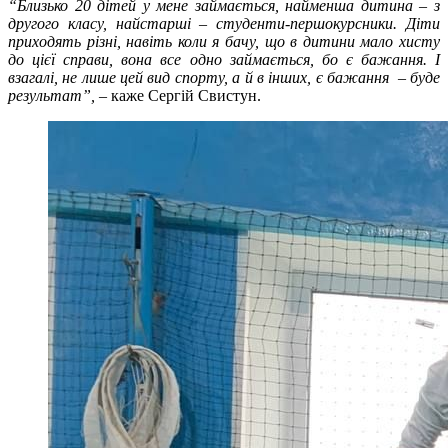
“Близько 20 дітей у мене займається, найменша дитина – з
другого класу, найстарші – студенти-першокурсники. Діти
приходять різні, навіть коли я бачу, що в дитини мало хисту
до цієї справи, вона все одно займається, бо є бажання. І
взагалі, не лише цей вид спорту, а й в інших, є бажання – буде
результат”,
– каже Сергій Свистун.