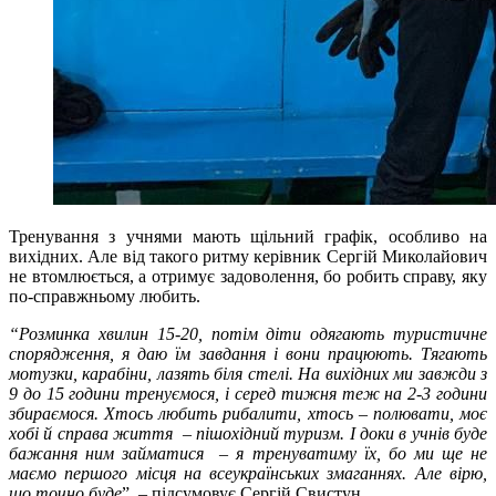
Тренування з учнями мають щільний графік, особливо на
вихідних. Але від такого ритму керівник Сергій Миколайович
не втомлюється, а отримує задоволення, бо робить справу, яку
по-справжньому любить.
“Розминка хвилин 15-20, потім діти одягають туристичне
спорядження, я даю їм завдання і вони працюють. Тягають
мотузки, карабіни, лазять біля стелі. На вихідних ми завжди з
9 до 15 години тренуємося, і серед тижня теж на 2-3 години
збираємося. Хтось любить рибалити, хтось
–
полювати, моє
хобі й справа життя – пішохідний туризм. І доки в учнів буде
бажання ним займатися – я тренуватиму їх, бо ми ще не
маємо першого місця на всеукраїнських змаганнях. Але вірю,
що точно буде
”, – підсумовує Сергій Свистун.