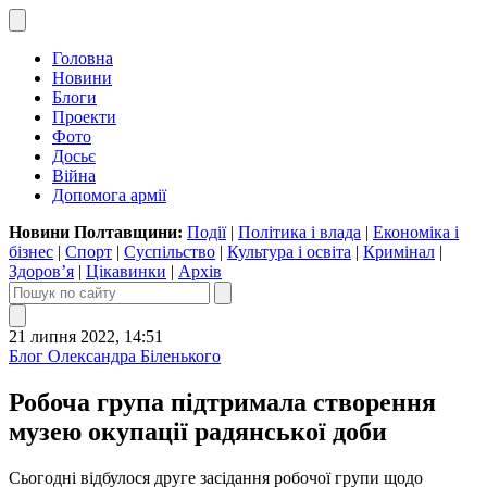
Головна
Новини
Блоги
Проекти
Фото
Досьє
Війна
Допомога армії
Новини Полтавщини:
Події
|
Політика і влада
|
Економіка і
бізнес
|
Спорт
|
Суспільство
|
Культура і освіта
|
Кримінал
|
Здоров’я
|
Цікавинки
|
Архів
21 липня 2022, 14:51
Блог Олександра Біленького
Робоча група підтримала створення
музею окупації радянської доби
Сьогодні відбулося друге засідання робочої групи щодо