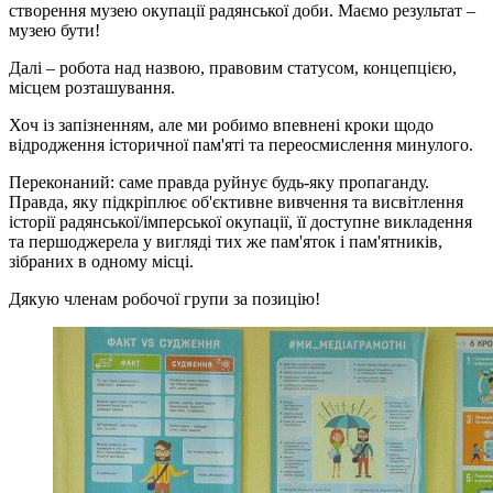
створення музею окупації радянської доби. Маємо результат –
музею бути!
Далі – робота над назвою, правовим статусом, концепцією,
місцем розташування.
Хоч із запізненням, але ми робимо впевнені кроки щодо
відродження історичної пам'яті та переосмислення минулого.
Переконаний: саме правда руйнує будь-яку пропаганду.
Правда, яку підкріплює об'єктивне вивчення та висвітлення
історії радянської/імперської окупації, її доступне викладення
та першоджерела у вигляді тих же пам'яток і пам'ятників,
зібраних в одному місці.
Дякую членам робочої групи за позицію!