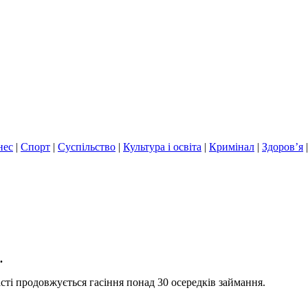
нес
|
Спорт
|
Суспільство
|
Культура і освіта
|
Кримінал
|
Здоров’я
.
ті продовжується гасіння понад 30 осередків займання.