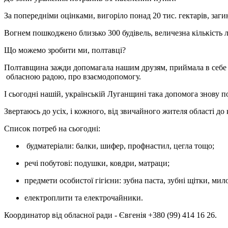
За попередніми оцінками, вигоріло понад 20 тис. гектарів, заг
Вогнем пошкоджено близько 300 будівель, величезна кількість 
Що можемо зробити ми, полтавці?
Полтавщина зажди допомагала нашим друзям, приймала в себе
обласною радою, про взаємодопомогу.
І сьогодні нашій, українській Луганщині така допомога знову п
Звертаюсь до усіх, і кожного, від звичайного жителя області д
Список потреб на сьогодні:
будматеріали: балки, шифер, профнастил, цегла тощо;
речі побутові: подушки, ковдри, матраци;
предмети особистої гігієни: зубна паста, зубні щітки, мил
електроплити та електрочайники.
Координатор від обласної ради - Євгенія +380 (99) 414 16 26.