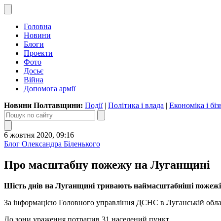
Головна
Новини
Блоги
Проекти
Фото
Досьє
Війна
Допомога армії
Новини Полтавщини:
Події
|
Політика і влада
|
Економіка і біз
6 жовтня 2020, 09:16
Блог Олександра Біленького
Про масштабну пожежу на Луганщині
Шість днів на Луганщині тривають наймасштабніші пожежі
За інформацією Головного управління ДСНС в Луганській облас
До зони ураження потрапив 31 населений пункт.