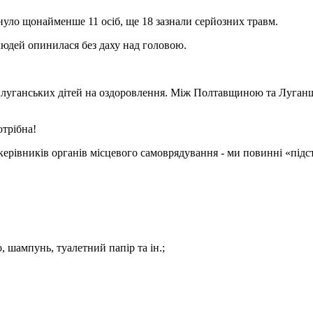
инуло щонайменше 11 осіб, ще 18 зазнали серйозних травм.
людей опинилася без даху над головою.
 луганських дітей на оздоровлення. Між Полтавщиною та Луган
отрібна!
о керівників органів місцевого самоврядування - ми повинні «підс
о, шампунь, туалетний папір та ін.;