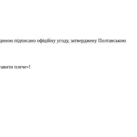
щиною підписано офіційну угоду, затверджену Полтавською
тавити плече»!