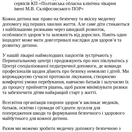
сервісів КП «Полтавська обласна клінічна лікарня
імені М.В. Скліфосовського ПОР»
Кожна дитина має право на безпечну та якісну медичну
допомогу від перших хвилин життя. Але саме діти стикаються
з найбільшими ризиками через швидкий розвиток,
особливості здоров’я та залежність від дорослих. Навіть один
інцидент може мати довготривалі наслідки для здоров’я та
розвитку дитини.
У нашій лікарні наймолодших пацієнтів зустрічають у
Перинатальному центрі і продовжують про них піклуватись у
Центрі спеціалізованої педіатричної допомоги, де команди
професіоналів щодня дбають про безпеку немовлят і дітей. Ми
впроваджуємо сучасні протоколи лікування, створюємо
комфортні умови перебування, навчаємо батьків і залучаємо їх
до процесу прийняття рішень, щоб разом мінімізувати ризики
та забезпечити дітям найкращий старт у житті.
Всесвітня організація охорони здоров’я закликає медиків,
батьків, освітян і громади об’єднати зусилля для
попередження шкоди та формування безпечного і здорового
майбутнього для кожної дитини.
Разом ми можемо зробити медичну допомогу безпечною з