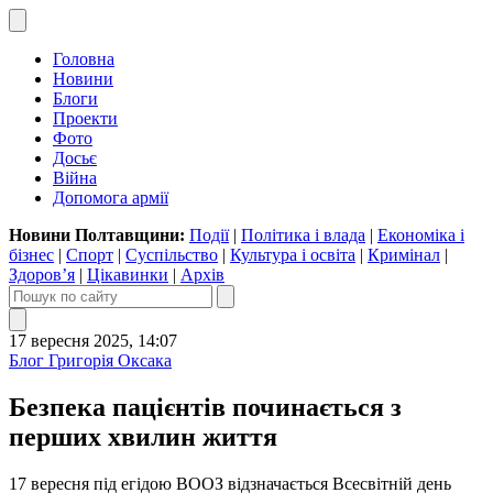
Головна
Новини
Блоги
Проекти
Фото
Досьє
Війна
Допомога армії
Новини Полтавщини:
Події
|
Політика і влада
|
Економіка і
бізнес
|
Спорт
|
Суспільство
|
Культура і освіта
|
Кримінал
|
Здоров’я
|
Цікавинки
|
Архів
17 вересня 2025, 14:07
Блог Григорія Оксака
Безпека пацієнтів починається з
перших хвилин життя
17 вересня під егідою ВООЗ відзначається Всесвітній день