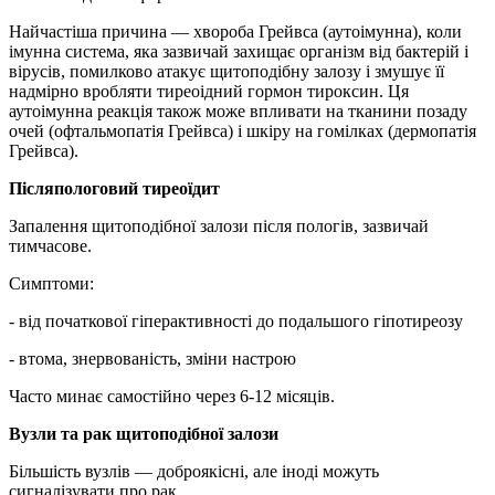
Найчастіша причина — хвороба Грейвса (аутоімунна), коли
імунна система, яка зазвичай захищає організм від бактерій і
вірусів, помилково атакує щитоподібну залозу і змушує її
надмірно вробляти тиреоідний гормон тироксин. Ця
аутоімунна реакція також може впливати на тканини позаду
очей (офтальмопатія Грейвса) і шкіру на гомілках (дермопатія
Грейвса).
Післяпологовий тиреоїдит
Запалення щитоподібної залози після пологів, зазвичай
тимчасове.
Симптоми:
- від початкової гіперактивності до подальшого гіпотиреозу
- втома, знервованість, зміни настрою
Часто минає самостійно через 6-12 місяців.
Вузли та рак щитоподібної залози
Більшість вузлів — доброякісні, але іноді можуть
сигналізувати про рак.