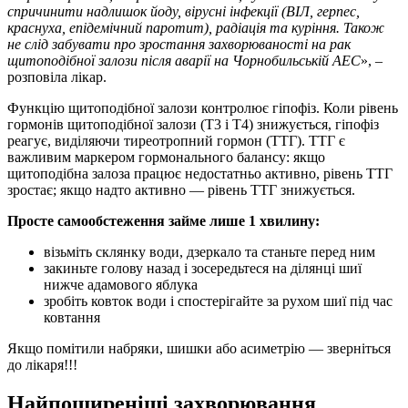
спричинити надлишок йоду, вірусні інфекції (ВІЛ, герпес,
краснуха, епідемічний паротит), радіація та куріння. Також
не слід забувати про зростання захворюваності на рак
щитоподібної залози після аварії на Чорнобильській АЕС
», –
розповіла лікар.
Функцію щитоподібної залози контролює гіпофіз. Коли рівень
гормонів щитоподібної залози (Т3 і Т4) знижується, гіпофіз
реагує, виділяючи тиреотропний гормон (ТТГ). ТТГ є
важливим маркером гормонального балансу: якщо
щитоподібна залоза працює недостатньо активно, рівень ТТГ
зростає; якщо надто активно — рівень ТТГ знижується.
Просте самообстеження займе лише 1 хвилину:
візьміть склянку води, дзеркало та станьте перед ним
закиньте голову назад і зосередьтеся на ділянці шиї
нижче адамового яблука
зробіть ковток води і спостерігайте за рухом шиї під час
ковтання
Якщо помітили набряки, шишки або асиметрію — зверніться
до лікаря!!!
Найпоширеніші захворювання