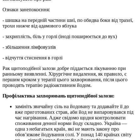
Ознаки занепокоєння:
- шишка на передній частини шиї, по обидва боки від трахеї,
трохи нижче від адамового яблука
- захриплість, біль у горлі (іноді поширюється до вух)
- збільшення лімфовузлів
- відчуття стиснення в горлі
Рак щитоподібної залози добре піддається лікуванню при
ранньому виявленні. Хірургічне видалення, як правило, є
першим кроком у терапії цього захворювання, після цього
проводять терапію радіоактивним йодом.
Профілактика захворювань щитоподібної залози:
замініть звичайну сіль на йодовану та додавайте її до
вже приготованих страв, аби йод не випаровувався під
час нагрівання. Адже свідомо щодня контролювати
споживання денної норми йоду складно. Україна —
одна з небагатьох країн, які не мають закону про
обов’язкове йодування солі. У понад 140 країнах світу