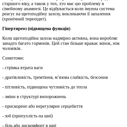
старшого віку, а також у тих, хто має цю проблему в
сімейному анамнезі. Це відбувається коли імунна система
реагує на щитоподібну залозу, викликаючи її запалення
(хронічний тиреоідит).
Гіпертиреоз (підвищена функція)
Коли щитоподібна залоза надмірно активна, вона виробляє
занадто багато гормонів. Цей стан більше вражає жінок, ніж
чоловіків.
Симптоми:
- стрімка втрата ваги
- дратівливість, тремтіння, м’язова слабкість, безсоння
- пітливість, підвищена чутливість до тепла
- зміни в структурі випорожнень
- прискорене або нерегулярне серцебиття
- зоб (припухлість на шиї)
- біль або дискомфорт в шиї