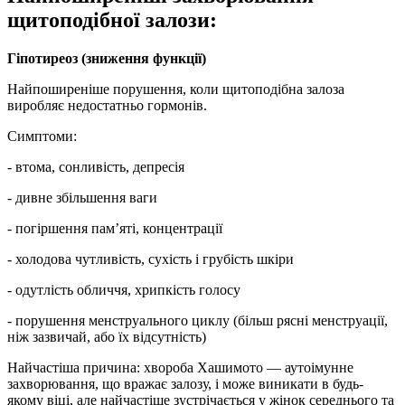
щитоподібної залози:
Гіпотиреоз (зниження функції)
Найпоширеніше порушення, коли щитоподібна залоза
виробляє недостатньо гормонів.
Симптоми:
- втома, сонливість, депресія
- дивне збільшення ваги
- погіршення пам’яті, концентрації
- холодова чутливість, сухість і грубість шкіри
- одутлість обличчя, хрипкість голосу
- порушення менструального циклу (більш рясні менструації,
ніж зазвичай, або їх відсутність)
Найчастіша причина: хвороба Хашимото — аутоімунне
захворювання, що вражає залозу, і може виникати в будь-
якому віці, але найчастіше зустрічається у жінок середнього та