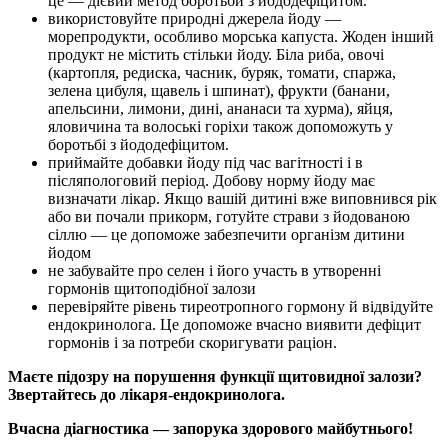
це — дієвий метод боротьби з йододефіцитом.
використовуйте природні джерела йоду —
морепродукти, особливо морська капуста. Жоден інший
продукт не містить стільки йоду. Біла риба, овочі
(картопля, редиска, часник, буряк, томати, спаржа,
зелена цибуля, щавель і шпинат), фрукти (банани,
апельсини, лимони, дині, ананаси та хурма), яйця,
яловичина та волоські горіхи також допоможуть у
боротьбі з йододефіцитом.
приймайте добавки йоду під час вагітності і в
післяпологовий період. Добову норму йоду має
визначати лікар. Якщо вашій дитині вже виповнився рік
або ви почали прикорм, готуйте страви з йодованою
сіллю — це допоможе забезпечити організм дитини
йодом
не забувайте про селен і його участь в утворенні
гормонів щитоподібної залози
перевіряйте рівень тиреотропного гормону й відвідуйте
ендокринолога. Це допоможе вчасно виявити дефіцит
гормонів і за потреби скоригувати раціон.
Маєте підозру на порушення функції щитовидної залози?
Звертайтесь до лікаря-ендокринолога.
Вчасна діагностика — запорука здорового майбутнього!