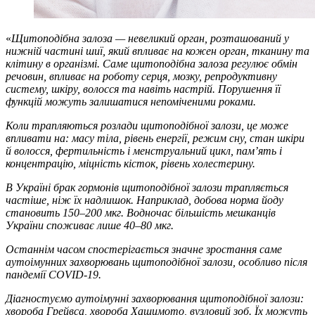
«
Щитоподібна залоза — невеликий орган, розташований у
нижній частині шиї, який впливає на кожен орган, тканину та
клітину в організмі. Саме щитоподібна залоза регулює обмін
речовин, впливає на роботу серця, мозку, репродуктивну
систему, шкіру, волосся та навіть настрій. Порушення її
функцій можуть залишатися непоміченими роками.
Коли трапляються розлади щитоподібної залози, це може
впливати на: масу тіла, рівень енергії, режим сну, стан шкіри
й волосся, фертильність і менструальний цикл, пам’ять і
концентрацію, міцність кісток, рівень холестерину.
В Україні брак гормонів щитоподібної залози трапляється
частіше, ніж їх надлишок. Наприклад, добова норма йоду
становить 150–200 мкг. Водночас більшість мешканців
України споживає лише 40–80 мкг.
Останнім часом спостерігається значне зростання саме
аутоімунних захворювань щитоподібної залози, особливо після
пандемії COVID-19.
Діагностуємо аутоімунні захворювання щитоподібної залози:
хвороба Грейвса, хвороба Хашимото, вузловий зоб. Їх можуть