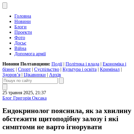
Головна
Новини
Блоги
Проекти
Фото
Досьє
Війна
Допомога армії
Новини Полтавщини:
Події
|
Політика і влада
|
Економіка і
бізнес
|
Спорт
|
Суспільство
|
Культура і освіта
|
Кримінал
|
Здоров’я
|
Цікавинки
|
Архів
25 травня 2025, 21:37
Блог Григорія Оксака
Ендокринолог пояснила, як за хвилину
обстежити щитоподібну залозу і які
симптоми не варто ігнорувати