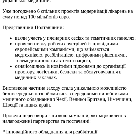
української медицини.
Уже погоджено 6 спільних проєктів модернізації лікарень на
суму понад 100 мільйонів євро.
Представники Полтавщини:
взяли участь у пленарних сесіях та тематичних панелях;
провели низку робочих зустрічей із провідними
європейськими компаніями, що займаються
медтехнікою, реабілітацією, цифровими рішеннями,
телемедициною та автоматизацією;
ознайомились із новітніми підходами до організації
простору, логістики, безпеки та обслуговування в
медичних закладах.
Виставкова частина заходу стала унікальною можливістю
безпосередньо познайомитися з передовими виробниками
медичного обладнання з Чехії, Великої Британії, Німеччини,
Швеції та інших країн.
Провели переговори з низкою компаній, які зацікавлені в
налагодженні партнерства та постачанні:
* інноваційного обладнання для реабілітації