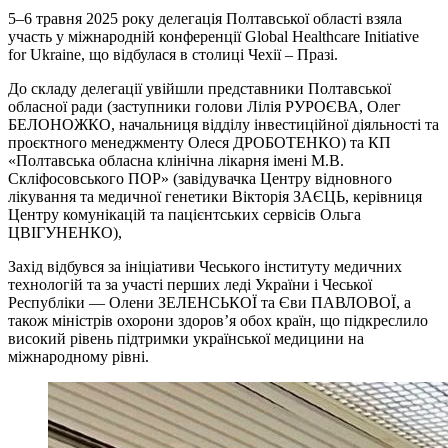
5–6 травня 2025 року делегація Полтавської області взяла
участь у міжнародній конференції Global Healthcare Initiative
for Ukraine, що відбулася в столиці Чехії – Празі.
До складу делегації увійшли представники Полтавської
обласної ради (заступники голови Лілія РУРОЄВА, Олег
БЕЛОНОЖКО, начальниця відділу інвестиційної діяльності та
проєктного менеджменту Олеся ДРОБОТЕНКО) та КП
«Полтавська обласна клінічна лікарня імені М.В.
Скліфосовського ПОР» (завідувачка Центру відновного
лікування та медичної генетики Вікторія ЗАЄЦЬ, керівниця
Центру комунікацій та пацієнтських сервісів Ольга
ЦВІГУНЕНКО),
Захід відбувся за ініціативи Чеського інституту медичних
технологій та за участі перших леді України і Чеської
Республіки — Олени ЗЕЛЕНСЬКОЇ та Єви ПАВЛОВОЇ, а
також міністрів охорони здоров’я обох країн, що підкреслило
високий рівень підтримки української медицини на
міжнародному рівні.