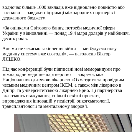
водночас більше 1000 закладів вже відновлено повністю або
частково — завдяки підтримці міжнародних партнерів і
державного бюджету.
«За оцінками Світового банку, потреби медичної сфери
України у відновленні — понад 19,4 млрд доларів у найближчі
десять років.
Але ми не чекаємо закінчення війни — ми будуємо нову
медичну систему вже сьогодні», — наголосив Віктор
ЛЯШКО.
Під час конференції були підписані нові меморандуми про
міжнародне медичне партнерство — зокрема, між
Національною дитячою лікарнею «Охматдит» та провідним
чеським медичним центром IKEM, а також між лікарнею в
Дніпрі та університетською лікарнею Брно. Ці партнерства
включають стажування, спільні освітні проєкти,
впровадження інновацій у педіатрії, онкогематології,
трансплантології та ментальному здоров’ї.