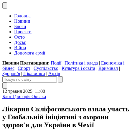
Головна
Новини
Блоги
Проекти
Фото
Досьє
Війна
Допомога армії
Новини Полтавщини:
Події
|
Політика і влада
|
Економіка і
бізнес
|
Спорт
|
Суспільство
|
Культура і освіта
|
Кримінал
|
Здоров’я
|
Цікавинки
|
Архів
12 травня 2025, 11:00
Блог Григорія Оксака
Лікарня Скліфосовського взяла участь
у Глобальній ініціативі з охорони
здоров'я для України в Чехії