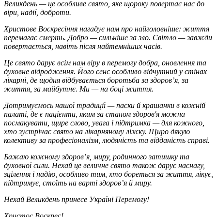
Великдень — це особливе свято, яке щороку повертає нас до
віри, надії, доброти.
Христове Воскресіння нагадує нам про найголовніше: життя
перемагає смерть. Добро — сильніше за зло. Світло — завжди
повертається, навіть після найтемніших часів.
Це свято дарує всім нам віру в перемогу добра, оновлення та
духовне відродження. Його сенс особливо відчутний у стінах
лікарні, де щодня відбувається боротьба за здоров’я, за
життя, за майбутнє. Ми — на боці життя.
Дотримуємось нашої традиції — паски й крашанки в кожній
палаті, де є пацієнти, яким за станом здоров'я можна
посмакувати, щире слово, увага і підтримка — для кожного,
хто зустрічає свято на лікарняному ліжку. Щиро дякую
колективу за професіоналізм, людяність та відданість справі.
Бажаю кожному здоров’я, миру, родинного затишку та
духовної сили. Нехай це величне свято також дарує наснагу,
зцілення і надію, особливо тим, хто бореться за життя, лікує,
підтримує, стоїть на варті здоров’я й миру.
Нехай Великдень принесе Україні Перемогу!
Христос Воскрес!