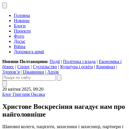
Головна
Новини
Блоги
Проекти
Фото
Досьє
Війна
Допомога армії
Новини Полтавщини:
Події
|
Політика і влада
|
Економіка і
бізнес
|
Спорт
|
Суспільство
|
Культура і освіта
|
Кримінал
|
Здоров’я
|
Цікавинки
|
Архів
20 квітня 2025, 09:20
Блог Григорія Оксака
Христове Воскресіння нагадує нам про
найголовніше
Шановні колеги, пацієнти, захисники і захисниці, партнери і