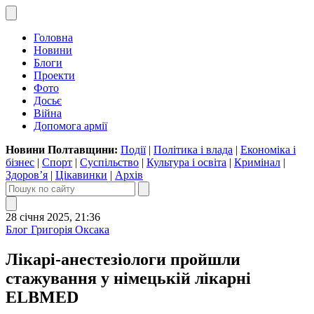
Головна
Новини
Блоги
Проекти
Фото
Досьє
Війна
Допомога армії
Новини Полтавщини:
Події
|
Політика і влада
|
Економіка і
бізнес
|
Спорт
|
Суспільство
|
Культура і освіта
|
Кримінал
|
Здоров’я
|
Цікавинки
|
Архів
28 січня 2025, 21:36
Блог Григорія Оксака
Лікарі-анестезіологи пройшли
стажування у німецькій лікарні
ELBMED