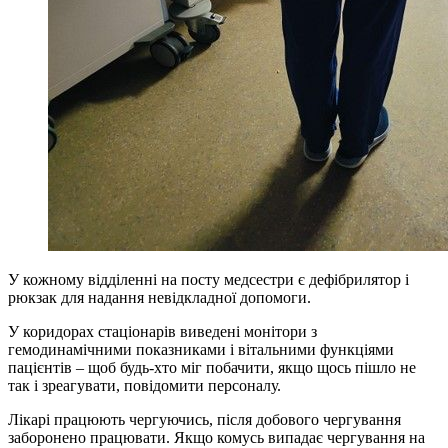
У кожному відділенні на посту медсестри є дефібрилятор і
рюкзак для надання невідкладної допомоги.
У коридорах стаціонарів виведені монітори з
гемодинамічними показниками і вітальними функціями
пацієнтів – щоб будь-хто міг побачити, якщо щось пішло не
так і зреагувати, повідомити персоналу.
Лікарі працюють чергуючись, після добового чергування
заборонено працювати. Якщо комусь випадає чергування на