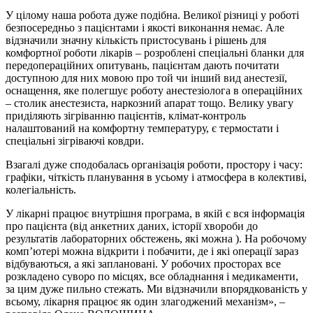
У цілому наша робота дуже подібна. Великої різниці у роботі
безпосередньо з пацієнтами і якості виконання немає. Але
відзначили значну кількість пристосувань і рішень для
комфортної роботи лікарів – розроблені спеціальні бланки для
передопераційних опитувань, пацієнтам дають почитати
доступною для них мовою про той чи інший вид анестезії,
оснащення, яке полегшує роботу анестезіолога в операційних
– столик анестезиста, наркозний апарат тощо. Велику увагу
приділяють зігріванню пацієнтів, клімат-контроль
налаштований на комфортну температуру, є термостати і
спеціальні зігріваючі ковдри.
Взагалі дуже сподобалась організація роботи, простору і часу:
графіки, чіткість планування в усьому і атмосфера в колективі,
колегіальність.
У лікарні працює внутрішня програма, в якій є вся інформація
про пацієнта (від анкетних даних, історії хвороби до
результатів лабораторних обстежень, які можна ). На робочому
комп’ютері можна відкрити і побачити, де і які операції зараз
відбуваються, а які заплановані. У робочих просторах все
розкладено суворо по місцях, все обладнання і медикаменти,
за цим дуже пильно стежать. Ми відзначили впорядкованість у
всьому, лікарня працює як один злагоджений механізм», –