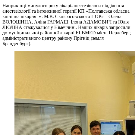
Наприкінці минулого року лікарі-анестезіологи відділення
анестезіології та інтенсивної терапії КП «Полтавська обласна
клінічна лікарня ім. М.В. Скліфосовського ПОР» – Олена
ВОЛОШИНА, Аліна ГАРМАШ, Ілона АДАМОВИЧ та Юлія
ЛЮЛІНА стажувалися у Німеччині. Наших лікарів запросили
до муніципальної районної лікарні ELBMED міста Перлеберг,
адміністративного центру району Прігніц (земля
Бранденбург).