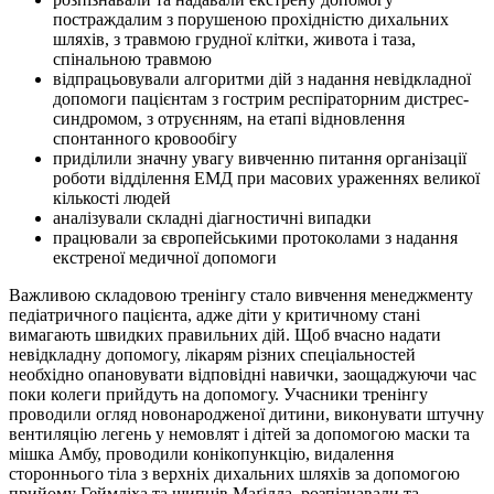
постраждалим з порушеною прохідністю дихальних
шляхів, з травмою грудної клітки, живота і таза,
спінальною травмою
відпрацьовували алгоритми дій з надання невідкладної
допомоги пацієнтам з гострим респіраторним дистрес-
синдромом, з отруєнням, на етапі відновлення
спонтанного кровообігу
приділили значну увагу вивченню питання організації
роботи відділення ЕМД при масових ураженнях великої
кількості людей
аналізували складні діагностичні випадки
працювали за європейськими протоколами з надання
екстреної медичної допомоги
Важливою складовою тренінгу стало вивчення менеджменту
педіатричного пацієнта, адже діти у критичному стані
вимагають швидких правильних дій. Щоб вчасно надати
невідкладну допомогу, лікарям різних спеціальностей
необхідно опановувати відповідні навички, заощаджуючи час
поки колеги прийдуть на допомогу. Учасники тренінгу
проводили огляд новонародженої дитини, виконувати штучну
вентиляцію легень у немовлят і дітей за допомогою маски та
мішка Амбу, проводили конікопункцію, видалення
стороннього тіла з верхніх дихальних шляхів за допомогою
прийому Геймліха та щипців Маґілла, розпізнавали та