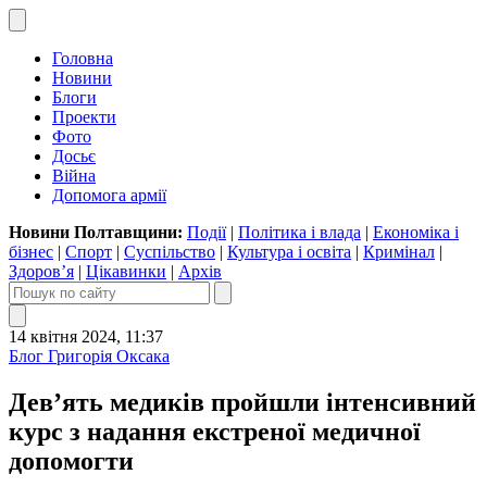
Головна
Новини
Блоги
Проекти
Фото
Досьє
Війна
Допомога армії
Новини Полтавщини:
Події
|
Політика і влада
|
Економіка і
бізнес
|
Спорт
|
Суспільство
|
Культура і освіта
|
Кримінал
|
Здоров’я
|
Цікавинки
|
Архів
14 квітня 2024, 11:37
Блог Григорія Оксака
Девʼять медиків пройшли інтенсивний
курс з надання екстреної медичної
допомогти