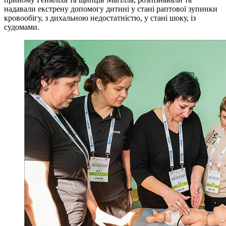
надавали екстрену допомогу дитині у стані раптової зупинки
кровообігу, з дихальною недостатністю, у стані шоку, із
судомами.