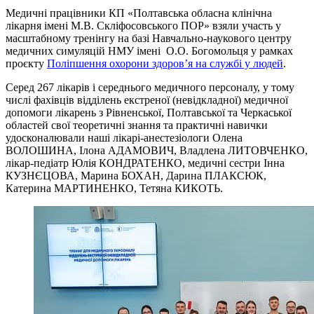
Медичні працівники КП «Полтавська обласна клінічна
лікарня імені М.В. Скліфосовського ПОР» взяли участь у
масштабному тренінгу на базі Навчально-наукового центру
медичних симуляцій НМУ імені О.О. Богомольця у рамках
проєкту
Поліпшення охорони здоров’я на службі у людей
.
Серед 267 лікарів і середнього медичного персоналу, у тому
числі фахівців відділень екстреної (невідкладної) медичної
допомоги лікарень з Рівненської, Полтавської та Черкаської
областей свої теоретичні знання та практичні навички
удосконалювали наші лікарі-анестезіологи Олена
ВОЛОШИНА, Ілона АДАМОВИЧ, Владлена ЛИТОВЧЕНКО,
лікар-педіатр Юлія КОНДРАТЕНКО, медичні сестри Інна
КУЗНЄЦОВА, Марина БОХАН, Дарина ПЛАКСЮК,
Катерина МАРТИНЕНКО, Тетяна КИКОТЬ.