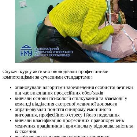
Слухачі курсу активно оволодівали професійними
компетенціями за сучасними стандартами:
опановували алгоритми забезпечення особистої безпеки
під час виконання професійних обов’язків
вивчали основи психології спілкування та взаємодії у
команді відділення екстреної медичної допомоги
опрацьовували поняття синдрому емоційного
вигорання, професійного стресу і його подолання
вивчали класифікацію професійних правопорушень
медичних працівників і кримінальну відповідальність за
їх скоєння
розпізнавали та надавали екстрену допомогу