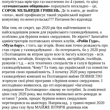
популістська мрія про газ населенню по 4 гривні, то ціну
«угочавеським обіцянкам»
порахувати нескладно – це,
СОРОК МІЛЬЯРДІВ ГРИВЕНЬ.
Де їх взяти, де знайти
«лоха», який профінансує такий український варіант
комунізму по-венесуельські??? Питання без відповіді.
Між тим, не секрет, що 2020 рік був найтемнішим та
найскладнішим роком для українського газовидобування, а
особливо для буріння нових свердловин. Не вірите? Запитайте
адміністраторів полтавських нічних клубів,
«Робін Гуда»,
«Муза-бару»
, і того, що згорів. Вони вам точно розкажуть про
стан справ у газовидобуванні – бо потерпають, бо у 2020 році
з Полтавщини як вітром здуло всю їх багату клієнтуру - всіх
хорватів, китайців, білорусів, поляків, австрійців, італійців,
румунів і т.д. – всіх технічних спеціалістів в галузі буріння та
газовидобування. Чому? Та тому, що український газ повністю
втратив свою привабливість. З початку 2020 року приватні
газовидобувні компанії на Полтавщині майже ПОВНІСТЮ
згорнули свої річні програми з буріння нових свердловин. І
несподівано виявилося, що оті нерозвідані «багатющі
свердловини Полтавщини» нікому не потрібні. За помісячної
ціни газу 2020 року, яка побила мінімальні анти-рекорди за
останні 7 років, процес буріння нових свердловин
перетворився на авантюру. Наприклад, у травні-червні 2020
року ціна газу була МАЙЖЕ ВТРИЧІ дешевша ніж