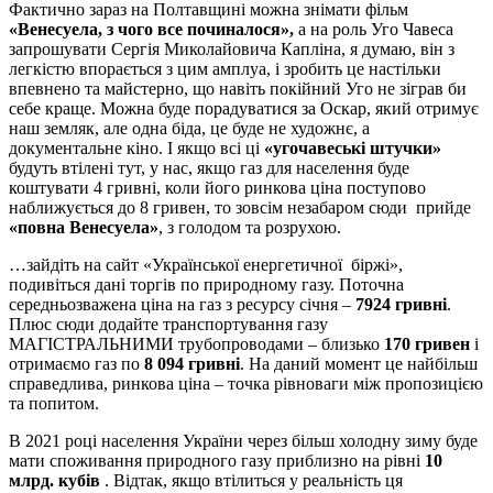
Фактично зараз на Полтавщині можна знімати фільм
«Венесуела, з чого все починалося»,
а на роль Уго Чавеса
запрошувати Сергія Миколайовича Капліна, я думаю, він з
легкістю впорається з цим амплуа, і зробить це настільки
впевнено та майстерно, що навіть покійний Уго не зіграв би
себе краще. Можна буде порадуватися за Оскар, який отримує
наш земляк, але одна біда, це буде не художнє, а
документальне кіно. І якщо всі ці
«угочавеські штучки»
будуть втілені тут, у нас, якщо газ для населення буде
коштувати 4 гривні, коли його ринкова ціна поступово
наближується до 8 гривен, то зовсім незабаром сюди прийде
«повна Венесуела»
, з голодом та розрухою.
…зайдіть на сайт «Української енергетичної біржі»,
подивіться дані торгів по природному газу. Поточна
середньозважена ціна на газ з ресурсу січня –
7924 гривні
.
Плюс сюди додайте транспортування газу
МАГІСТРАЛЬНИМИ трубопроводами – близько
170 гривен
і
отримаємо газ по
8 094 гривні
. На даний момент це найбільш
справедлива, ринкова ціна – точка рівноваги між пропозицією
та попитом.
В 2021 році населення України через більш холодну зиму буде
мати споживання природного газу приблизно на рівні
10
млрд. кубів
. Відтак, якщо втілиться у реальність ця