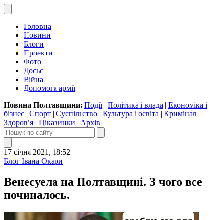
Головна
Новини
Блоги
Проекти
Фото
Досьє
Війна
Допомога армії
Новини Полтавщини:
Події
|
Політика і влада
|
Економіка і
бізнес
|
Спорт
|
Суспільство
|
Культура і освіта
|
Кримінал
|
Здоров’я
|
Цікавинки
|
Архів
17 січня 2021, 18:52
Блог Івана Окари
Венесуела на Полтавщині. З чого все
починалось.