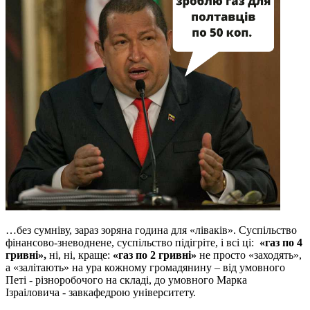
…без сумніву, зараз зоряна година для «ліваків». Суспільство
фінансово-зневоднене, суспільство підігріте, і всі ці:
«газ по 4
гривні»,
ні, ні, краще:
«газ по 2 гривні»
не просто «заходять»,
а «залітають» на ура кожному громадянину – від умовного
Петі - різноробочого на складі, до умовного Марка
Ізраіловича - завкафедрою університету.