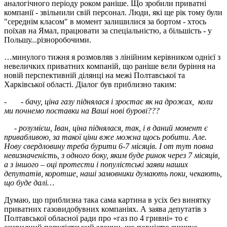
аналогічного періоду роком раніше. Що зробили приватні
компанії - звільнили свій персонал. Люди, які ще рік тому були
"середнім класом" в момент залишилися за бортом - хтось
поїхав на Ямал, працювати за спеціальністю, а більшість - у
Польшу...різноробочими.
…минулого тижня я розмовляв з лінійним керівником однієї з
невеличких приватних компаній, що раніше вели буріння на
новій перспективній ділянці на межі Полтавської та
Харківської області. Діалог був приблизно таким:
- -
бачу, ціна газу піднялася і зростає як на дрожах, коли
ми почнемо поставки на Ваші нові бурові???
-
розумієш, Іван, ціна піднялася, так, і в даний момент є
привабливою, за такої ціни вже можна щось робити. Але.
Нову свердловину треба бурити 6-7 місяців. І от тут повна
невизначеність, з одного боку, яким буде ринок через 7 місяців,
а з іншого – оці протести і популістські заяви наших
депутатів, коротше, наші замовники думають поки, чекають,
що буде далі…
Думаю, що приблизна така сама картина в усіх без винятку
приватних газовидобувних компаніях. А заява депутатів з
Полтавської обласної ради про «газ по 4 гривні» то є