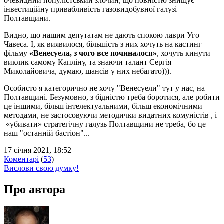
очевидний популістський злочин, що повністю знищує
інвестиційну привабливість газовидобувної галузі
Полтавщини.
Видно, що нашим депутатам не дають спокою лаври Уго
Чавеса. І, як виявилося, більшість з них хочуть на кастинг
фільму
«Венесуела, з чого все починалося»
, хочуть кинути
виклик самому Капліну, та знаючи талант Сергія
Миколайовича, думаю, шансів у них небагато))).
Особисто я категорично не хочу "Венесуели" тут у нас, на
Полтавщині. Безумовно, з бідністю треба боротися, але робити
це іншими, більш інтелектуальними, більш економічними
методами, не застосовуючи методички видатних комуністів , і
«убивати» стратегічну галузь Полтавщини не треба, бо це
наш "останній бастіон"...
17 січня 2021, 18:52
Коментарі
(
53
)
Вислови свою думку!
Про автора