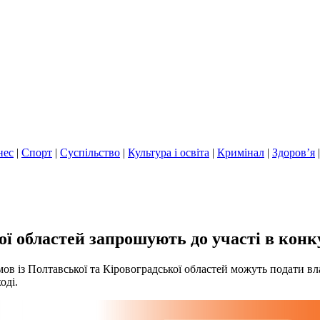
нес
|
Спорт
|
Суспільство
|
Культура і освіта
|
Кримінал
|
Здоров’я
ї областей запрошують до участі в конк
ї мов із Полтавської та Кіровоградської областей можуть подати 
оді.