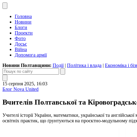
Головна
Новини
Блоги
Проекти
Фото
Досьє
Війна
Допомога армії
Новини Полтавщини:
Події
|
Політика і влада
|
Економіка і біз
15 серпня 2025, 16:03
Блог Nova United
Вчителів Полтавської та Кіровоградсько
Учителі історії України, математики, української та англійсько
освітніх практик, що ґрунтуються на проєктно-модульному підх