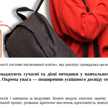
ності системи інклюзивної освіти», яку реалізує громадська о
оваджують сучасні та дієві методики у навчально
. Окрема увага — поширенню успішного досвіду сер
ктів і навчання за модулями. Кожен модуль охоплює окрему те
альний процес, розвиває критичне мислення, креативність, комун