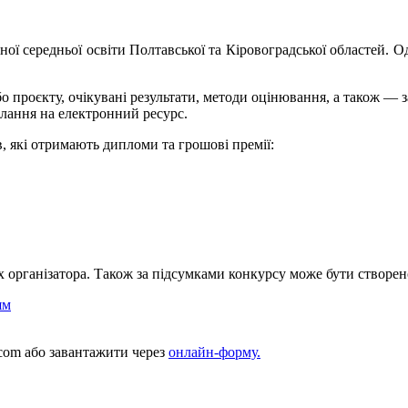
ьної середньої освіти Полтавської та Кіровоградської областей. 
о проєкту, очікувані результати, методи оцінювання, а також — з
илання на електронний ресурс.
, які отримають дипломи та грошові премії:
організатора. Також за підсумками конкурсу може бути створено
ям
.com
або завантажити через
онлайн-форму.