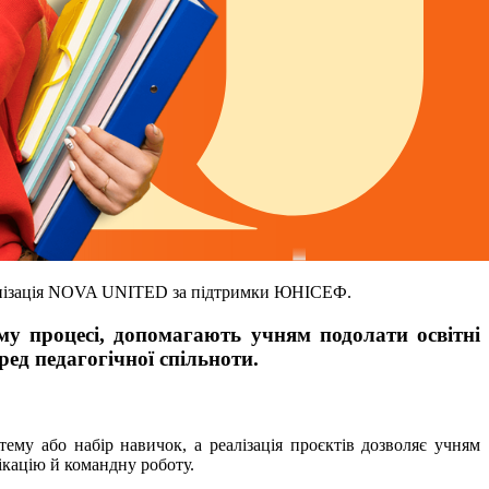
рганізація NOVA UNITED за підтримки ЮНІСЕФ.
му процесі, допомагають учням подолати освітні
ед педагогічної спільноти.
му або набір навичок, а реалізація проєктів дозволяє учням
ікацію й командну роботу.