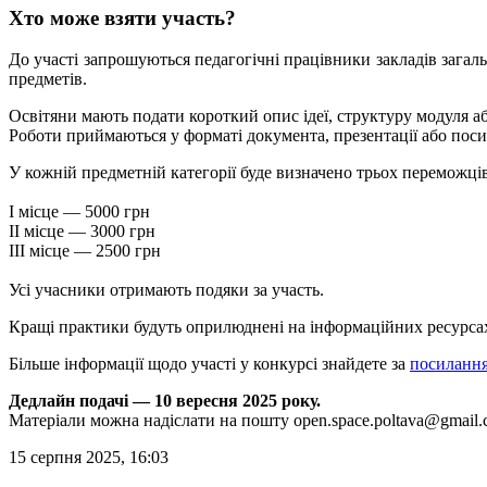
Хто може взяти участь?
До участі запрошуються педагогічні працівники закладів загал
предметів.
Освітяни мають подати короткий опис ідеї, структуру модуля аб
Роботи приймаються у форматі документа, презентації або пос
У кожній предметній категорії буде визначено трьох переможців
І місце — 5000 грн
ІІ місце — 3000 грн
ІІІ місце — 2500 грн
Усі учасники отримають подяки за участь.
Кращі практики будуть оприлюднені на інформаційних ресурсах 
Більше інформації щодо участі у конкурсі знайдете за
посиланн
Дедлайн подачі — 10 вересня 2025 року.
Матеріали можна надіслати на пошту
open.space.poltava@gmail
15 серпня 2025, 16:03