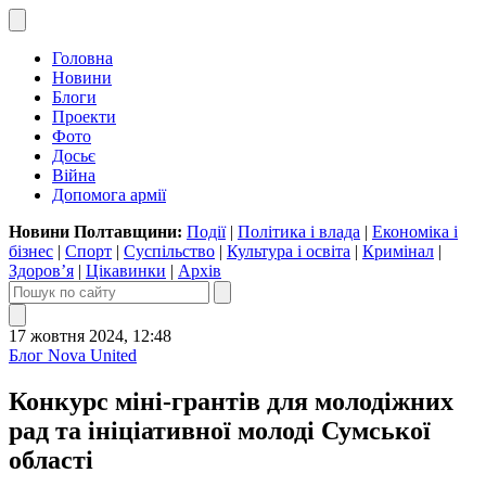
Головна
Новини
Блоги
Проекти
Фото
Досьє
Війна
Допомога армії
Новини Полтавщини:
Події
|
Політика і влада
|
Економіка і
бізнес
|
Спорт
|
Суспільство
|
Культура і освіта
|
Кримінал
|
Здоров’я
|
Цікавинки
|
Архів
17 жовтня 2024, 12:48
Блог Nova United
Конкурс міні-грантів для молодіжних
рад та ініціативної молоді Сумської
області