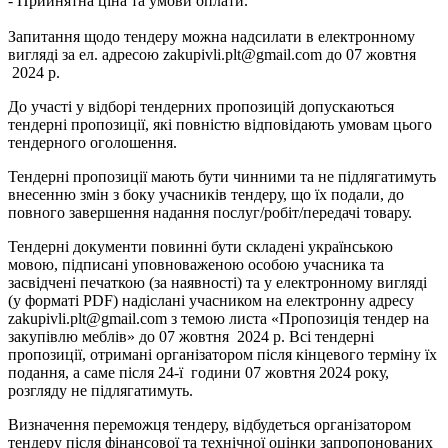
- Прийнятна ціна та умови оплати.
Запитання щодо тендеру можна надсилати в електронному
вигляді за ел. адресою
zakupivli.plt@gmail.com
до 07 жовтня
2024 р.
До участі у відборі тендерних пропозицій допускаються
тендерні пропозиції, які повністю відповідають умовам цього
тендерного оголошення.
Тендерні пропозиції мають бути чинними та не підлягатимуть
внесенню змін з боку учасників тендеру, що їх подали, до
повного завершення надання послуг/робіт/передачі товару.
Тендерні документи повинні бути складені українською
мовою, підписані уповноваженою особою учасника та
засвідчені печаткою (за наявності) та у електронному вигляді
(у форматі PDF) надіслані учасником на електронну адресу
zakupivli.plt@gmail.com
з темою листа «Пропозиція тендер на
закупівлю меблів» до 07 жовтня 2024 р. Всі тендерні
пропозиції, отримані організатором після кінцевого терміну їх
подання, а саме після 24-ї години 07 жовтня 2024 року,
розгляду не підлягатимуть.
Визначення переможця тендеру, відбудеться організатором
тендеру після фінансової та технічної оцінки запропонованих