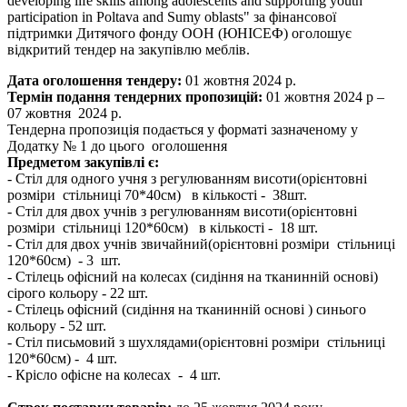
developing life skills among adolescents and supporting youth
participation in Poltava and Sumy oblasts" за фінансової
підтримки Дитячого фонду ООН (ЮНІСЕФ) оголошує
відкритий тендер на закупівлю меблів.
Дата оголошення тендеру:
01 жовтня 2024 р.
Термін подання тендерних пропозицій:
01 жовтня 2024 р –
07 жовтня 2024 р.
Тендерна пропозиція подається у форматі зазначеному у
Додатку № 1 до цього оголошення
Предметом закупівлі є:
- Стіл для одного учня з регулюванням висоти(орієнтовні
розміри стільниці 70*40см) в кількості - 38шт.
- Стіл для двох учнів з регулюванням висоти(орієнтовні
розміри стільниці 120*60см) в кількості - 18 шт.
- Стіл для двох учнів звичайний(орієнтовні розміри стільниці
120*60см) - 3 шт.
- Стілець офісний на колесах (сидіння на тканинній основі)
сірого кольору - 22 шт.
- Стілець офісний (сидіння на тканинній основі ) синього
кольору - 52 шт.
- Стіл письмовий з шухлядами(орієнтовні розміри стільниці
120*60см) - 4 шт.
- Крісло офісне на колесах - 4 шт.