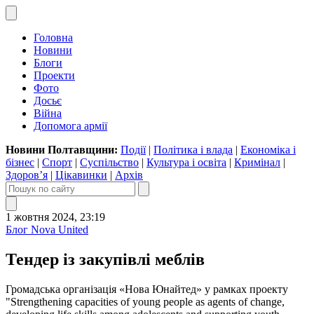
Головна
Новини
Блоги
Проекти
Фото
Досьє
Війна
Допомога армії
Новини Полтавщини:
Події
|
Політика і влада
|
Економіка і
бізнес
|
Спорт
|
Суспільство
|
Культура і освіта
|
Кримінал
|
Здоров’я
|
Цікавинки
|
Архів
1 жовтня 2024, 23:19
Блог Nova United
Тендер із закупівлі меблів
Громадська організація «Нова Юнайтед» у рамках проекту
"Strengthening capacities of young people as agents of change,