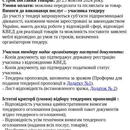
Строк поставки товарів:
до 25 жовтня 2024 року.
Умови оплати:
можлива передплата та післяплата за товар.
Вимоги до виконавця послуг – учасника тендеру
До участі у тендері запрошуються суб‘єкти підприємницької
діяльності, належним чином зареєстровані за законодавством
України, мають досвід роботи у відповідній сфері, відповідні
КВЕД для реалізації товарів та можливість поставити заявлені
меблі відповідно до умов та строків, визначених
організатором тендеру.
Учасник тендеру надає організатору наступні документи:
- Копія документу, що підтверджує державну реєстрацію
учасника з відповідними КВЕД.
- Копія документу, що підтверджує податковий статус
учасника.
- Тендерна пропозиція, заповнена за зразком (Проформа для
подання тендерної пропозиції в
Додатку №1
).
- Лист-відповідність (встановленого зразка,
Додаток № 2
)
Істотні критерії (умови) відбору тендерних пропозицій :
- Відповідність учасника адміністративним вимогам
тендерного оголошення (надано повний пакет документів
згідно тендерного оголошення);
- Відповідність усім технічним вимогам тендерного
оголошення (надання всіх послуг, товарів);