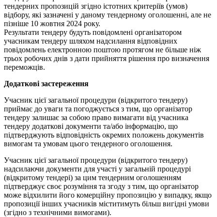
тендерних пропозицій згідно істотних критеріїв (умов)
відбору, які зазначені у даному тендерному оголошенні, але не
пізніше 10 жовтня 2024 року.
Результати тендеру будуть повідомлені організатором
учасникам тендеру шляхом надсилання відповідних
повідомлень електронною поштою протягом не більше ніж
трьох робочих днів з дати прийняття рішення про визначення
переможців.
Додаткові застереження
Учасник цієї загальної процедури (відкритого тендеру)
приймає до уваги та погоджується з тим, що організатор
тендеру залишає за собою право вимагати від учасника
тендеру додаткові документи та/або інформацію, що
підтверджують відповідність окремих положень документів
вимогам та умовам цього тендерного оголошення.
Учасник цієї загальної процедури (відкритого тендеру)
надсилаючи документи для участі у загальній процедурі
(відкритому тендері) за цим тендерним оголошенням
підтверджує своє розуміння та згоду з тим, що організатор
може відхилити його комерційну пропозицію у випадку, якщо
пропозиції інших учасників міститимуть більш вигідні умови
(згідно з технічними вимогами).