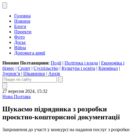
Головна
Новини
Блоги
Проекти
Фото
Досьє
Війна
Допомога армії
Новини Полтавщини:
Події
|
Політика і влада
|
Економіка і
бізнес
|
Спорт
|
Суспільство
|
Культура і освіта
|
Кримінал
|
Здоров’я
|
Цікавинки
|
Архів
27 вересня 2024, 15:32
Нова Полтава
Шукаємо підрядника з розробки
проєктно-кошторисної документації
Запрошення до участі у конкурсі на надання послуг з розробки