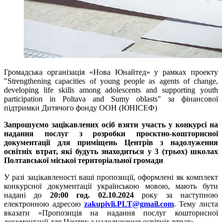
Громадська організація «Нова Юнайтед» у рамках проекту
"Strengthening capacities of young people as agents of change,
developing life skills among adolescents and supporting youth
participation in Poltava and Sumy oblasts" за фінансової
підтримки Дитячого фонду ООН (ЮНІСЕФ)
Запрошуємо зацікавлених осіб взяти участь у конкурсі на
надання послуг з розробки проєктно-кошторисної
документації для приміщень Центрів з надолуження
освітніх втрат, які будуть знаходиться у 3 (трьох) школах
Полтавської міської територіальної громади
У разі зацікавленості ваші пропозиції, оформлені як комплект
конкурсної документації українською мовою, мають бути
надані до
20:00 год. 02.10.2024
року за наступною
електронною адресою
zakupivli.PLT@gmail.com
. Тему листа
вказати «Пропозиція на надання послуг кошторисної
документації для Центру з надолуження освітніх втрат».