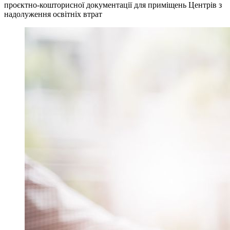
проєктно-кошторисної документації для приміщень Центрів з
надолуження освітніх втрат