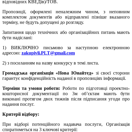
відповідних КВЕДів)/ТОВ.
Пропозиції, оформлені неналежним чином, з неповним
комплектом документів або відправлені пізніше вказаного
терміну, не будуть допущені до розгляду.
Запитання щодо технічних або організаційних питань мають
бути надіслані:
1) ВИКЛЮЧНО письмово за наступною електронною
адресою:
zakupivli.PLT@gmail.com
2) з посиланням на назву конкурсу в темі листа.
Громадська організація «Нова Юнайтед»
зі своєї сторони
гарантує конфіденційність наданої в пропозиціях інформації.
Терміни та умови роботи:
Роботи по підготовці проектно-
кошторисної документації по 3м об’єктам мають бути
виконані протягом двох тижнів після підписання угоди про
надання послуг.
Критерії відбору:
При відборі потенційного надавача послуги, Організація
спиратиметься на 3 ключові критерії: