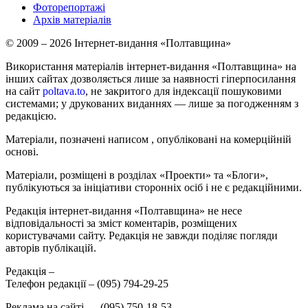
Фоторепортажі
Архів матеріалів
© 2009 – 2026 Інтернет-видання «Полтавщина»
Використання матеріалів інтернет-видання «Полтавщина» на
інших сайтах дозволяється лише за наявності гіперпосилання
на сайт
poltava.to
, не закритого для індексації пошуковими
системами; у друкованих виданнях — лише за погодженням з
редакцією.
Матеріали, позначені написом
, опубліковані на комерційній
основі.
Матеріали, розміщені в розділах «Проекти» та «Блоги»,
публікуються за ініціативи сторонніх осіб і не є редакційними.
Редакція інтернет-видання «Полтавщина» не несе
відповідальності за зміст коментарів, розміщених
користувачами сайту. Редакція не завжди поділяє погляди
авторів публікацій.
Редакція –
Телефон редакції –
(095) 794-29-25
Реклама на сайті –
,
(095) 750-18-53