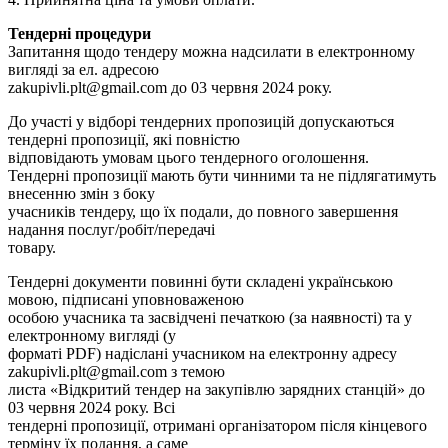
Тендерні процедури
Запитання щодо тендеру можна надсилати в електронному
вигляді за ел. адресою
zakupivli.plt@gmail.com
до 03 червня 2024 року.
До участі у відборі тендерних пропозицій допускаються
тендерні пропозиції, які повністю
відповідають умовам цього тендерного оголошення.
Тендерні пропозиції мають бути чинними та не підлягатимуть
внесенню змін з боку
учасників тендеру, що їх подали, до повного завершення
надання послуг/робіт/передачі
товару.
Тендерні документи повинні бути складені українською
мовою, підписані уповноваженою
особою учасника та засвідчені печаткою (за наявності) та у
електронному вигляді (у
форматі PDF) надіслані учасником на електронну адресу
zakupivli.plt@gmail.com
з темою
листа «Відкритий тендер на закупівлю зарядних станцій» до
03 червня 2024 року. Всі
тендерні пропозиції, отримані організатором після кінцевого
терміну їх подання, а саме