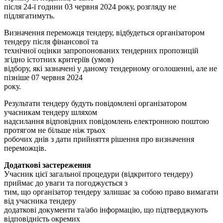
після 24-ї години 03 червня 2024 року, розгляду не
підлягатимуть.
Визначення переможця тендеру, відбудеться організатором
тендеру після фінансової та
технічної оцінки запропонованих тендерних пропозицій
згідно істотних критеріїв (умов)
відбору, які зазначені у даному тендерному оголошенні, але не
пізніше 07 червня 2024
року.
Результати тендеру будуть повідомлені організатором
учасникам тендеру шляхом
надсилання відповідних повідомлень електронною поштою
протягом не більше ніж трьох
робочих днів з дати прийняття рішення про визначення
переможців.
Додаткові застереження
Учасник цієї загальної процедури (відкритого тендеру)
приймає до уваги та погоджується з
тим, що організатор тендеру залишає за собою право вимагати
від учасника тендеру
додаткові документи та/або інформацію, що підтверджують
відповідність окремих