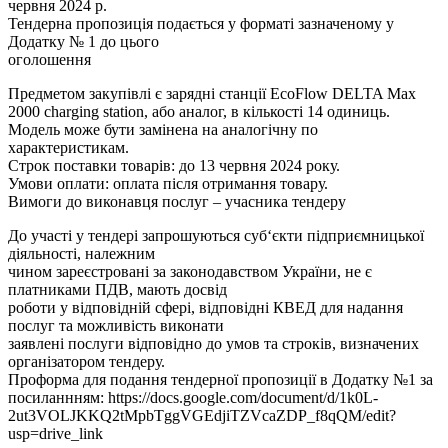
червня 2024 р.
Тендерна пропозиція подається у форматі зазначеному у
Додатку № 1 до цього
оголошення
Предметом закупівлі є зарядні станції EcoFlow DELTA Max
2000 charging station, або аналог, в кількості 14 одиниць.
Модель може бути замінена на аналогічну по
характеристикам.
Строк поставки товарів: до 13 червня 2024 року.
Умови оплати: оплата після отримання товару.
Вимоги до виконавця послуг – учасника тендеру
До участі у тендері запрошуються суб‘єкти підприємницької
діяльності, належним
чином зареєстровані за законодавством України, не є
платниками ПДВ, мають досвід
роботи у відповідній сфері, відповідні КВЕД для надання
послуг та можливість виконати
заявлені послуги відповідно до умов та строків, визначених
організатором тендеру.
Проформа для подання тендерної пропозиції в Додатку №1 за
посиланнням: https://docs.google.com/document/d/1k0L-
2ut3VOLJKKQ2tMpbTggVGEdjiTZVcaZDP_f8qQM/edit?
usp=drive_link