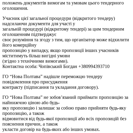
положень документів вимогам та умовам цього тендерного
оголошення.
Учасник цієї загальної процедури (відкритого тендеру)
надсилаючи документи для участі у
загальній процедурі (відкритому тендері) за цим тендерним
оголошенням підтверджує
своє розуміння та згоду з тим, що організатор може відхилити
його комерційну
пропозицію у випадку, якщо пропозиції інших учасників
міститимуть більш вигідні умови
(згідно з технічними вимогами).
Контактна особа: Чопівський Богдан +380994393710
ГО “Нова Полтава” надішле переможцю тендеру
повідомлення про присудження
контракту (підписання та укладання договору).
ГО “Нова Полтава” не зобов’язаний приймати пропозицію за
найнижчою ціною або будь-
яку пропозицію і залишає за собою право прийняти будь-яку
пропозицію, а також
відмовитися від будь-якої пропозиції або всіх пропозицій без
пояснення причин, а також
укласти договір на будь-яких або інших умовах.