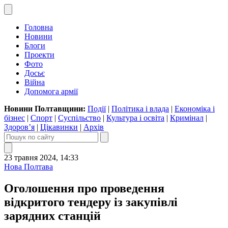
Головна
Новини
Блоги
Проекти
Фото
Досьє
Війна
Допомога армії
Новини Полтавщини:
Події
|
Політика і влада
|
Економіка і
бізнес
|
Спорт
|
Суспільство
|
Культура і освіта
|
Кримінал
|
Здоров’я
|
Цікавинки
|
Архів
23 травня 2024, 14:33
Нова Полтава
Оголошення про проведення
відкритого тендеру із закупівлі
зарядних станцій