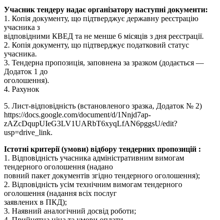
Учасник тендеру надає організатору наступні документи:
1. Копія документу, що підтверджує державну реєстрацію
учасника з
відповідними КВЕД та не менше 6 місяців з дня реєстрації.
2. Копія документу, що підтверджує податковий статус
учасника.
3. Тендерна пропозиція, заповнена за зразком (додається —
Додаток 1 до
оголошення).
4. Рахунок
5. Лист-відповідність (встановленого зразка, Додаток № 2)
https://docs.google.com/document/d/1Nnjd7ap-
zAZcDqupUIeG3LV1UARbT6xyqLfAN6pggsU/edit?
usp=drive_link.
Істотні критерії (умови) відбору тендерних пропозицій :
1. Відповідність учасника адміністративним вимогам
тендерного оголошення (надано
повний пакет документів згідно тендерного оголошення);
2. Відповідність усім технічним вимогам тендерного
оголошення (надання всіх послуг
заявлених в ПКД);
3. Наявний аналогічний досвід роботи;
4. Прийнятна ціна та умови оплати.