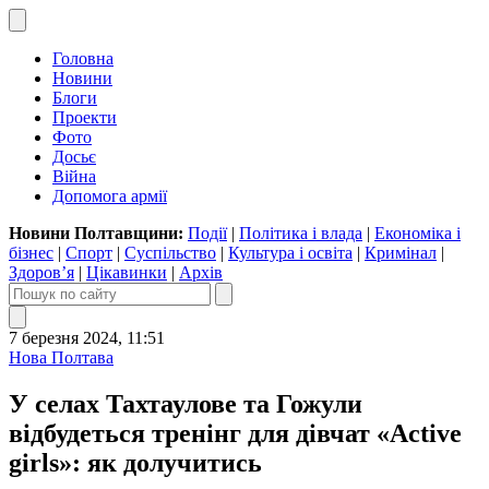
Головна
Новини
Блоги
Проекти
Фото
Досьє
Війна
Допомога армії
Новини Полтавщини:
Події
|
Політика і влада
|
Економіка і
бізнес
|
Спорт
|
Суспільство
|
Культура і освіта
|
Кримінал
|
Здоров’я
|
Цікавинки
|
Архів
7 березня 2024, 11:51
Нова Полтава
У селах Тахтаулове та Гожули
відбудеться тренінг для дівчат «Active
girls»: як долучитись