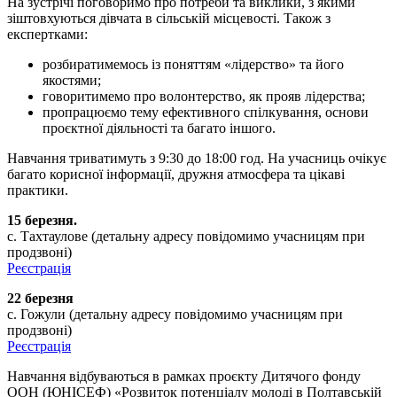
На зустрічі поговоримо про потреби та виклики, з якими
зіштовхуються дівчата в сільській місцевості. Також з
експертками:
розбиратимемось із поняттям «лідерство» та його
якостями;
говоритимемо про волонтерство, як прояв лідерства;
пропрацюємо тему ефективного спілкування, основи
проєктної діяльності та багато іншого.
Навчання триватимуть з 9:30 до 18:00 год. На учасниць очікує
багато корисної інформації, дружня атмосфера та цікаві
практики.
15 березня.
с. Тахтаулове (детальну адресу повідомимо учасницям при
продзвоні)
Реєстрація
22 березня
с. Гожули (детальну адресу повідомимо учасницям при
продзвоні)
Реєстрація
Навчання відбуваються в рамках проєкту Дитячого фонду
ООН (ЮНІСЕФ) «Розвиток потенціалу молоді в Полтавській