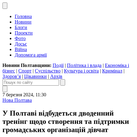
Головна
Новини
Блоги
Проекти
Фото
Досьє
Війна
Допомога армії
Новини Полтавщини:
Події
|
Політика і влада
|
Економіка і
бізнес
|
Спорт
|
Суспільство
|
Культура і освіта
|
Кримінал
|
Здоров’я
|
Цікавинки
|
Архів
7 березня 2024, 11:30
Нова Полтава
У Полтаві відбудеться дводенний
тренінг щодо створення та підтримки
громадських організацій дівчат