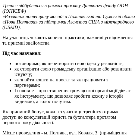
Тренінг відбудеться в рамках проєкту Дитячого фонду ООН
(ЮНІСЕФ)
«Розвиток потенціалу молоді в Полтавській та Сумській облас
«Нова Полтава» за підтримки Агенства США з міжнародного
(USAID).
На учасниць чекають корисні практики, важливі усвідомлення
та приємні знайомства.
Під час навчання:
поговоримо, як перетворити свою ідею у реальність;
як створити свою громадську організацію або розвивати
існуючу;
як знайти кошти на проєкт та як працювати з
партнерами;
І головне – про створення громадської організації дівчат
як інструменту, що дозволяє зробити кожну з історій
видимою, а голос почутим.
Як приємний бонус, кожна з учасниць тренінгу отримає
доступ до консультацій юриста та бухгалтера протягом
першого року діяльності.
Місце проведення - м. Полтава, вул. Коваля, 3. (приміщення