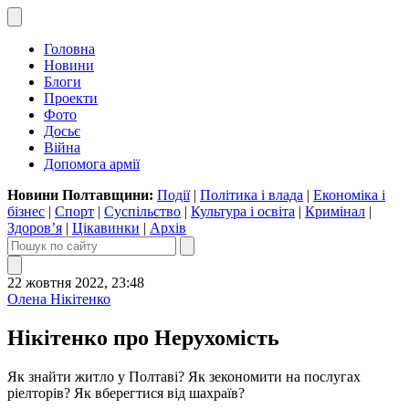
Головна
Новини
Блоги
Проекти
Фото
Досьє
Війна
Допомога армії
Новини Полтавщини:
Події
|
Політика і влада
|
Економіка і
бізнес
|
Спорт
|
Суспільство
|
Культура і освіта
|
Кримінал
|
Здоров’я
|
Цікавинки
|
Архів
22 жовтня 2022, 23:48
Олена Нікітенко
Нікітенко про Нерухомість
Як знайти житло у Полтаві? Як зекономити на послугах
ріелторів? Як вберегтися від шахраїв?