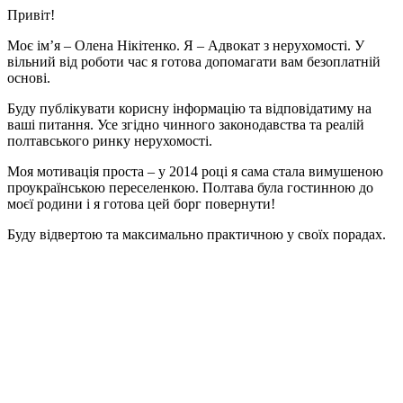
Привіт!
Моє ім’я – Олена Нікітенко. Я – Адвокат з нерухомості. У
вільний від роботи час я готова допомагати вам безоплатній
основі.
Буду публікувати корисну інформацію та відповідатиму на
ваші питання. Усе згідно чинного законодавства та реалій
полтавського ринку нерухомості.
Моя мотивація проста – у 2014 році я сама стала вимушеною
проукраїнською переселенкою. Полтава була гостинною до
моєї родини і я готова цей борг повернути!
Буду відвертою та максимально практичною у своїх порадах.