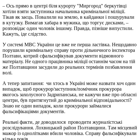
– Ось прямо в центрі біля курорту "Миргород" беркутівці
хотіли взяти заступника начальника кримінальної міліції.
Тікав як заєць. Повалили на землю, в кайданки і пошурували
в кутузку. Вимагав хабара в мужика, що торгує дисками, –
розповідає один чоловік іншому. Правда, пізніше випустили.
Кажуть, іде слідство.
У системі МВС України це вже не перша ластівка. Нещодавно
порушили кримінальну справу проти дільничного інспектора
Полтави, котрий сфальсифікував документи відмовного
матеріалу. Не одного працівника міліції останнім часом на тій
же Полтавщини засудили до реальних термінів позбавлення
волі.
А тепер запитання: чи хтось в Україні може назвати хоч один
випадок, щоб прокурор/заступник/помічник прокурора
якогось захолусного Задрипанська, не кажучи вже про обласні
центри, був притягнутий до кримінальної відповідальності?
Знаю не один випадок, коли прокурори займалися
фальсифікаціями документів.
Реальні факти, де доводилося проводити журналістські
розслідування. Лохвицький район Полтавщини. Там місцевий
мажор із однолітками вбили чоловіка. Справу фальсифікували
кілька років.