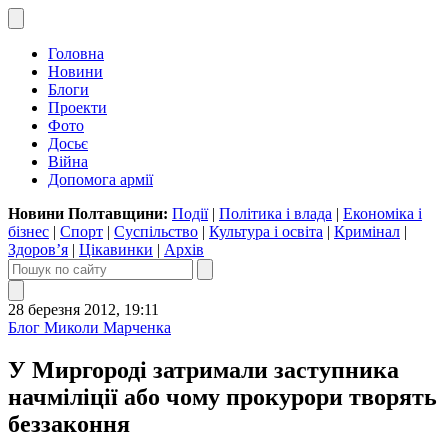
Головна
Новини
Блоги
Проекти
Фото
Досьє
Війна
Допомога армії
Новини Полтавщини:
Події
|
Політика і влада
|
Економіка і
бізнес
|
Спорт
|
Суспільство
|
Культура і освіта
|
Кримінал
|
Здоров’я
|
Цікавинки
|
Архів
28 березня 2012, 19:11
Блог Миколи Марченка
У Миргороді затримали заступника
начміліції або чому прокурори творять
беззаконня