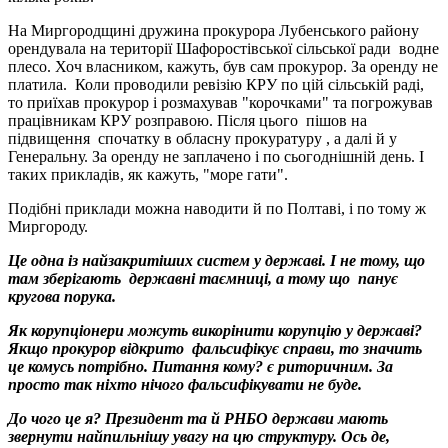
На Миргородщині дружина прокурора Лубенського району
орендувала на території Шафоростівської сільської ради водне
плесо. Хоч власником, кажуть, був сам прокурор. За оренду не
платила. Коли проводили ревізію КРУ по цій сільській раді,
то приїхав прокурор і розмахував "корочками" та погрожував
працівникам КРУ розправою. Після цього пішов на
підвищення спочатку в обласну прокуратуру , а далі й у
Генеральну.
За оренду не заплачено і по сьогоднішній день.
І
таких прикладів, як кажуть, "море гати".
Подібні приклади можна наводити й по Полтаві, і по тому ж
Миргороду.
Це одна із найзакритіших систем у державі. І не тому, що
там зберігають державні таємниці, а тому що панує
кругова порука.
Як корупціонери можуть викорінити корупцію у державі?
Якщо прокурор відкрито фальсифікує справи, то значить
це комусь потрібно. Питання кому? є риторичним. За
просто так ніхто нічого фальсифікувати не буде.
До чого це я? Президент та й РНБО
держави мають
звернути найпильнішу увагу на цю структуру. Ось де,