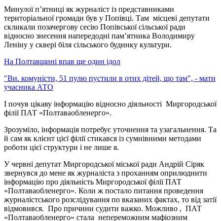
Минулої п’ятниці як журналіст із представниками
територіальної громади був у Попівці. Там місцеві депутати
скликали позачергову сесію Попівської сільської ради
відносно знесення напередодні пам’ятника Володимиру
Леніну у сквері біля сільського будинку культури.
На Полтавщині впав ще один ідол
"Ви. комуністи, 51 пулю пустили в отих дітей, що там", - мати
учасника АТО
І почув цікаву інформацію відносно діяльності Миргородської
філії ПАТ «Полтаваобленерго».
Зрозуміло, інформація потребує уточнення та узагальнення. Та
й сам як клієнт цієї філії стикався із сумнівними методами
роботи цієї структури і не лише я.
У червні депутат Миргородської міської ради Андрій Сіряк
звернувся до мене як журналіста з проханням оприлюднити
інформацію про діяльність Миргородської філії ПАТ
«Полтаваобленерго». Коли ж постало питання проведення
журналістського розслідування по вказаних фактах, то від затії
відмовився. Про причини судити важко. Можливо , ПАТ
«Полтаваобленерго» стала непереможним мафіозним