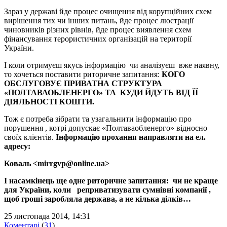
Зараз у державі йде процес очищення від корупційних схем
вирішення тих чи інших питань, йде процес люстрації
чиновників різних рівнів, йде процес виявлення схем
фінансування терористичних організацій на території
України.
І коли отримуєш якусь інформацію чи аналізуєш вже наявну,
то хочеться поставити риторичне запитання:
КОГО
ОБСЛУГОВУЄ ПРИВАТНА СТРУКТУРА
«ПОЛТАВАОБЛЕНЕРГО» ТА КУДИ ЙДУТЬ ВІД ЇЇ
ДІЯЛЬНОСТІ КОШТИ.
Тож є потреба зібрати та узагальнити інформацію про
порушення , котрі допускає «Полтаваобленерго» відносно
своїх клієнтів.
Інформацію прохання направляти на ел.
адресу:
Коваль <
mirrgvp@online.ua
>
І насамкінець ще одне риторичне запитання: чи не краще
для України, коли реприватизувати сумнівні компанії ,
щоб гроші заробляла держава, а не кілька ділків…
25 листопада 2014, 14:31
Коментарі
(
31
)