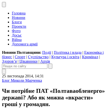
Головна
Новини
Блоги
Проекти
Фото
Досьє
Війна
Допомога армії
Новини Полтавщини:
Події
|
Політика і влада
|
Економіка і
бізнес
|
Спорт
|
Суспільство
|
Культура і освіта
|
Кримінал
|
Здоров’я
|
Цікавинки
|
Архів
25 листопада 2014, 14:31
Блог Миколи Марченка
Чи потрібне ПАТ «Полтаваобленерго»
державі? Або як можна «вкрасти»
гроші у громадян.