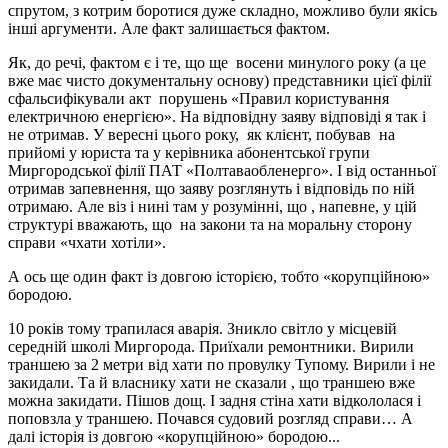
спрутом, з котрим боротися дуже складно, можливо були якісь
інші аргументи. Але факт залишається фактом.
Як, до речі, фактом є і те, що ще восени минулого року (а це
вже має чисто документальну основу) представники цієї філії
сфальсифікували акт порушень «Правил користування
електричною енергією». На відповідну заяву відповіді я так і
не отримав. У вересні цього року, як клієнт, побував на
прийомі у юриста та у керівника абонентської групи
Миргородської філії ПАТ «Полтаваобленерго». І від останньої
отримав запевнення, що заяву розглянуть і відповідь по ній
отримаю. Але віз і нині там у розумінні, що , напевне, у цій
структурі вважають, що на закони та на моральну сторону
справи «чхати хотіли».
А ось ще один факт із довгою історією, тобто «корупційною»
бородою.
10 років тому трапилася аварія. Зникло світло у місцевій
середній школі Миргорода. Приїхали ремонтники. Вирили
траншею за 2 метри від хати по провулку Тупому. Вирили і не
закидали. Та й власнику хати не сказали , що траншею вже
можна закидати. Пішов дощ. І задня стіна хати відкололася і
поповзла у траншею. Почався судовий розгляд справи… А
далі історія із довгою «корупційною» бородою...