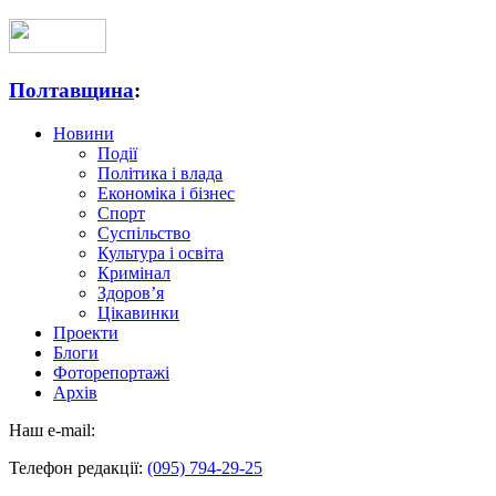
Полтавщина
:
Новини
Події
Політика і влада
Економіка і бізнес
Спорт
Суспільство
Культура і освіта
Кримінал
Здоров’я
Цікавинки
Проекти
Блоги
Фоторепортажі
Архів
Наш e-mail:
Телефон редакції:
(095) 794-29-25