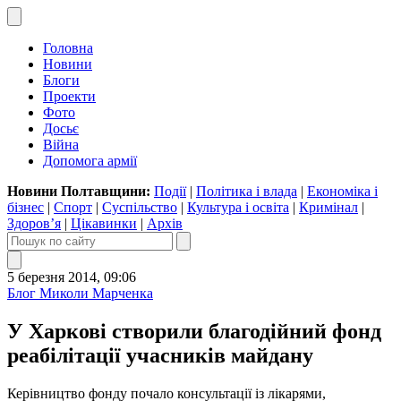
Головна
Новини
Блоги
Проекти
Фото
Досьє
Війна
Допомога армії
Новини Полтавщини:
Події
|
Політика і влада
|
Економіка і
бізнес
|
Спорт
|
Суспільство
|
Культура і освіта
|
Кримінал
|
Здоров’я
|
Цікавинки
|
Архів
5 березня 2014, 09:06
Блог Миколи Марченка
У Харкові створили благодійний фонд
реабілітації учасників майдану
Керівництво фонду почало консультації із лікарями,