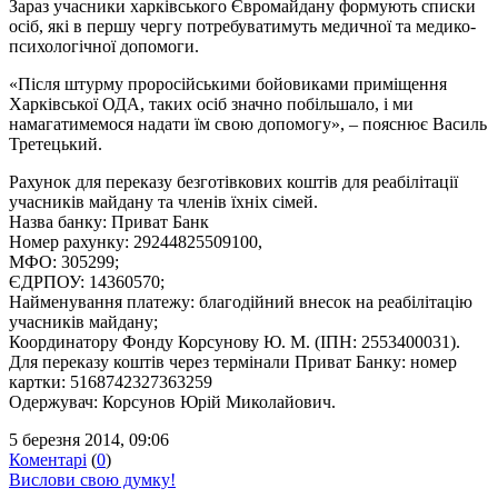
Зараз учасники харківського Євромайдану формують списки
осіб, які в першу чергу потребуватимуть медичної та медико-
психологічної допомоги.
«Після штурму проросійськими бойовиками приміщення
Харківської ОДА, таких осіб значно побільшало, і ми
намагатимемося надати їм свою допомогу», – пояснює Василь
Третецький.
Рахунок для переказу безготівкових коштів для реабілітації
учасників майдану та членів їхніх сімей.
Назва банку: Приват Банк
Номер рахунку: 29244825509100,
МФО: 305299;
ЄДРПОУ: 14360570;
Найменування платежу: благодійний внесок на реабілітацію
учасників майдану;
Координатору Фонду Корсунову Ю. М. (ІПН: 2553400031).
Для переказу коштів через термінали Приват Банку: номер
картки: 5168742327363259
Одержувач: Корсунов Юрій Миколайович.
5 березня 2014, 09:06
Коментарі
(
0
)
Вислови свою думку!