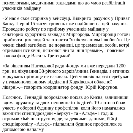
психологами, медичними закладами що до умов реабілітації
учасників майдану.
«У нас є своє сторінка у вейсбуці. Відкрито рахунок у Приват
Банку. Перші 15 тисяч гривень вже надійшли на цей рахунок.
Проведено роботу по прийому учасників майдану у
санаторно-курортних закладах Миргорода. Миргородці готові
прийняти цих людей та оточити їх піклуванням і любов’ю. Це
члени сімей загиблих, це поранені, це травмовані особи, котрі
отримали психічні, психологічні та інші травми»,– пояснює
голова фонду Василь Третецький
«За рішенням Наглядової ради Фонду ми вже передали 1200
грн. на лікування 38-річного харків’янина Геннадія, з етичних
міркувань прізвище не називаю. Цей чоловік наразі перебуває
у пульмонологічному відділенні Харківської обласної
лікарні»,– говорить координатор фонду Юрій Корсунов.
Пояснює, Геннадій добровільно поїхав до Києва, залишивши
вдома дружину та двох неповнолітніх дітей. 19 лютого брав
участь у обороні будинку профспілок, коли його намагалися
захопити спецпідрозділи «Беркут» та «Альфа» і тоді ж
отримав хімічне отруєння, де, за деякими даними, бійці
спецпідрозділу «Альфа» підпалили будинок профспілок за
допомогою напалму.