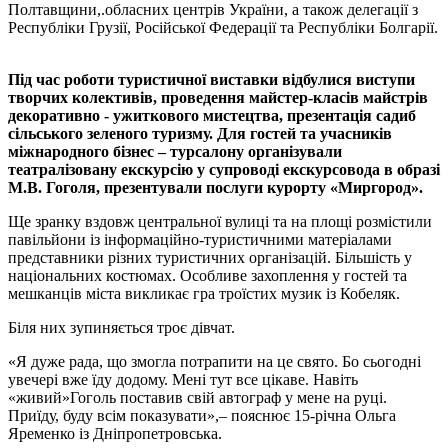
Полтавщини,.обласних центрів України, а також делегації з
Республіки Грузії, Російської Федерації та Республіки Болгарії.
Під час роботи туристичної виставки відбулися виступи
творчих колективів, проведення майстер-класів майстрів
декоративно - ужиткового мистецтва, презентація садиб
сільського зеленого туризму. Для гостей та учасників
міжнародного бізнес – турсалону організували
театралізовану екскурсію у супроводі екскурсовода в образі
М.В. Гоголя, презентували послуги курорту «Миргород».
Ще зранку вздовж центральної вулиці та на площі розмістили
павільйони із інформаційно-туристичними матеріалами
представники різних туристичних організацій. Більшість у
національних костюмах. Особливе захоплення у гостей та
мешканців міста викликає гра троїстих музик із Кобеляк.
Біля них зупиняється троє дівчат.
«Я дуже рада, що змогла потрапити на це свято. Бо сьогодні
увечері вже їду додому. Мені тут все цікаве. Навіть
«живий»Гоголь поставив свій автограф у мене на руці.
Приїду, буду всім показувати»,– пояснює 15-річна Ольга
Яременко із Дніпропетровська.