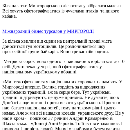
Біля палатки Миргородського лісгоспзагу зіібралася малеча.
Всі хочуть сфотографуватися із чучелами птахів та дикого
кабана.
Міжнародний бізнес турсалон у МИРГОРОДІ
За кілька хвилин від сцени на центральній площі міста
доноситься гул мотоциклів. Це розпочинається шоу
професійної групи байкарів. Воно триває піівгодини.
Метрів за сорок коло одного із павільйонів юрбляться до 10
осіб. Дехто чекає у черзі, щоб сфотографуватися у
національному українському вбранні.
«Ми теж сфоткалися у національних сорочках напам’ять. У
Миргороді вперше. Велика гордість за відродження
українських традицій, аж за серце бере. Тут українські
традиції підтримують, це дуже приємно. Не думайте, що в
Донбасі люди погані і проти всього українського. Просто в
нас багато національностей, тому на такому рівні цього
немає. Але ж ми всі нащадки козаків, українського духу. Це у
нас в крові»– пояснює 37-річний Андрій Крамаренко із
Шахтарська. –«Доньці Анні 9 років. То її тут все захоплює. І
природа, і щирість людей. Ми всім знайомим будем радити