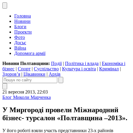
Головна
Новини
Блоги
Проекти
Фото
Досьє
Війна
Допомога армії
Новини Полтавщини:
Події
|
Політика і влада
|
Економіка і
бізнес
|
Спорт
|
Суспільство
|
Культура і освіта
|
Кримінал
|
Здоров’я
|
Цікавинки
|
Архів
21 вересня 2013, 22:03
Блог Миколи Марченка
У Миргороді провели Міжнародний
бізнес- турсалон «Полтавщина –2013».
У його роботі взяли участь представники 23-х районів