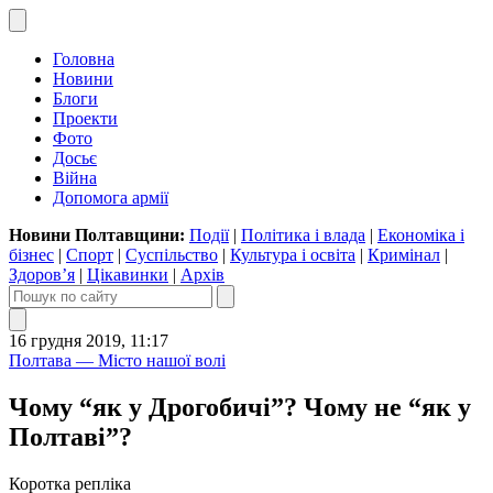
Головна
Новини
Блоги
Проекти
Фото
Досьє
Війна
Допомога армії
Новини Полтавщини:
Події
|
Політика і влада
|
Економіка і
бізнес
|
Спорт
|
Суспільство
|
Культура і освіта
|
Кримінал
|
Здоров’я
|
Цікавинки
|
Архів
16 грудня 2019, 11:17
Полтава — Місто нашої волі
Чому “як у Дрогобичі”? Чому не “як у
Полтаві”?
Коротка репліка