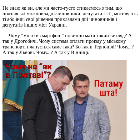
Не знаю як ви, але ми часто-густо стикаємось з тим, що
полтавські можновладці-чиновники, депутати і т.і., мотивують
ті або інші свої рішення прикладами дій чиновників і
депутатів інших міст України.
—
Чому “місто в смартфоні” повинно мати такий вигляд? А
так у Дрогобичі. Чому система оплати проїзду у міському
транспорті планується саме така? Бо так в Тернопілі! Чому...?
А так у Львові. Чому...? А так у Вінниці.