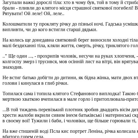
Загупали важкі дорослі тіла: хто в чому був, той в тому й стриб
брали - пливли до клятого місця страшної святкової погибелі! В
Рятувати! Ой леле! Ой, леле..
Колошматили ту прокляту річку до пізньої ночі. Гадська усмішк
випливти, чи до кого встигли старші дядьки.
На колись ще донедавна святковий берег виносили холодні тіла 
малі бездиханні тіла, кляли життя, смерть, річку, триклятого го
.." Ще один ..., - прохрипів чоловік, несучи на руках хлопченя,
колгоспу змерз і трусився, мов осінній лист на вітрі, він врятува
знаходив.
Не встиг батько добігти до дитини, як бідна жінка, мати двох в
голови і кинулася в глиб річки.
Топилася сама і топила клятого Стефанового виплодка! Такою бу
мертвою хваткою вчепилася в мале горло і притоплювала-притоп
...В той тиждень перевізький плотник зробив двадцять вісім ди
хрести жалоби вкрили сивим інеєм батьківські і материнські скр
в своєму вої! Тужили і баби, і чоловіки, ще більше горювали ті, 
На вже стишеній воді Псла кис портрет Леніна, річка колисала
вбитого горем села.