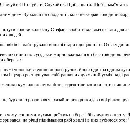
 Почуйте! По-чуй-те! Слухайте.. Щоб - знати. Щоб - пам"ятати.
им днем. Зубожілі і зголодані ті, кого не забрав голодний мор, 
туги голови колгоспу Стефана зробити хоч якесь свято для людей
дних людей.
чоловіків і змайстрували вони зі старих дощок плот. От яку диви
невеликі ниви по-сусідськи мирно вживалися з багатоводною річк
гих берегах.
ілі дужі чоловіки стелили дороги ручок, йшли один за одним луг
чком і щедро розтрушував свій ранкових духмяний усміх над кра
ячі женихи кумкали до очманіння, стрекотіли коники і оте пташи
нь, бурхливо розливався і хазяйновито розкидав свої річкові рук
о в чому, сонними мухами роїлась на березі біля чудного плоту. Як
зривався, на річці піднімалися рябі хвилі і в них губилося оте :"