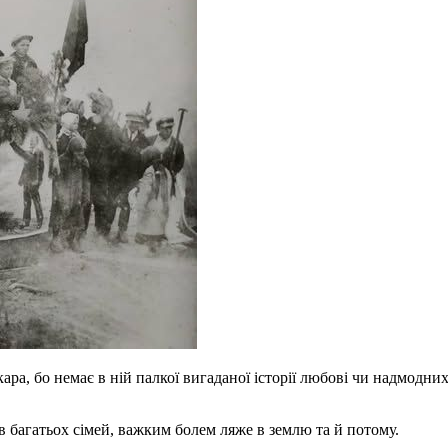
кара, бо немає в ній палкої вигаданої історії любові чи надмодни
в багатьох сімей, важким болем ляже в землю та й потому.