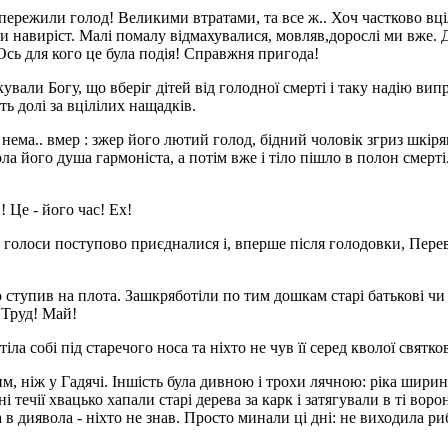
я! пережили голод! Великими втратами, та все ж.. Хоч частково вц
 навиріст. Малі помалу відмахувалися, мовляв,дорослі ми вже. Ді
Ось для кого це була подія! Справжня пригода!
якували Богу, що вберіг дітей від голодної смерті і таку надію 
ть долі за вцілілих нащадків.
к нема.. вмер : зжер його лютий голод, бідний чоловік згриз шкір
рла його душа гармоніста, а потім вже і тіло пішло в полон сме
! Це - його час! Ех!
 голоси поступово приєдналися і, вперше після голодовки, Перевіз
 ступив на плота. Зашкряботіли по тим дошкам старі батькові чи 
 Труд! Май!
 собі під старечого носа та ніхто не чув її серед кволої святков
ншим, ніж у Гадячі. Іншість була дивною і трохи лячною: ріка шир
течії хвацько хапали старі дерева за карк і затягували в ті воро
в диявола - ніхто не знав. Просто минали ці дні: не виходила ри