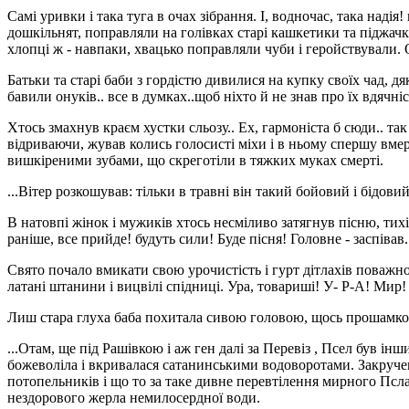
Самі уривки і така туга в очах зібрання. І, водночас, така наді
дошкільнят, поправляли на голівках старі кашкетики та піджачки
хлопці ж - навпаки, хвацько поправляли чуби і геройствували. 
Батьки та старі баби з гордістю дивилися на купку своїх чад, д
бавили онуків.. все в думках..щоб ніхто й не знав про їх вдячніс
Хтось змахнув краєм хустки сльозу.. Ех, гармоніста б сюди.. та
відриваючи, жував колись голосисті міхи і в ньому спершу вме
вишкіреними зубами, що скреготіли в тяжких муках смерті.
...Вітер розкошував: тільки в травні він такий бойовий і бідовий
В натовпі жінок і мужиків хтось несміливо затягнув пісню, тихі
раніше, все прийде! будуть сили! Буде пісня! Головне - заспівав.
Свято почало вмикати свою урочистість і гурт дітлахів поважно
латані штанини і вицвілі спідниці. Ура, товариші! У- Р-А! Мир!
Лиш стара глуха баба похитала сивою головою, щось прошамкотіла
...Отам, ще під Рашівкою і аж ген далі за Перевіз , Псел був і
божеволіла і вкривалася сатанинськими водоворотами. Закручені 
потопельників і що то за таке дивне перевтілення мирного Псла 
нездорового жерла немилосердної води.