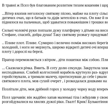
В травні ж Псел був благованим розлитим тихим кошеням і щор
...Вітер вхопив неголосну святкову пісню, майже на плоту сіль
дитячих очах, що в батьків та дідів затепліло в очах. Он вже й 
піднялося на пальчиках, щоб здаватися поважнішим і трошки 
Сильні чоловічі руки попхали дужу платформу з дітьми на висок
Стефане, спасибі, добра душа! Таку святкову розвагу придумав
.. Пливе плот. Пливе. Сумирно і велично поміж високих берегів,
холодний, і ноги не мерзнуть, широко відкриті дитячі очі вперше
плоту і дорослі на березі.
Прапор перемовляється з вітром , діти пошепки між собою. Пли
... Сказилася річка. Вмить. В соту долю секунди. Закрутила хижо
несподіванки. Слабий колгоспний корабель крутнуло раз- вдруге,
геройствували, а тримали малечу, притиснувши до себе і рвали го
святкового плота, мов сухий очерет , і розкидалася дошками на 
Позлітали діти, мов дрібний горох у холодну чорну воду вперем
Псел здичавів: він жадібно хапав маленькі тіла і жбурляв у сво
розгойдувалися на хвилях дужої ріки. Гвалт! Крик! Булькотіння 