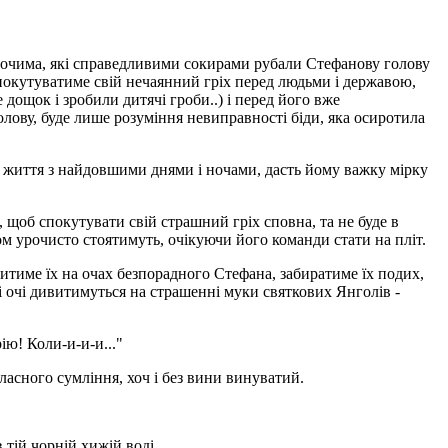
оря очима, які справедливими сокирами рубали Стефанову голову
покутуватиме свій нечаянний гріх перед людьми і державою,
 дощок і зробили дитячі гроби..) і перед його вже
 голову, буде лише розуміння невиправності біди, яка осиротила
в життя з найдовшими днями і ночами, дасть йому важку мірку
 щоб спокутувати свій страшний гріх сповна, та не буде в
чком урочисто стоятимуть, очікуючи його команди стати на пліт.
опитиме їх на очах безпорадного Стефана, забиратиме їх подих,
і очі дивитимуться на страшенні муки святкових Янголів -
ію! Коли-и-и-и..."
ласного сумління, хоч і без вини винуватий.
в тій чорній хижій воді.