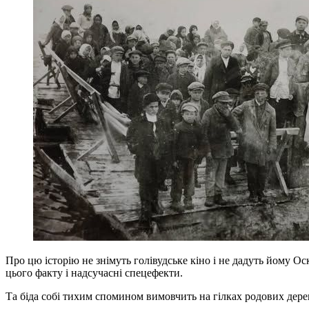
Про цю історію не знімуть голівудське кіно і не дадуть йому Ос
цього факту і надсучасні спецефекти.
Та біда собі тихим спомином вимовчить на гілках родових дере