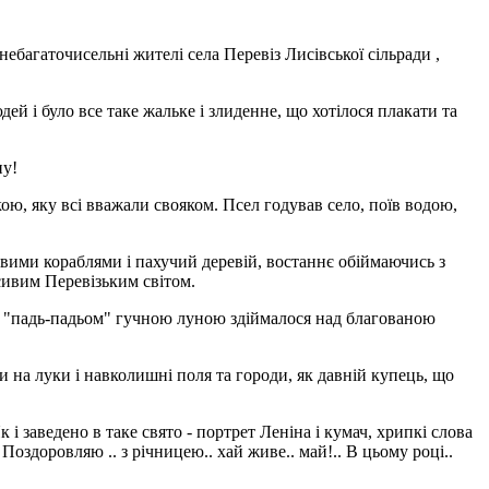
небагаточисельні жителі села Перевіз Лисівської сільради ,
 і було все таке жальке і злиденне, що хотілося плакати та
ну!
ою, яку всі вважали свояком. Псел годував село, поїв водою,
овими кораблями і пахучий деревій, востаннє обіймаючись з
сивим Перевізьким світом.
не "падь-падьом" гучною луною здіймалося над благованою
и на луки і навколишні поля та городи, як давній купець, що
 і заведено в таке свято - портрет Леніна і кумач, хрипкі слова
 Поздоровляю .. з річницею.. хай живе.. май!.. В цьому році..