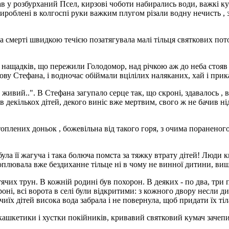
ав у розбурханий Псел, кирзові чоботи набирались води, важкі куф
ироблені в колгоспі руки важким плугом різали водну нечисть , за
а смерті швидкою течією позатягувала малі тільця святкових пото
нащадків, що пережили Голодомор, над річкою аж до неба стояв п
лову Стефана, і водночас обіймали вцілілих наляканих, хай і прик
 - живий..". В Стефана загупало серце так, що скроні, здавалось 
в декількох дітей, декого виніс вже мертвим, свого ж не бачив ніде 
топлених доньок , божевільна від такого горя, з очима пораненого
ла її жагуча і така болюча помста за тяжку втрату дітей! Люди к
лювала вже бездиханне тільце ні в чому не винної дитини, вишк
тячих трун. В кожній родині був похорон. В деяких - по два, тр
оні, всі ворота в селі були відкритими: з кожного двору несли д
чиїх дітей висока вода забрала і не повернула, щоб придати їх тіла
 кашкетики і хустки покійників, кривавий святковий кумач зачеп