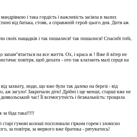
андрівкою і така гордість і важливість засіяла в малих
спині від батька, стояв, а справжній герой цього дня. Дитя аж
ли своїх нащадків і так пишалися! так пишалися! Спасибі тобі,
запам"ятається на все життя. Ох, і краса ж ! Вже й вітер не
вистачає повітря, щоб дихати - ото так клатають малі серця на
ід захвату, люди, що вже були так далеко на березі - від
, аж загуло! Закричали діти! Дрібні і ще менші, старші вже не
 диявольський час! Її всемогутність і безжальність: трощила
а біда така!!!!!
і старі гумові колоші поспливали гірким горем і зловісно
го, за повітря, за мервого вже братика - рятуватись!