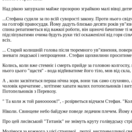
Над рікою запурхали майже прозорою зграйкою малі вівці дитяч
...Стефана судили за по всій суворості закону. Проти нього сві
на голгофі правосуддя. Йому дадуть близько десяти років ув"я
спина репатиметься від важкої роботи, він щоночі бачитиме ті ма
підсліпуватими очима будуть руки тієї оскаженілої від горя сіль
всіх.
... Старий колишній голова після тюремного ув"язнення, повер
зневаги людської і непрощення . Стефан щохвилини проситиме у 
Колись, коли вже стемніє і смерть прийде за головою колгоспу,
нього цього "щастя" - вода відбиватиме його тіло, мов від скла,
А , коли засвітиться перша нічна зоря, вони так само слухняно,
чоловік кричатиме , хотітиме хапати малих потопельників і вит
Потопельників з Перевозу.
" Та коли ж той ранооооок!", - розірветься відчаєм Стефан. "Кол
Ніколи. Свинцеве небо байдуже поведе ледачим плечем. Йому не 
Про цей лисівський "Титанік" не знімуть круту голівудську стрі
Молімося за кожного з цієї страшної , лютої, несправедливої свят