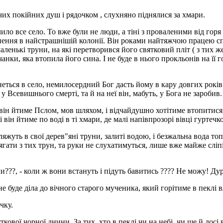
их покійних душ і рядочком , слухняно піднялися за хмари.
дчило все село. То вже були не люди, а тіні з проваленими від г
знення в найстрашнішій колонії. Він роками найтяжчою працею с
ленькі труни, на які перетворився його святковий пліт ( з тих же
чанки, яка втопила його сина. І не буде в нього прокльонів на її
неться в село, немилосердний Бог дасть йому в кару довгих рокі
Всевишнього смерті, та й на неї він, мабуть, у Бога не заробив.
 він йтиме Пслом, мов шляхом, і відчайдушно хотітиме втопитися,
 і він йтиме по воді в ті хмари, де малі напівпрозорі вівці гурте
 ляжуть в свої дерев"яні труни, залиті водою, і безжальна вода т
ягати з тих трун, та руки не слухатимуться, лише вже майже сліп
и???, - коли ж вони встануть і підуть бавитись ???? Не можу! Дур
буде діла до вічного старого мученика, який горітиме в пеклі в
чку.
кової чорної днини. За тих, хто в пеклі чи на небі, чи ще й досі 