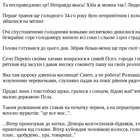
Та несправедливо це! Неправда якась! Хіба ж можна так? Люди!
Перше травня ще голодного 34-го року було непривітним і холодн
зійшлися на мітинг.
Очі спустошеними голодними вовками несвятково дивилися на по
безкрайнє горе голодомору випило всі соки і сльози з цих стра
Голова готувався до цього дня. Зібрав більш-менш ще при силі 
Село Перевіз своїми хатами впиралося в самий Псел, городи і 
рятував від засухи і давав високу соковиту пашу на своїх розло
Яка там щороку дзвеніла косовиця! Свято, а не робота! Розпаш
зозуленими черевичками, слухняно падав на покіс рівним рядо
Прудкі лини і товстобокі щуки, гралися з сонцем, бідові жаб"
малою державою Псла.
Таким розкішним він ставав на початку червня, а на першотраве
млосно муркотів: "це все моє..".
...Вітер пронизував до нитки. Дітвора колгоспників-бідняків, хт
привітання від голови. Вітер куйовдив чоловікові волосся, голос 
план.. здобудемо.. ура, товариші.."