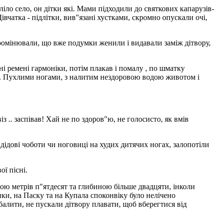
іліло село, он дітки які. Мами підходили до святкових капарузів-
вчатка - підлітки, вив"язані хустками, скромно опускали очі,
випромінювали, що вже подумки женили і видавали заміж дітвору,
яні ремені гармоніки, потім плакав і помалу , по шматку
рті. Пухлими ногами, з налитим нездоровою водою животом і
 .. заспівав! Хай не по здоров"ю, не голосисто, як вмів
дідові чоботи чи ноговиці на худих дитячих ногах, залопотіли
ої пісні.
иною метрів п"ятдесят та глибиною більше двадцяти, інколи
нки, на Паску та на Купала споконвіку було нелічено
балити, не пускали дітвору плавати, щоб вберегтися від