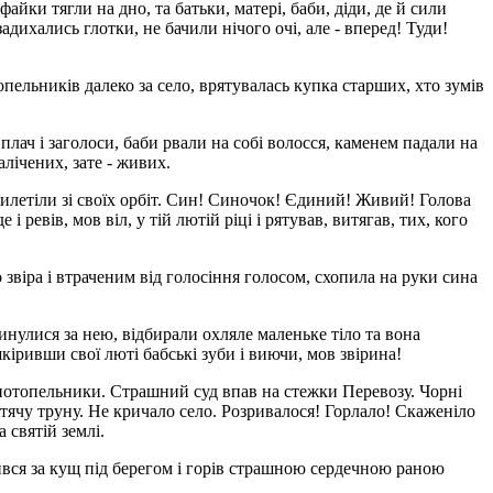
айки тягли на дно, та батьки, матері, баби, діди, де й сили
дихались глотки, не бачили нічого очі, але - вперед! Туди!
пельників далеко за село, врятувалась купка старших, хто зумів
лач і заголоси, баби рвали на собі волосся, каменем падали на
алічених, зате - живих.
, вилетіли зі своїх орбіт. Син! Синочок! Єдиний! Живий! Голова
і ревів, мов віл, у тій лютій ріці і рятував, витягав, тих, кого
 звіра і втраченим від голосіння голосом, схопила на руки сина
инулися за нею, відбирали охляле маленьке тіло та вона
іривши свої люті бабські зуби і виючи, мов звірина!
и потопельники. Страшний суд впав на стежки Перевозу. Чорні
итячу труну. Не кричало село. Розривалося! Горлало! Скаженіло
 святій землі.
ився за кущ під берегом і горів страшною сердечною раною