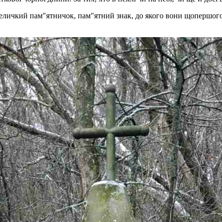
величкий пам"ятничок, пам"ятний знак, до якого вони щопершого 