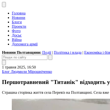
Головна
Новини
Блоги
Проекти
Фото
Досьє
Війна
Допомога армії
Новини Полтавщини:
Події
|
Політика і влада
|
Економіка і біз
1 травня 2025, 16:50
Блог Людмили Мірошніченко
Першотравневий "Титанік" відходить у
Страшна сторінка життя села Перевіз на Полтавщині. Села вже