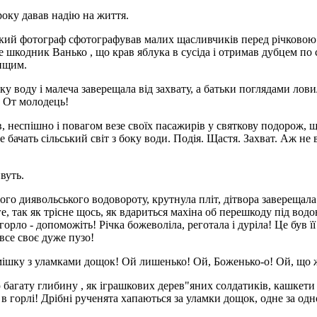
оку давав надію на життя.
ский фотограф сфотографував малих щасливчиків перед річковою м
не шкодник Ванько , що крав яблука в сусіда і отримав дубцем по 
вищим.
у воду і малеча заверещала від захвату, а батьки поглядами лови
! От молодець!
 неспішно і повагом везе своїх пасажирів у святкову подорож, що 
 бачать сільський світ з боку води. Подія. Щастя. Захват. Аж не 
вуть.
го диявольського водовороту, крутнула пліт, дітвора заверещала в
 так як трісне щось, як вдариться махіна об перешкоду під водою
рло - допоможіть! Річка божеволіла, реготала і дуріла! Це був її
все своє дуже пузо!
ішку з уламками дощок! Ой лишенько! Ой, Боженько-о! Ой, що ж з
ю багату глибину , як іграшкових дерев"яних солдатиків, кашкети 
в горлі! Дрібні рученята хапаються за уламки дощок, одне за одно