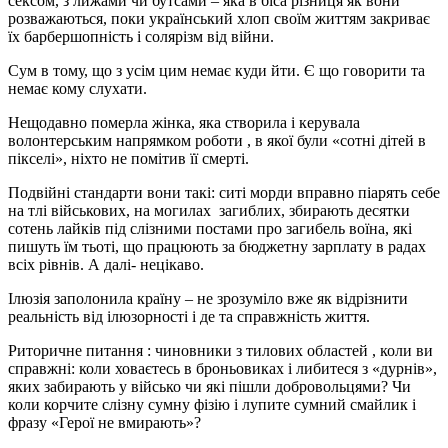
сексом, з лижами чи бутсами – яка в біса різниця як вони
розважаються, поки український хлоп своїм життям закриває
їх барбершопність і солярізм від війни.
Сум в тому, що з усім цим немає куди йти. Є що говорити та
немає кому слухати.
Нещодавно померла жінка, яка створила і керувала
волонтерським напрямком роботи , в якої були «сотні дітей в
пікселі», ніхто не помітив її смерті.
Подвійні стандарти вони такі: ситі морди вправно піарять себе
на тлі військових, на могилах загиблих, збирають десятки
сотень лайків під слізними постами про загибель воїна, які
пишуть їм тьоті, що працюють за бюджетну зарплату в радах
всіх рівнів. А далі- нецікаво.
Ілюзія заполонила країну – не зрозуміло вже як відрізнити
реальність від ілюзорності і де та справжність життя.
Риторичне питання : чиновники з тилових областей , коли ви
справжні: коли ховаєтесь в броньовиках і либитеся з «дурнів»,
яких забирають у військо чи які пішли добровольцями? Чи
коли корчите слізну сумну фізію і лупите сумний смайлик і
фразу «Герої не вмирають»?