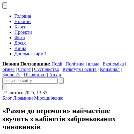
Головна
Новини
Блоги
Проекти
Фото
Досьє
Війна
Допомога армії
Новини Полтавщини:
Події
|
Політика і влада
|
Економіка і
бізнес
|
Спорт
|
Суспільство
|
Культура і освіта
|
Кримінал
|
Здоров’я
|
Цікавинки
|
Архів
27 лютого 2025, 13:35
Блог Людмили Мірошніченко
«Разом до перемоги» найчастіше
звучить з кабінетів заброньованих
чиновників