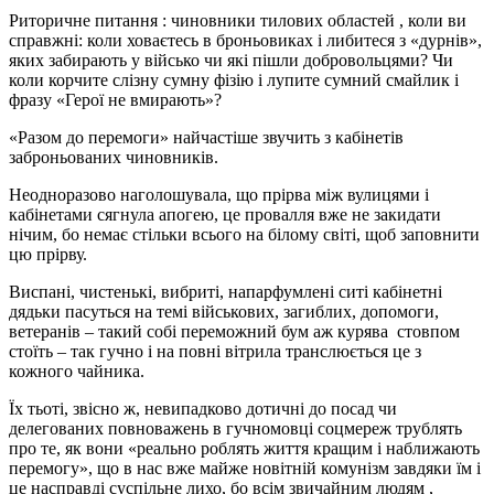
Риторичне питання : чиновники тилових областей , коли ви
справжні: коли ховаєтесь в броньовиках і либитеся з «дурнів»,
яких забирають у військо чи які пішли добровольцями? Чи
коли корчите слізну сумну фізію і лупите сумний смайлик і
фразу «Герої не вмирають»?
«Разом до перемоги» найчастіше звучить з кабінетів
заброньованих чиновників.
Неодноразово наголошувала, що прірва між вулицями і
кабінетами сягнула апогею, це провалля вже не закидати
нічим, бо немає стільки всього на білому світі, щоб заповнити
цю прірву.
Виспані, чистенькі, вибриті, напарфумлені ситі кабінетні
дядьки пасуться на темі військових, загиблих, допомоги,
ветеранів – такий собі переможний бум аж курява стовпом
стоїть – так гучно і на повні вітрила транслюється це з
кожного чайника.
Їх тьоті, звісно ж, невипадково дотичні до посад чи
делегованих повноважень в гучномовці соцмереж трублять
про те, як вони «реально роблять життя кращим і наближають
перемогу», що в нас вже майже новітній комунізм завдяки їм і
це насправді суспільне лихо, бо всім звичайним людям ,