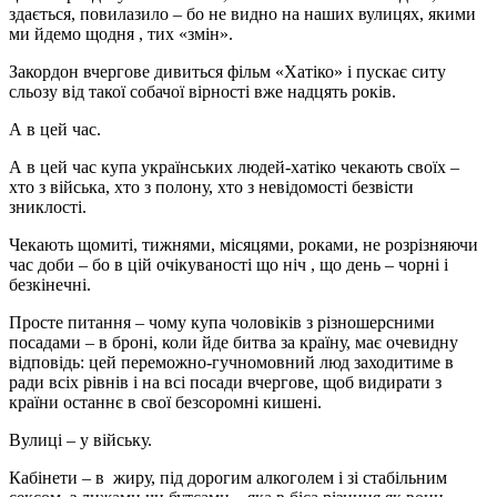
здається, повилазило – бо не видно на наших вулицях, якими
ми йдемо щодня , тих «змін».
Закордон вчергове дивиться фільм «Хатіко» і пускає ситу
сльозу від такої собачої вірності вже надцять років.
А в цей час.
А в цей час купа українських людей-хатіко чекають своїх –
хто з війська, хто з полону, хто з невідомості безвісти
зниклості.
Чекають щомиті, тижнями, місяцями, роками, не розрізняючи
час доби – бо в цій очікуваності що ніч , що день – чорні і
безкінечні.
Просте питання – чому купа чоловіків з різношерсними
посадами – в броні, коли йде битва за країну, має очевидну
відповідь: цей переможно-гучномовний люд заходитиме в
ради всіх рівнів і на всі посади вчергове, щоб видирати з
країни останнє в свої безсоромні кишені.
Вулиці – у війську.
Кабінети – в жиру, під дорогим алкоголем і зі стабільним