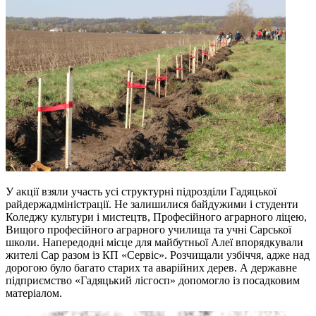
У акції взяли участь усі структурні підрозділи Гадяцької
райдержадміністрації. Не залишилися байдужими і студенти
Коледжу культури і мистецтв, Професійного аграрного ліцею,
Вищого професійного аграрного училища та учні Сарської
школи. Напередодні місце для
майбутньої А
леї
впорядкували
жителі Сар разом із КП «Сервіс». Розчищали узбіччя, адже над
дорогою було багато старих та аварійних дерев. А
державне
підприємство
«Гадяцький лісгосп»
допомогло із посадковим
матеріалом
.