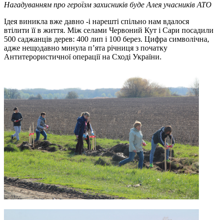
Нагадуванням про героїзм захисників буде Алея учасників АТО
Ідея
виникла вже давно -
і нарешті
спільно нам
вдалося
втілити її в життя.
М
іж селами Червоний Кут і Сари посадили
500 саджанців дерев: 400 лип і 100 берез. Цифра символічна,
адже нещодавно минула п’ята річниця з початку
Антитерористичної операції на Сході України.