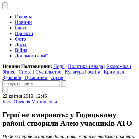
Головна
Новини
Блоги
Проекти
Фото
Досьє
Війна
Допомога армії
Новини Полтавщини:
Події
|
Політика і влада
|
Економіка і
бізнес
|
Спорт
|
Суспільство
|
Культура і освіта
|
Кримінал
|
Здоров’я
|
Цікавинки
|
Архів
22 квітня 2019, 12:46
Блог Олексія Матюшенка
Герої не вмирають: у Гадяцькому
районі створили Алею учасників АТО
Подвиг
Героїв
житиме доти, доки житиме людська пам`ять.